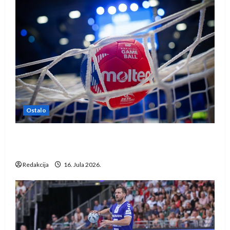
Ostalo
IHF ukinuo suspenziju: Rusija i Bjelorusija
vraćaju se u međunarodni rukomet
Redakcija
16. Jula 2026.