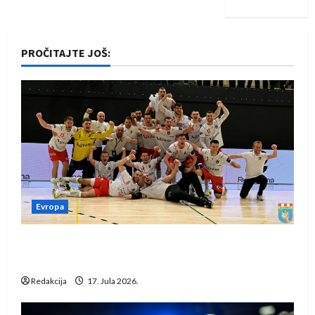
PROČITAJTE JOŠ:
Evropa
Rukometaši Izviđača saznali protivnike u grupi
Evropske lige
Redakcija
17. Jula 2026.