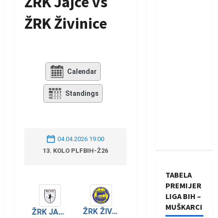
ŽRK Jajce vs
ŽRK Živinice
Calendar
Standings
04.04.2026 19:00
13. KOLO PLFBIH-Ž26
TABELA
PREMIJER
LIGA BIH –
MUŠKARCI
ŽRK ŽIVINICE
ŽRK JAJCE