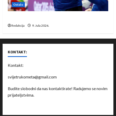
Ostalo
Dragan Marković preuzeo tuniški Club Africain
Redakcija
9. Jula 2026.
KONTAKT:
Kontakt:
svijetrukometa@gmail.com
Budite slobodni da nas kontaktirate! Radujemo se novim
prijateljstvima.