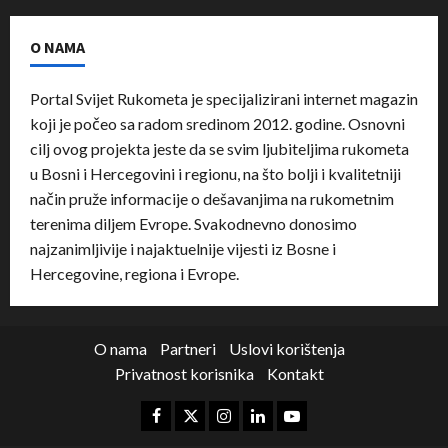
O NAMA
Portal Svijet Rukometa je specijalizirani internet magazin
koji je počeo sa radom sredinom 2012. godine. Osnovni
cilj ovog projekta jeste da se svim ljubiteljima rukometa
u Bosni i Hercegovini i regionu, na što bolji i kvalitetniji
način pruže informacije o dešavanjima na rukometnim
terenima diljem Evrope. Svakodnevno donosimo
najzanimljivije i najaktuelnije vijesti iz Bosne i
Hercegovine, regiona i Evrope.
O nama
Partneri
Uslovi korištenja
Privatnost korisnika
Kontakt