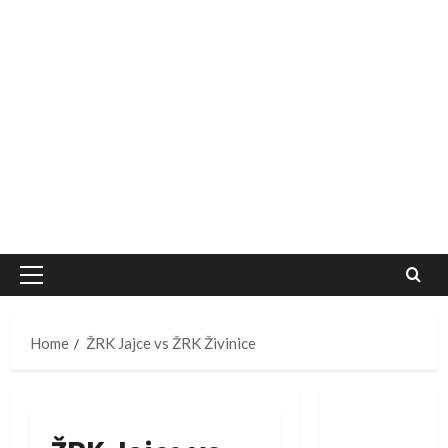
Primary
Menu
Home
ŽRK Jajce vs ŽRK Živinice