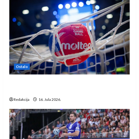
Ostalo
IHF ukinuo suspenziju: Rusija i Bjelorusija
vraćaju se u međunarodni rukomet
Redakcija
16. Jula 2026.