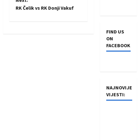
RK Čelik vs RK Donji Vakuf
s
t
FIND US
n
ON
FACEBOOK
a
v
i
NAJNOVIJE
g
VIJESTI:
a
Rukometaši
t
Izviđača
saznali
i
protivnike