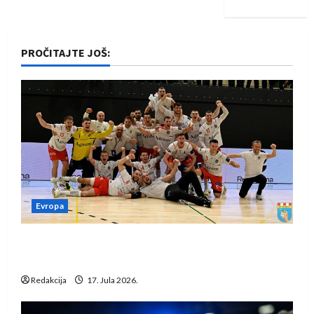
PROČITAJTE JOŠ:
Evropa
Rukometaši Izviđača saznali protivnike u grupi
Evropske lige
Redakcija
17. Jula 2026.