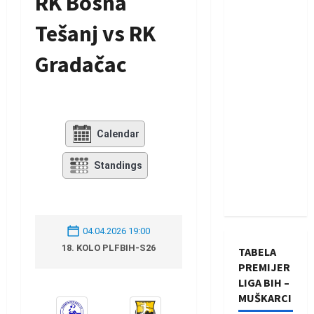
RK Bosna
Tešanj vs RK
Gradačac
Calendar
Standings
04.04.2026 19:00
18. KOLO PLFBIH-S26
TABELA
PREMIJER
LIGA BIH –
MUŠKARCI