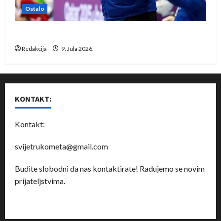
Ostalo
Dragan Marković preuzeo tuniški Club Africain
Redakcija
9. Jula 2026.
KONTAKT:
Kontakt:
svijetrukometa@gmail.com
Budite slobodni da nas kontaktirate! Radujemo se novim
prijateljstvima.