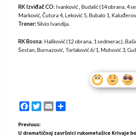
RK Izviđač CO
: Ivanković , Budalić (14 obrana, 4 s
Marković, Čutura 4, Leković 5, Bubalo 1, Kaluđerović
Trener:
Silvio Ivandija.
RK Bosna
: Haliković (12 obrana, 1 sedmerac), Baši
Šestan, Burnazović, Torlaković 6/1, Muhović 3, Guši
Facebook
Twitter
Email
Share
P
Previous:
U dramatičnoj završnici rukometašice Krivaje bo