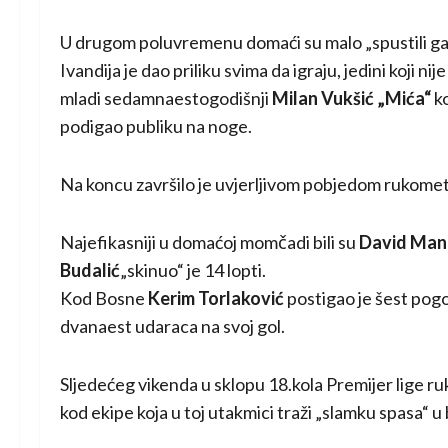
U drugom poluvremenu domaći su malo „spustili ga
Ivandija je dao priliku svima da igraju, jedini koji nij
mladi sedamnaestogodišnji
Milan Vukšić „Mića“
ko
podigao publiku na noge.
Na koncu završilo je uvjerljivom pobjedom rukomet
Najefikasniji u domaćoj momčadi bili su
David Man
Budalić
„skinuo“ je 14 lopti.
Kod Bosne
Kerim Torlaković
postigao je šest pog
dvanaest udaraca na svoj gol.
Sljedećeg vikenda u sklopu 18.kola Premijer lige 
kod ekipe koja u toj utakmici traži „slamku spasa“ u