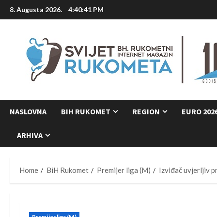
Skip
8. Augusta 2026.
4:40:42 PM
to
content
NASLOVNA
BIH RUKOMET
REGION
EURO 202
ARHIVA
Home
BiH Rukomet
Premijer liga (M)
Izviđač uvjerljiv 
Premijer liga (M)