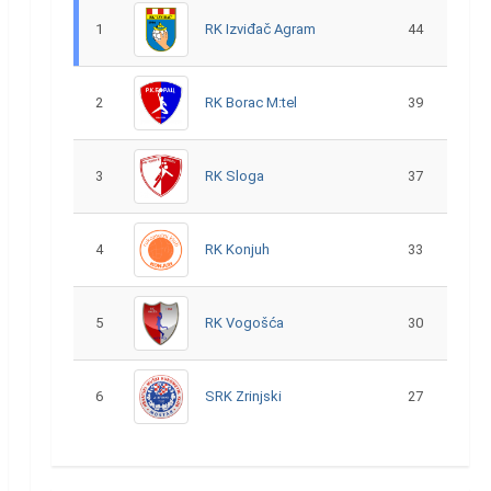
1
RK Izviđač Agram
44
2
RK Borac M:tel
39
3
RK Sloga
37
4
RK Konjuh
33
5
RK Vogošća
30
6
SRK Zrinjski
27