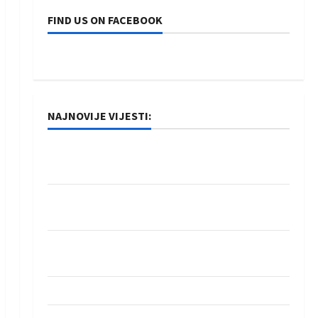
FIND US ON FACEBOOK
NAJNOVIJE VIJESTI:
Rukometaši Izviđača saznali protivnike u grupi
Evropske lige
IHF ukinuo suspenziju: Rusija i Bjelorusija
vraćaju se u međunarodni rukomet
Kentin Mahé novo pojačanje Rhein-Neckar
Löwena
Dragan Marković preuzeo tuniški Club Africain