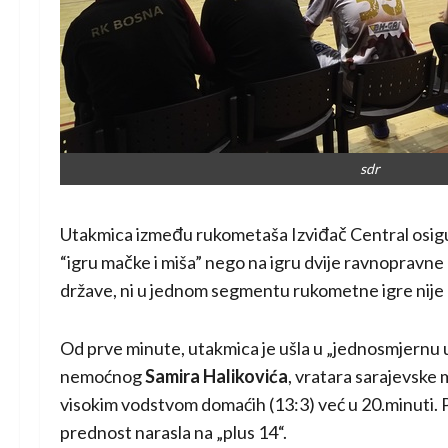
sdr
Utakmica između rukometaša Izviđač Central osigur
“igru mačke i miša” nego na igru dvije ravnoprav
države, ni u jednom segmentu rukometne igre nije 
Od prve minute, utakmica je ušla u „jednosmjernu u
nemoćnog
Samira Halikovića
, vratara sarajevske
visokim vodstvom domaćih (13:3) već u 20.minuti. P
prednost narasla na „plus 14“.