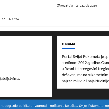
suspenziju: Rusija i
a vraćaju se u međunarodni
Redakcija
16. Jula 2026.
16. Jula 2026.
O NAMA
Portal Svijet Rukometa je sp
sredinom 2012. godine. Osnov
u Bosni i Hercegovini i region
dešavanjima na rukometnim 
ateljstvima.
najzanimljivije i najaktuelnij
ogradio politiku privatnosti i korištenja kolačića. Svijet Rukometa kori
Kontakt