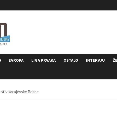
6
EVROPA
LIGA PRVAKA
OSTALO
INTERVJU
Ž
protiv sarajevske Bosne