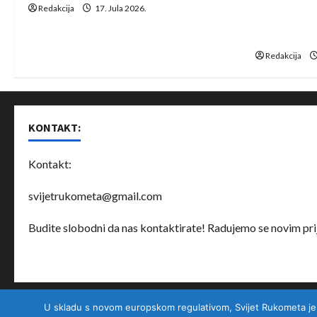
IHF ukinuo 
Redakcija
17. Jula 2026.
o
Bjelorusij
rukomet
n
Redakcija
KONTAKT:
Kontakt:
svijetrukometa@gmail.com
Budite slobodni da nas kontaktirate! Radujemo se novim prij
U skladu s novom europskom regulativom, Svijet Rukometa je nad
O nama
Partneri
Uslovi korištenja
Privatnost korisnika