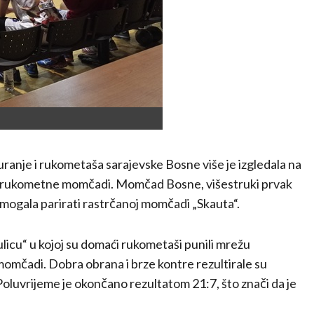
anje i rukometaša sarajevske Bosne više je izgledala na
ne rukometne momčadi. Momčad Bosne, višestruki prvak
mogala parirati rastrčanoj momčadi „Skauta“.
licu“ u kojoj su domaći rukometaši punili mrežu
 momčadi. Dobra obrana i brze kontre rezultirale su
oluvrijeme je okončano rezultatom 21:7, što znači da je