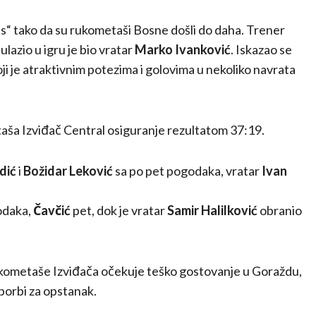
s“ tako da su rukometaši Bosne došli do daha. Trener
e ulazio u igru je bio vratar
Marko Ivanković
. Iskazao se
ji je atraktivnim potezima i golovima u nekoliko navrata
aša Izviđač Central osiguranje rezultatom 37:19.
dić
i
Božidar Leković
sa po pet pogodaka, vratar
Ivan
odaka,
Čavčić
pet, dok je vratar
Samir Halilković
obranio
rukometaše Izviđača očekuje teško gostovanje u Goraždu,
 borbi za opstanak.