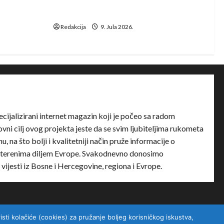
Dragan Marković preuzeo tuniški
Club Africain
Redakcija
9. Jula 2026.
ecijalizirani internet magazin koji je počeo sa radom
ni cilj ovog projekta jeste da se svim ljubiteljima rukometa
u, na što bolji i kvalitetniji način pruže informacije o
terenima diljem Evrope. Svakodnevno donosimo
e vijesti iz Bosne i Hercegovine, regiona i Evrope.
sti kolačiće (cookies) za pružanje boljeg korisničkog iskustva,