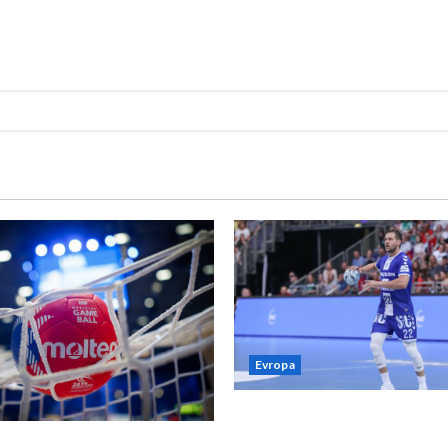
Evropa
Kentin Mahé novo pojačanj
Neckar Löwena