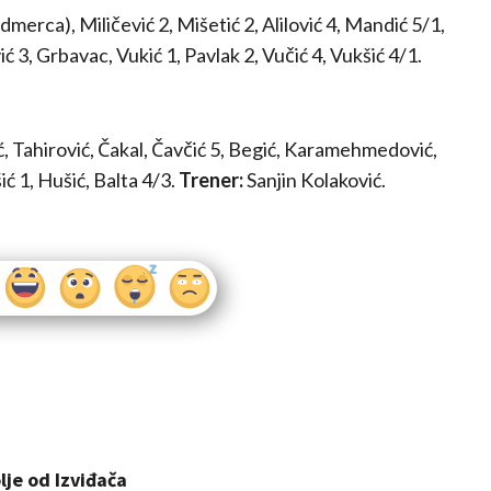
edmerca), Miličević 2, Mišetić 2, Alilović 4, Mandić 5/1,
 3, Grbavac, Vukić 1, Pavlak 2, Vučić 4, Vukšić 4/1.
ć, Tahirović, Čakal, Čavčić 5, Begić, Karamehmedović,
ć 1, Hušić, Balta 4/3.
Trener:
Sanjin Kolaković.
lje od Izviđača