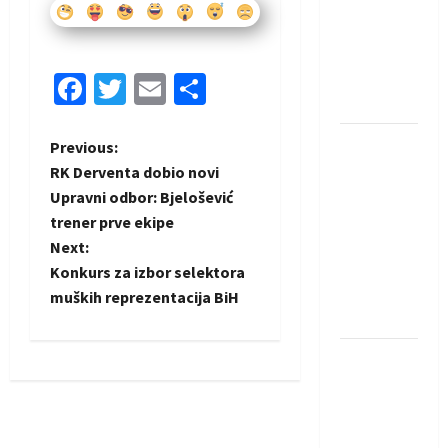
saznali
protivnike
u grupi
Evropske
Facebook
Twitter
Email
Share
lige
IHF ukinuo
P
Previous:
suspenziju:
RK Derventa dobio novi
o
Rusija i
Upravni odbor: Bjelošević
Bjelorusija
trener prve ekipe
s
vraćaju se
Next:
u
t
Konkurs za izbor selektora
međunarodni
muških reprezentacija BiH
n
rukomet
a
Kentin
Mahé
v
novo
pojačanje