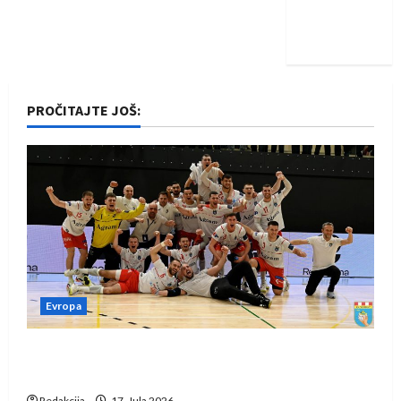
Nadam se
iskoraku
PROČITAJTE JOŠ:
Evropa
Rukometaši Izviđača saznali protivnike u grupi
Evropske lige
Redakcija
17. Jula 2026.