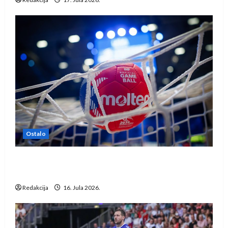
Ostalo
IHF ukinuo suspenziju: Rusija i Bjelorusija
vraćaju se u međunarodni rukomet
Redakcija
16. Jula 2026.