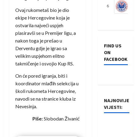
6
S
Ovaj rukometaš bio je dio
ekipe Hercegovine koja je
ostvarila najveći uspjeh
plasiravši se u Premijer ligu, a
nakon toga je prešao u
FIND US
Derventu gdje je igrao sa
ON
velikim uspjehom elitno
FACEBOOK
takmičenje i osvojio Kup RS.
On će pored igranja, biti i
koordinator mlađih selekcija u
školi rukometa Hercegovine,
navodi se na stranice kluba iz
NAJNOVIJE
Nevesinja.
VIJESTI:
Piše:
Slobodan Živanić
Rukometaši
Izviđača