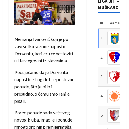
LIGA BIH –
MUŠKARCI
#
Teams
1
R
Nemanja Ivanović koji je po
završetku sezone napustio
Derventu, karijeru će nastaviti
2
R
u Hercegovini iz Nevesinja.
Podsjećamo da je Derventu
3
R
napustio zbog dobre poslovne
ponude, što je bilo i
presudno, o čemu smo ranije
4
R
pisali.
Pored ponude sada već svog
5
R
novog kluba, imao je i ponude
mnogobrojnih premijerligaša.