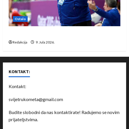
Ostalo
Dragan Marković preuzeo tuniški Club Africain
Redakcija
9. Jula 2026.
KONTAKT:
Kontakt:
svijetrukometa@gmail.com
Budite slobodni da nas kontaktirate! Radujemo se novim
prijateljstvima.