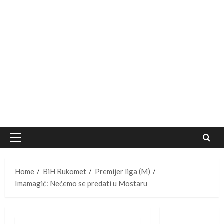
Primary
Menu
Home
BiH Rukomet
Premijer liga (M)
Imamagić: Nećemo se predati u Mostaru