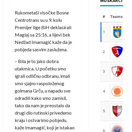
MUŠKARCI
Rukometaši visočke Bosne
#
Teams
Centrotrans su u 9. kolu
Premijer lige BiH deklasirali
1
R
Maglaj sa 25:16, a lijevi bek
Nedžad Imamagić kaže da je
pobjeda sasvim zaslužena.
2
R
– Bila je to jako dobra
utakmica. U početku smo
3
R
igrali odličnu odbranu, imali
smo sjajno raspoloženog
golmana Grču, u napadu sve
4
R
odradili kako smo zamisli,
tako da nam je preostalo da
5
R
drugi dio rutinski privedemo
kraju i ostvarimo pobjedu,
kaže Imamagić, koji je istakao
6
S