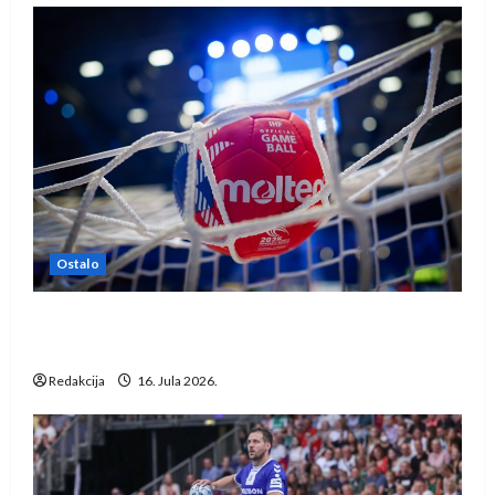
Ostalo
IHF ukinuo suspenziju: Rusija i Bjelorusija
vraćaju se u međunarodni rukomet
Redakcija
16. Jula 2026.