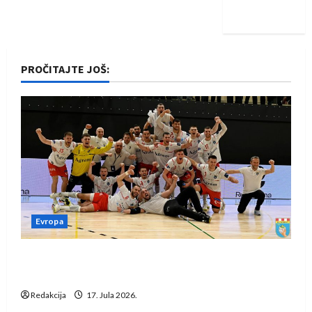
iskoraku
PROČITAJTE JOŠ:
Evropa
Rukometaši Izviđača saznali protivnike u grupi
Evropske lige
Redakcija
17. Jula 2026.