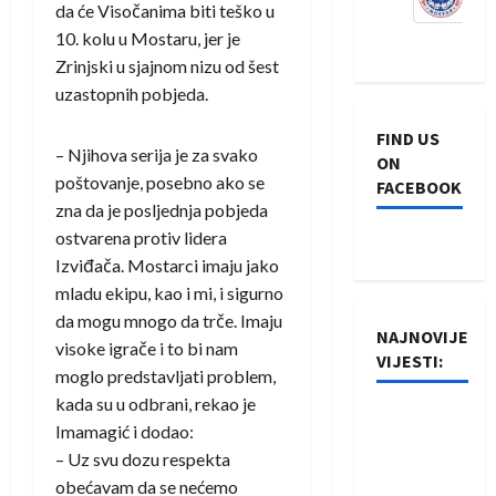
da će Visočanima biti teško u
10. kolu u Mostaru, jer je
Zrinjski u sjajnom nizu od šest
uzastopnih pobjeda.
FIND US
– Njihova serija je za svako
ON
poštovanje, posebno ako se
FACEBOOK
zna da je posljednja pobjeda
ostvarena protiv lidera
Izviđača. Mostarci imaju jako
mladu ekipu, kao i mi, i sigurno
da mogu mnogo da trče. Imaju
NAJNOVIJE
visoke igrače i to bi nam
VIJESTI:
moglo predstavljati problem,
kada su u odbrani, rekao je
Rukometaši
Imamagić i dodao:
Izviđača
– Uz svu dozu respekta
saznali
obećavam da se nećemo