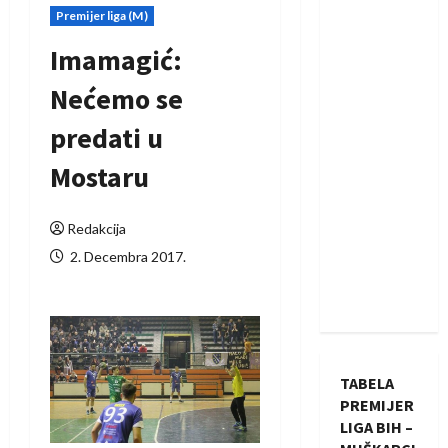
Premijer liga (M)
Imamagić:
Nećemo se
predati u
Mostaru
Redakcija
2. Decembra 2017.
TABELA
PREMIJER
LIGA BIH –