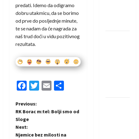
protivnike
predati. Idemo da odigramo
u grupi
dobru utakmicu, da se borimo
Evropske
od prve do posljednje
minute,
lige
te se nadam da će nagrada za
naš trud doći u vidu pozitivnog
IHF ukinuo
rezultata.
suspenziju:
Rusija i
Bjelorusija
vraćaju se
u
Facebook
Twitter
Email
Share
međunarodni
rukomet
P
Previous:
Kentin
RK Borac m:tel: Bolji smo od
Mahé
o
Sloge
novo
Next:
pojačanje
s
Njemice bez milosti na
Rhein-