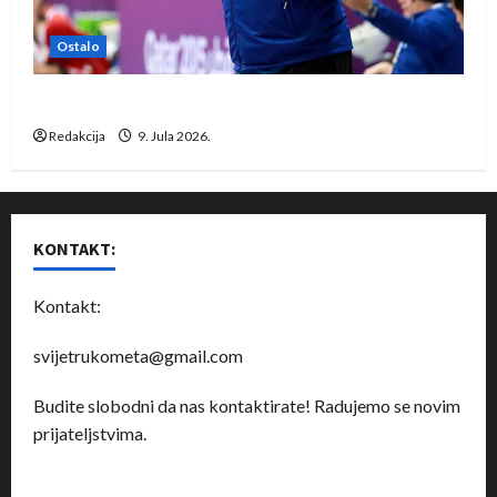
Ostalo
Dragan Marković preuzeo tuniški Club Africain
Redakcija
9. Jula 2026.
KONTAKT:
Kontakt:
svijetrukometa@gmail.com
Budite slobodni da nas kontaktirate! Radujemo se novim
prijateljstvima.