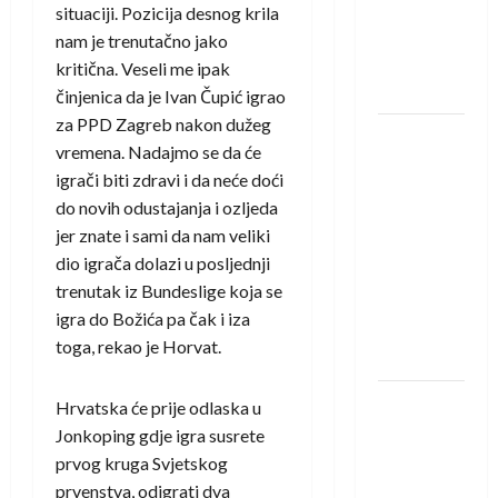
Amar Herić
situaciji. Pozicija desnog krila
novi je
nam je trenutačno jako
rukometaš
kritična. Veseli me ipak
Krivaje
činjenica da je Ivan Čupić igrao
za PPD Zagreb nakon dužeg
RK Izviđač
vremena. Nadajmo se da će
Agram
igrači biti zdravi i da neće doći
izborio
do novih odustajanja i ozljeda
nastup u
jer znate i sami da nam veliki
EHF
dio igrača dolazi u posljednji
European
trenutak iz Bundeslige koja se
League za
igra do Božića pa čak i iza
sezonu
toga, rekao je Horvat.
2026./2027.
Horvat
Hrvatska će prije odlaska u
trener
Jonkoping gdje igra susrete
obnovljenog
prvog kruga Svjetskog
Zagreba:
prvenstva, odigrati dva