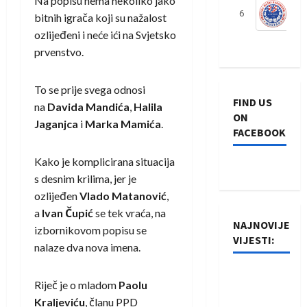
Na popisu nema nekoliko jako
6
S
bitnih igrača koji su nažalost
ozlijeđeni i neće ići na Svjetsko
prvenstvo.
To se prije svega odnosi
FIND US
na
Davida Mandića
,
Halila
ON
Jaganjca
i
Marka Mamića
.
FACEBOOK
Kako je komplicirana situacija
s desnim krilima, jer je
ozlijeđen
Vlado Matanović
,
a
Ivan Čupić
se tek vraća, na
NAJNOVIJE
izbornikovom popisu se
VIJESTI:
nalaze dva nova imena.
Rukometaši
Riječ je o mladom
Paolu
Izviđača
Kraljeviću
, članu PPD