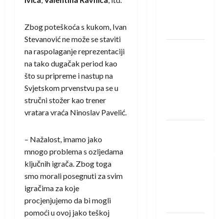
Rhein-
Neckar
Zbog poteškoća s kukom, Ivan
Löwena
Stevanović ne može se staviti
Dragan
na raspolaganje reprezentaciji
Marković
na tako dugačak period kao
preuzeo
što su pripreme i nastup na
tuniški
Svjetskom prvenstvu pa se u
Club
stručni stožer kao trener
Africain
vratara vraća Ninoslav Pavelić.
Pobjeda
– Nažalost, imamo jako
omladinske
mnogo problema s ozljedama
reprezentacije
ključnih igrača. Zbog toga
BiH na
smo morali posegnuti za svim
otvaranju
igračima za koje
Evropskog
procjenjujemo da bi mogli
prvenstva
pomoći u ovoj jako teškoj