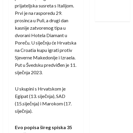
Nadam se
prijateljska susreta s Italijom.
iskoraku
Prvi je na rasporedu 29.
prosinca u Puli, a drugi dan
kasnije zatvorenog tipa u
dvorani Hotela Diamant u
Poreču. U siječnju će Hrvatska
na Croatia kupu igrati protiv
Sjeverne Makedonije i Izraela.
Put u Švedsku predviđen je 11.
siječnja 2023.
U skupini s Hrvatskom je
Egipat (13. siječnja), SAD
(15.siječnja) i Marokom (17.
siječnja).
Evo popisa šireg spiska 35