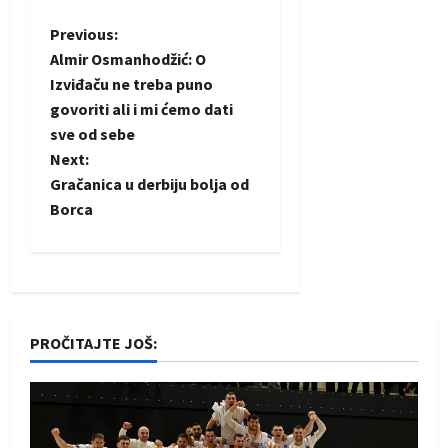
P
Previous:
Almir Osmanhodžić: O
o
Izviđaču ne treba puno
govoriti ali i mi ćemo dati
s
sve od sebe
t
Next:
Gračanica u derbiju bolja od
n
Borca
a
v
i
PROČITAJTE JOŠ:
g
a