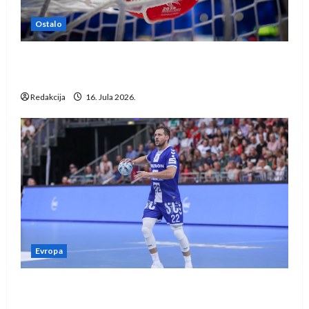
Ostalo
IHF ukinuo suspenziju: Rusija i Bjelorusija
vraćaju se u međunarodni rukomet
Redakcija
16. Jula 2026.
Evropa
Kentin Mahé novo pojačanje Rhein-Neckar
Löwena