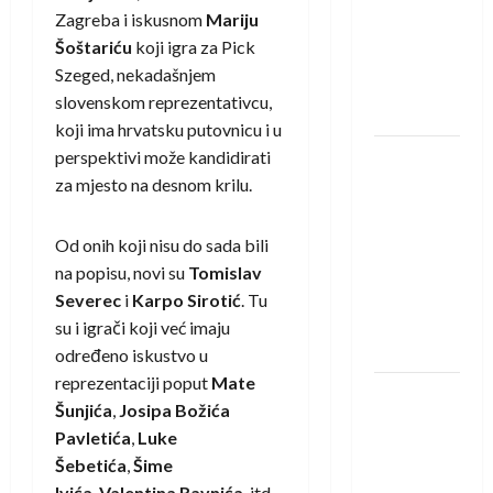
saznali
Zagreba i iskusnom
Mariju
protivnike
Šoštariću
koji igra za Pick
u grupi
Szeged, nekadašnjem
Evropske
slovenskom reprezentativcu,
lige
koji ima hrvatsku putovnicu i u
perspektivi može kandidirati
IHF ukinuo
za mjesto na desnom krilu.
suspenziju:
Rusija i
Bjelorusija
Od onih koji nisu do sada bili
vraćaju se
na popisu, novi su
Tomislav
u
Severec
i
Karpo Sirotić
. Tu
međunarodni
su i igrači koji već imaju
rukomet
određeno iskustvo u
reprezentaciji poput
Mate
Kentin
Šunjića
,
Josipa Božića
Mahé
Pavletića
,
Luke
novo
Šebetića
,
Šime
pojačanje
Ivića
,
Valentina Ravnića
, itd.