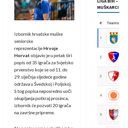
LIGA BIH –
MUŠKARCI
#
Teams
Izbornik hrvatske muške
1
R
seniorske
reprezentacije
Hrvoje
Horvat
objavio je u petak širi
2
R
popis od 35 igrača za Svjetsko
prvenstvo koje se od 11. do
29. siječnja sljedeće godine
3
R
održava u Švedskoj i Poljskoj.
S tog popisa neposredno uoči
4
R
okupljanja potkraj prosinca,
izbornik će pozvati 20 igrača
na završne pripreme.
5
R