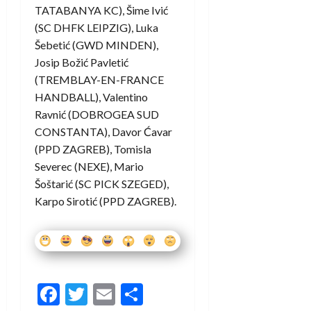
TATABANYA KC), Šime Ivić
(SC DHFK LEIPZIG), Luka
Šebetić (GWD MINDEN),
Josip Božić Pavletić
(TREMBLAY-EN-FRANCE
HANDBALL), Valentino
Ravnić (DOBROGEA SUD
CONSTANTA), Davor Ćavar
(PPD ZAGREB), Tomisla
Severec (NEXE), Mario
Šoštarić (SC PICK SZEGED),
Karpo Sirotić (PPD ZAGREB).
Facebook
Twitter
Email
Share