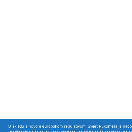
U skladu s novom europskom regulativom, Svijet Rukometa je nadogra