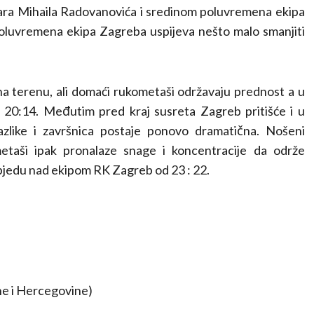
atara Mihaila Radovanovića i sredinom poluvremena ekipa
poluvremena ekipa Zagreba uspijeva nešto malo smanjiti
a terenu, ali domaći rukometaši održavaju prednost a u
e 20:14. Međutim pred kraj susreta Zagreb pritišće i u
azlike i završnica postaje ponovo dramatična. Nošeni
etaši ipak pronalaze snage i koncentracije da održe
objedu nad ekipom RK Zagreb od 23 : 22.
sne i Hercegovine)