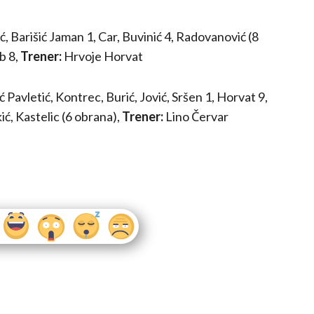
ć, Barišić Jaman 1, Car, Buvinić 4, Radovanović (8
b 8,
Trener:
Hrvoje Horvat
ć Pavletić, Kontrec, Burić, Jović, Sršen 1, Horvat 9,
ić, Kastelic (6 obrana),
Trener:
Lino Červar