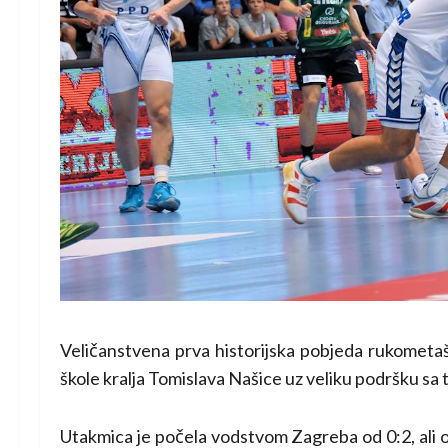
Veličanstvena prva historijska pobjeda rukomet
škole kralja Tomislava Našice uz veliku podršku sa t
Utakmica je počela vodstvom Zagreba od 0:2, ali o