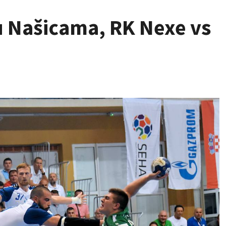
u Našicama, RK Nexe vs