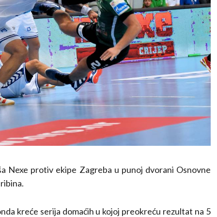
aša Nexe protiv ekipe Zagreba u punoj dvorani Osnovne
ribina.
nda kreće serija domaćih u kojoj preokreću rezultat na 5