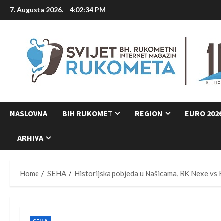
Skip
7. Augusta 2026.
4:02:35 PM
to
content
NASLOVNA
BIH RUKOMET
REGION
EURO 202
ARHIVA
Home
SEHA
Historijska pobjeda u Našicama, RK Nexe v
SEHA