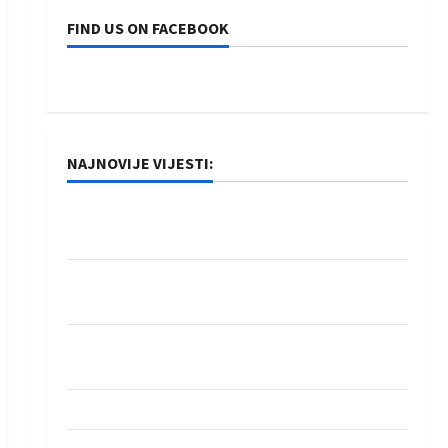
FIND US ON FACEBOOK
NAJNOVIJE VIJESTI:
Rukometaši Izviđača saznali protivnike u grupi
Evropske lige
IHF ukinuo suspenziju: Rusija i Bjelorusija
vraćaju se u međunarodni rukomet
Kentin Mahé novo pojačanje Rhein-Neckar
Löwena
Dragan Marković preuzeo tuniški Club Africain