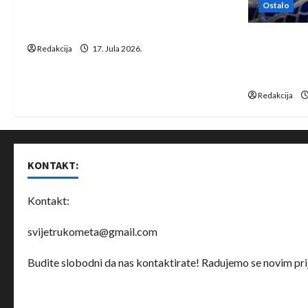
t
Ostalo
Rukometaši Izviđača saznali
i
protivnike u grupi Evropske lige
IHF ukinuo 
Redakcija
17. Jula 2026.
o
Bjelorusij
rukomet
n
Redakcija
KONTAKT:
Kontakt:
svijetrukometa@gmail.com
Budite slobodni da nas kontaktirate! Radujemo se novim prij