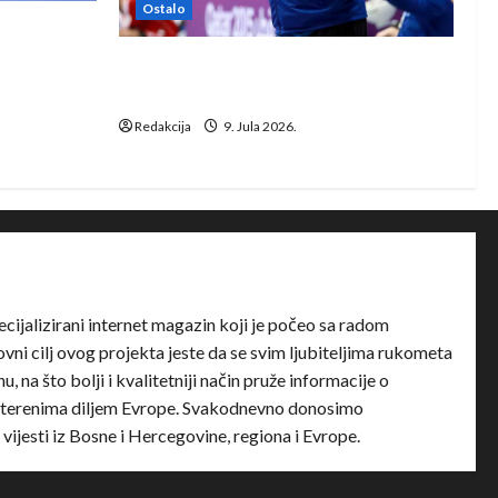
Ostalo
e Rhein-
Dragan Marković preuzeo tuniški
Club Africain
Redakcija
9. Jula 2026.
ecijalizirani internet magazin koji je počeo sa radom
ni cilj ovog projekta jeste da se svim ljubiteljima rukometa
u, na što bolji i kvalitetniji način pruže informacije o
terenima diljem Evrope. Svakodnevno donosimo
e vijesti iz Bosne i Hercegovine, regiona i Evrope.