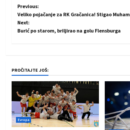
P
Previous:
Veliko pojačanje za RK Gračanica! Stigao Muha
o
Next:
s
Burić po starom, briljirao na golu Flensburga
t
n
a
PROČITAJTE JOŠ:
v
i
g
a
Evropa