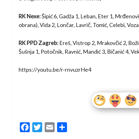
RK Nexe:
Šipić 6, Gadža 1, Leban, Eter 1, Mrđenovi
obrana), Vida 2, Lončar, Lavrič, Tomić, Celebi, Voza
RK PPD Zagreb:
Ereš, Vistrop 2, Mrakovčić 2, Boži
Šušnja 1, Potočnik, Ravnić, Mandić 3, Bičanić 4, Vek
https://youtu.be/r-rnvuzrHe4
Facebook
Twitter
Email
Share