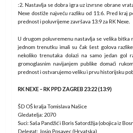
:2. Nastavlja se dobra igra uz izvrsne obrane vr
Nexe dostiže najveću razliku od 11:6. Pred kraj 
prednost i poluvrijeme završava 13:9 za RK Nexe.
U drugom poluvremenu nastavlja se velika bitka n
jednom trenutku imali su čak šest golova razlik
nekoliko trenutaka dolazi na samo jedan gol r
gromoglasnim navijanjem publike domaći rukom
prednost i ostvarujemo veliku i prvu historijsku p
RK NEXE – RK PPD ZAGREB 23:22 (13:9)
ŠD OŠ kralja Tomislava Našice
Gledatelja: 2070
Suci: Saša Pandžić i Boris Satordžija (obojica iz Bo
Delegat: Josip Posavec (Hrvatska)