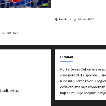
Kentin Mahé novo pojačanj
Neckar Löwena
suspenziju: Rusija i
a vraćaju se u međunarodni
Redakcija
16. Jula 2026.
16. Jula 2026.
O NAMA
Portal Svijet Rukometa je sp
sredinom 2012. godine. Osnov
u Bosni i Hercegovini i region
dešavanjima na rukometnim 
ateljstvima.
najzanimljivije i najaktuelnij