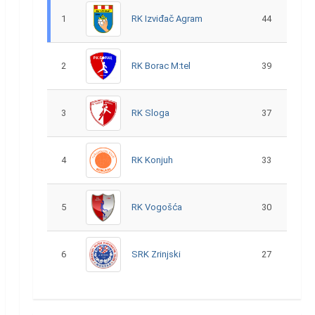
1
RK Izviđač Agram
44
2
RK Borac M:tel
39
3
RK Sloga
37
4
RK Konjuh
33
5
RK Vogošća
30
6
SRK Zrinjski
27