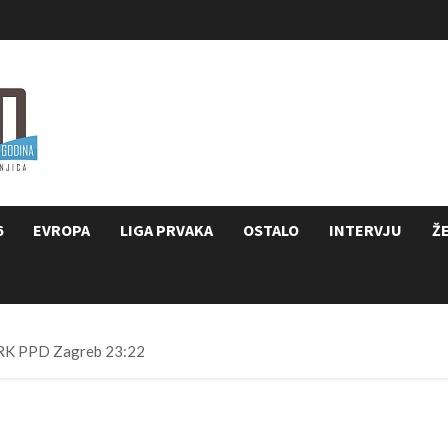
6
EVROPA
LIGA PRVAKA
OSTALO
INTERVJU
Ž
s RK PPD Zagreb 23:22