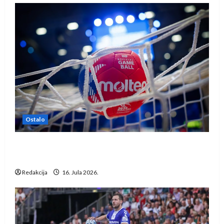
Ostalo
IHF ukinuo suspenziju: Rusija i Bjelorusija
vraćaju se u međunarodni rukomet
Redakcija
16. Jula 2026.