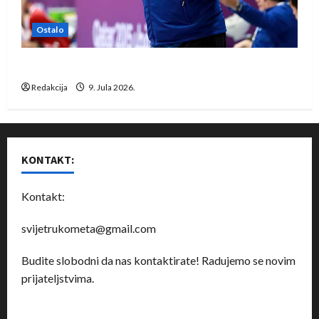
Ostalo
Dragan Marković preuzeo tuniški Club Africain
Redakcija
9. Jula 2026.
KONTAKT:
Kontakt:
svijetrukometa@gmail.com
Budite slobodni da nas kontaktirate! Radujemo se novim
prijateljstvima.