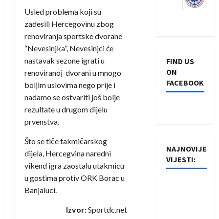
Usled problema koji su
zadesili Hercegovinu zbog
renoviranja sportske dvorane
“Nevesinjka”, Nevesinjci će
nastavak sezone igrati u
FIND US
ON
renoviranoj dvorani u mnogo
FACEBOOK
boljim uslovima nego prije i
nadamo se ostvariti još bolje
rezultate u drugom dijelu
prvenstva.
Što se tiče takmičarskog
NAJNOVIJE
dijela, Hercegvina naredni
VIJESTI:
vikend igra zaostalu utakmicu
u gostima protiv ORK Borac u
Rukometaši
Banjaluci.
Izviđača
saznali
Izvor:
Sportdc.net