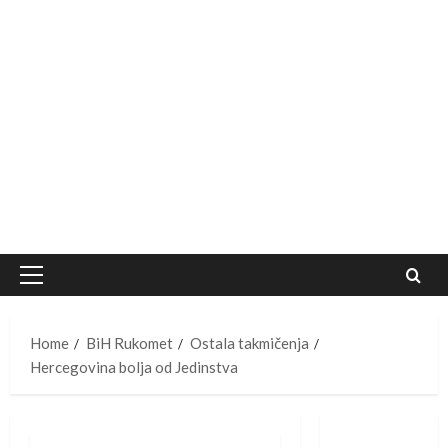
Primary
Menu
Home
BiH Rukomet
Ostala takmičenja
Hercegovina bolja od Jedinstva