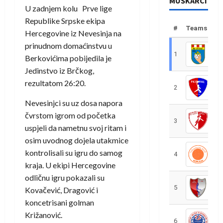
MUŠKARCI
U zadnjem kolu Prve lige
Republike Srpske ekipa
#
Teams
Hercegovine iz Nevesinja na
prinudnom domaćinstvu u
1
R
Berkovićima pobijedila je
Jedinstvo iz Brčkog,
rezultatom 26:20.
2
R
Nevesinjci su uz dosa napora
čvrstom igrom od početka
3
R
uspjeli da nametnu svoj ritam i
osim uvodnog dojela utakmice
kontrolisali su igru do samog
4
R
kraja. U ekipi Hercegovine
odličnu igru pokazali su
5
R
Kovačević, Dragović i
koncetrisani golman
Križanović.
6
S