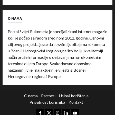
O NAMA
Portal Svijet Rukometa je specijalizirani internet magazin
koji je počeo sa radom sredinom 2012. godine. Osnovni
cilj ovog projekta jeste da se svim ljubiteljima rukometa
u Bosni i Hercegovini i regionu, na što bolji i kvalitetniji
način pruže informacije o dešavanjima na rukometnim
terenima diljem Evrope. Svakodnevno donosimo
najzanimljivije i najaktuelnije vijesti iz Bosne i
Hercegovine, regiona i Evrope.
O nama
Partneri
Uslovi korištenja
Privatnost korisnika
Kontakt