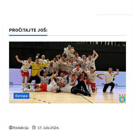
iskoraku
PROČITAJTE JOŠ:
Evropa
Rukometaši Izviđača saznali protivnike u grupi
Evropske lige
Redakcija
17. Jula 2026.