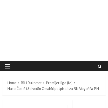
Primary
Menu
Home
BiH Rukomet
Premijer liga (M)
Haso Čosić i Selvedin Omahić potpisali za RK Vogošća PH