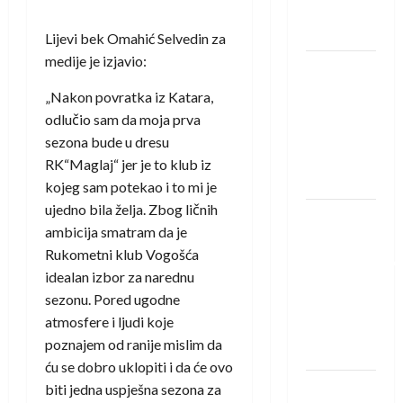
Neckar
Löwena
Lijevi bek Omahić Selvedin za
medije je izjavio:
Dragan
Marković
„Nakon povratka iz Katara,
preuzeo
odlučio sam da moja prva
tuniški
sezona bude u dresu
Club
RK“Maglaj“ jer je to klub iz
Africain
kojeg sam potekao i to mi je
ujedno bila želja. Zbog ličnih
Pobjeda
ambicija smatram da je
omladinske
Rukometni klub Vogošća
reprezentacije
idealan izbor za narednu
BiH na
sezonu. Pored ugodne
otvaranju
atmosfere i ljudi koje
Evropskog
poznajem od ranije mislim da
prvenstva
ću se dobro uklopiti i da će ovo
Amar Herić
biti jedna uspješna sezona za