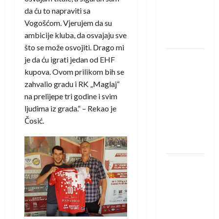
protivnike
da ću to napraviti sa
u grupi
Vogošćom. Vjerujem da su
Evropske
ambicije kluba, da osvajaju sve
lige
što se može osvojiti. Drago mi
IHF ukinuo
je da ću igrati jedan od EHF
suspenziju:
kupova. Ovom prilikom bih se
Rusija i
zahvalio gradu i RK „Maglaj“
Bjelorusija
na prelijepe tri godine i svim
vraćaju se
ljudima iz grada.“ – Rekao je
u
Čosić.
međunarodni
rukomet
Kentin
Mahé
novo
pojačanje
Rhein-