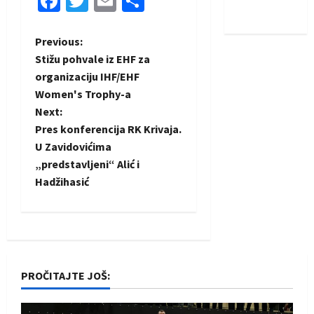
Facebook
Twitter
Email
Share
iskoraku
P
Previous:
Stižu pohvale iz EHF za
o
organizaciju IHF/EHF
Women's Trophy-a
s
Next:
t
Pres konferencija RK Krivaja.
U Zavidovićima
n
„predstavljeni“ Alić i
Hadžihasić
a
v
i
PROČITAJTE JOŠ:
g
a