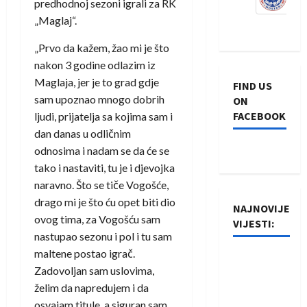
predhodnoj sezoni igrali za RK
„Maglaj“.
„Prvo da kažem, žao mi je što
nakon 3 godine odlazim iz
Maglaja, jer je to grad gdje
FIND US
sam upoznao mnogo dobrih
ON
FACEBOOK
ljudi, prijatelja sa kojima sam i
dan danas u odličnim
odnosima i nadam se da će se
tako i nastaviti, tu je i djevojka
naravno. Što se tiče Vogošće,
drago mi je što ću opet biti dio
NAJNOVIJE
ovog tima, za Vogošću sam
VIJESTI:
nastupao sezonu i pol i tu sam
maltene postao igrač.
Rukometaši
Zadovoljan sam uslovima,
Izviđača
želim da napredujem i da
saznali
osvajam titule, a siguran sam