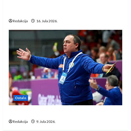
Kentin Mahé novo pojačanje Rhein-Neckar
Löwena
Redakcija
16. Jula 2026.
Ostalo
Dragan Marković preuzeo tuniški Club Africain
Redakcija
9. Jula 2026.