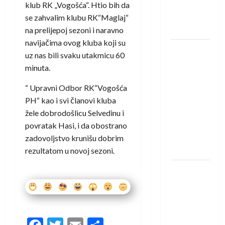
novi je
klub RK „Vogošća“. Htio bih da
rukometaš
se zahvalim klubu RK“Maglaj“
Krivaje
na prelijepoj sezoni i naravno
navijačima ovog kluba koji su
RK Izviđač
uz nas bili svaku utakmicu 60
Agram
minuta.
izborio
nastup u
“ Upravni Odbor RK“Vogošća
EHF
PH“ kao i svi članovi kluba
European
žele dobrodošlicu Selvedinu i
League za
povratak Hasi, i da obostrano
sezonu
zadovoljstvo krunišu dobrim
2026./2027.
rezultatom u novoj sezoni.
Horvat
trener
obnovljenog
Zagreba:
Nadam se