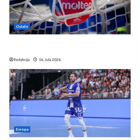
Ostalo
IHF ukinuo suspenziju: Rusija i Bjelorusija
vraćaju se u međunarodni rukomet
Redakcija
16. Jula 2026.
Evropa