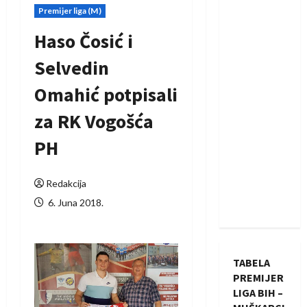
Premijer liga (M)
Haso Čosić i
Selvedin
Omahić potpisali
za RK Vogošća
PH
Redakcija
6. Juna 2018.
TABELA
PREMIJER
LIGA BIH –