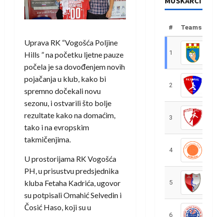
MUŠKARCI
#
Teams
Uprava RK “Vogošća Poljine
1
R
Hills ” na početku ljetne pauze
počela je sa dovođenjem novih
pojačanja u klub, kako bi
2
R
spremno dočekali novu
sezonu, i ostvarili što bolje
rezultate kako na domaćim,
3
R
tako i na evropskim
takmičenjima.
4
R
U prostorijama RK Vogošća
PH, u prisustvu predsjednika
kluba Fetaha Kadrića, ugovor
5
R
su potpisali Omahić Selvedin i
Čosić Haso, koji su u
6
S