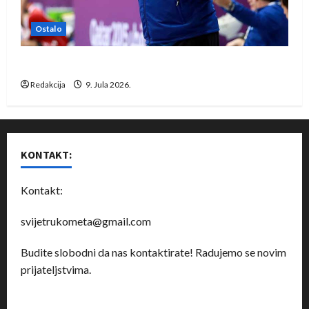
Ostalo
Dragan Marković preuzeo tuniški Club Africain
Redakcija
9. Jula 2026.
KONTAKT:
Kontakt:
svijetrukometa@gmail.com
Budite slobodni da nas kontaktirate! Radujemo se novim
prijateljstvima.