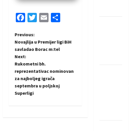
Neckar
Löwena
Facebook
Twitter
Email
Share
Dragan
Marković
P
Previous:
preuzeo
Novajlija u Premijer ligi BiH
tuniški
o
savladao Borac m:tel
Club
Next:
s
Africain
Rukometni bh.
Pobjeda
t
reprezentativac nominovan
omladinske
za najboljeg igrača
n
reprezentacije
septembra u poljskoj
BiH na
Superligi
a
otvaranju
Evropskog
v
prvenstva
i
Amar Herić