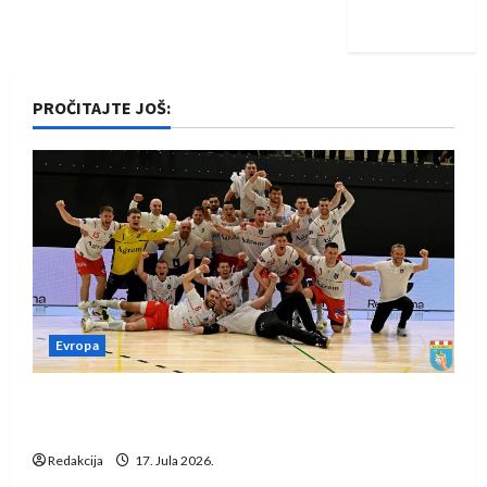
iskoraku
PROČITAJTE JOŠ:
Evropa
Rukometaši Izviđača saznali protivnike u grupi
Evropske lige
Redakcija
17. Jula 2026.