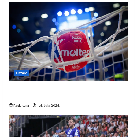
Ostalo
IHF ukinuo suspenziju: Rusija i Bjelorusija
vraćaju se u međunarodni rukomet
Redakcija
16. Jula 2026.