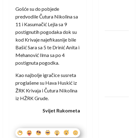
protivnike
Gošće su do pobjede
u grupi
predvodile Čutura Nikolina sa
Evropske
11 i Kasumačić Lejla sa 9
lige
postignutih pogodaka dok su
IHF ukinuo
kod Krivaje najefikasnije bile
suspenziju:
Bašić Sara sa 5 te Drinić Anita i
Rusija i
Mehanović Ilma sa po 4
Bjelorusija
postignuta pogodka.
vraćaju se
Kao najbolje igračice susreta
u
proglašene su Hava Huskić iz
međunarodni
ŽRK Krivaja i Čutura Nikolina
rukomet
iz HŽRK Grude.
Kentin
Svijet Rukometa
Mahé
novo
pojačanje
Rhein-