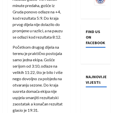
minute predaha, gošće iz
Gruda ponovo odlaze na +4,
kod rezultata 5:9. Do kraja
prvog dijela nije dolazilo do
promjene u razlici, a na pauzu
FIND US
se odlazi kod rezultata 8:12.
ON
FACEBOOK
Početkom drugog dijela na
terenu je praktično postojala
samo jedna ekipa. Gošće
serijom od 3:10, odlaze na
velikih 11:22, što je bilo i više
NAJNOVIJE
nego dovoljno za pobjedu na
VIJESTI:
otvaranju sezone. Do kraja
susreta domaća ekipa nije
Rukometaši
uspjela smanjiti rezultatski
Izviđača
zaostatak a konačan rezultat
saznali
glasio je 19:31.