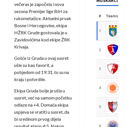
MUŠKARCI
večeras je započela i nova
sezona Premijer lige BiH za
#
Teams
rukometašice. Aktuelni prvak
Bosne i Hercegovine, ekipa
1
R
HŽRK Grude gostovala je u
Zavidovićima kod ekipe ŽRK
Krivaja.
2
R
Gošće iz Gruda u ovaj susret
ušle su kao favorit, a
3
R
pobjedom od 19:31, to su na
kraju i potvrdile.
4
R
Ekipa Gruda bolje je ušla u
susret, već na samom početku
odlaze na +4. Domaća ekipa
5
R
uspjeva se vratiti u susret, da
bi sredinom prvog dijela
rezultat glasio 4:5. Nakon
6
S