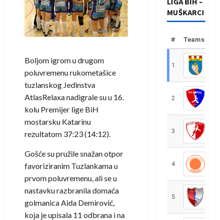
LIGA BIH –
MUŠKARCI
#
Teams
Boljom igrom u drugom
1
R
poluvremenu rukometašice
tuzlanskog Jedinstva
AtlasRelaxa nadigrale su u 16.
2
R
kolu Premijer lige BiH
mostarsku Katarinu
3
R
rezultatom 37:23 (14:12).
Gošće su pružile snažan otpor
4
R
favoriziranim Tuzlankama u
prvom poluvremenu, ali se u
nastavku razbranila domaća
5
R
golmanica Aida Demirović,
koja je upisala 11 odbrana i na