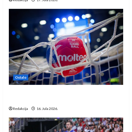
Ostalo
IHF ukinuo suspenziju: Rusija i Bjelorusija
vraćaju se u međunarodni rukomet
Redakcija
16. Jula 2026.