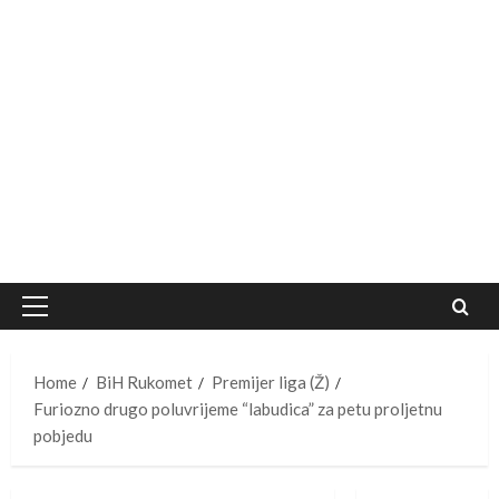
Primary
Menu
Home
BiH Rukomet
Premijer liga (Ž)
Furiozno drugo poluvrijeme “labudica” za petu proljetnu
pobjedu