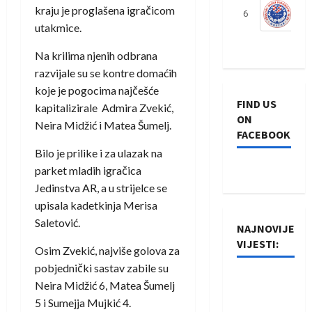
kraju je proglašena igračicom
6
S
utakmice.
Na krilima njenih odbrana
razvijale su se kontre domaćih
koje je pogocima najčešće
FIND US
kapitalizirale Admira Zvekić,
ON
Neira Midžić i Matea Šumelj.
FACEBOOK
Bilo je prilike i za ulazak na
parket mladih igračica
Jedinstva AR, a u strijelce se
upisala kadetkinja Merisa
Saletović.
NAJNOVIJE
VIJESTI:
Osim Zvekić, najviše golova za
pobjednički sastav zabile su
Rukometaši
Neira Midžić 6, Matea Šumelj
Izviđača
5 i Sumejja Mujkić 4.