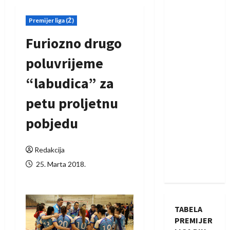
Premijer liga (Ž)
Furiozno drugo
poluvrijeme
“labudica” za
petu proljetnu
pobjedu
Redakcija
25. Marta 2018.
TABELA
PREMIJER