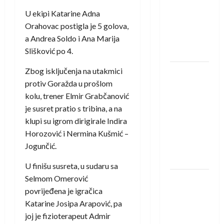
saznali
U ekipi Katarine Adna
protivnike
Orahovac postigla je 5 golova,
u grupi
a Andrea Soldo i Ana Marija
Evropske
Slišković po 4.
lige
Zbog isključenja na utakmici
IHF ukinuo
protiv Goražda u prošlom
suspenziju:
kolu, trener Elmir Grabčanović
Rusija i
je susret pratio s tribina, a na
Bjelorusija
klupi su igrom dirigirale Indira
vraćaju se
Horozović i Nermina Kušmić –
u
Jogunčić.
međunarodni
rukomet
U finišu susreta, u sudaru sa
Selmom Omerović
Kentin
povrijeđena je igračica
Mahé
Katarine Josipa Arapović, pa
novo
joj je fizioterapeut Admir
pojačanje