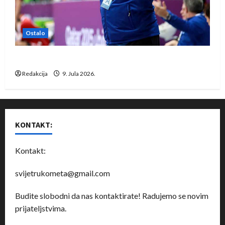
Ostalo
Dragan Marković preuzeo tuniški Club Africain
Redakcija
9. Jula 2026.
KONTAKT:
Kontakt:
svijetrukometa@gmail.com
Budite slobodni da nas kontaktirate! Radujemo se novim
prijateljstvima.