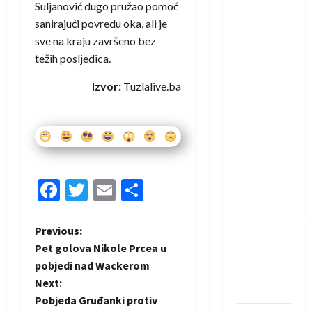
Suljanović dugo pružao pomoć
Rhein-
sanirajući povredu oka, ali je
Neckar
sve na kraju završeno bez
Löwena
težih posljedica.
Dragan
Izvor:
Tuzlalive.ba
Marković
preuzeo
tuniški
Club
Africain
Facebook
Twitter
Email
Share
Pobjeda
omladinske
reprezentacije
P
Previous:
BiH na
Pet golova Nikole Prcea u
otvaranju
o
pobjedi nad Wackerom
Evropskog
Next:
s
prvenstva
Pobjeda Gruđanki protiv