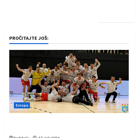
Nadam se
iskoraku
PROČITAJTE JOŠ:
Evropa
Rukometaši Izviđača saznali protivnike u grupi
Evropske lige
Redakcija
17. Jula 2026.