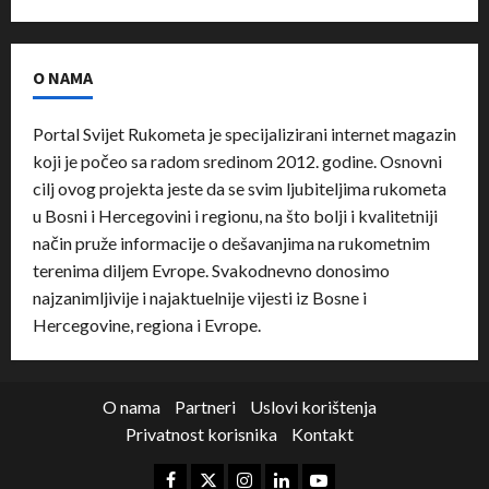
O NAMA
Portal Svijet Rukometa je specijalizirani internet magazin
koji je počeo sa radom sredinom 2012. godine. Osnovni
cilj ovog projekta jeste da se svim ljubiteljima rukometa
u Bosni i Hercegovini i regionu, na što bolji i kvalitetniji
način pruže informacije o dešavanjima na rukometnim
terenima diljem Evrope. Svakodnevno donosimo
najzanimljivije i najaktuelnije vijesti iz Bosne i
Hercegovine, regiona i Evrope.
O nama
Partneri
Uslovi korištenja
Privatnost korisnika
Kontakt