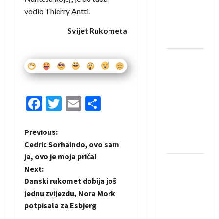
protivnike
vodio Thierry Antti.
u grupi
Evropske
Svijet Rukometa
lige
IHF ukinuo
suspenziju:
Rusija i
Bjelorusija
Facebook
Twitter
Email
Share
vraćaju se
u
P
međunarodni
Previous:
rukomet
Cedric Sorhaindo, ovo sam
o
ja, ovo je moja priča!
Kentin
Next:
s
Mahé
Danski rukomet dobija još
novo
t
jednu zvijezdu, Nora Mork
pojačanje
potpisala za Esbjerg
Rhein-
n