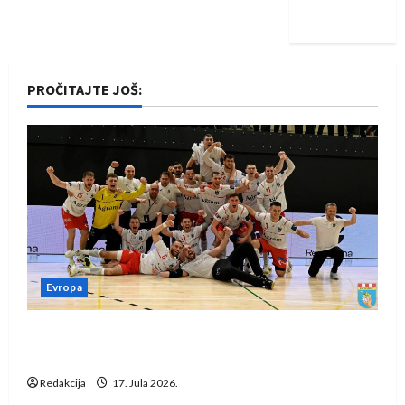
iskoraku
PROČITAJTE JOŠ:
Evropa
Rukometaši Izviđača saznali protivnike u grupi
Evropske lige
Redakcija
17. Jula 2026.