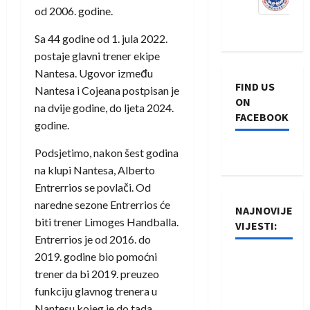
od 2006. godine.
Sa 44 godine od 1. jula 2022.
postaje glavni trener ekipe
Nantesa. Ugovor između
FIND US
Nantesa i Cojeana postpisan je
ON
na dvije godine, do ljeta 2024.
FACEBOOK
godine.
Podsjetimo, nakon šest godina
na klupi Nantesa, Alberto
Entrerrios se povlači. Od
naredne sezone Entrerrios će
NAJNOVIJE
biti trener Limoges Handballa.
VIJESTI:
Entrerrios je od 2016. do
2019. godine bio pomoćni
Rukometaši
trener da bi 2019. preuzeo
Izviđača
funkciju glavnog trenera u
saznali
Nantesu kojeg je do tada