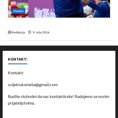
Ostalo
Dragan Marković preuzeo tuniški Club Africain
Redakcija
9. Jula 2026.
KONTAKT:
Kontakt:
svijetrukometa@gmail.com
Budite slobodni da nas kontaktirate! Radujemo se novim
prijateljstvima.