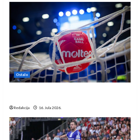
Ostalo
IHF ukinuo suspenziju: Rusija i Bjelorusija
vraćaju se u međunarodni rukomet
Redakcija
16. Jula 2026.