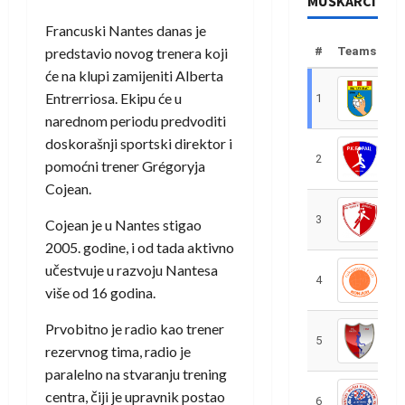
MUŠKARCI
Francuski Nantes danas je
predstavio novog trenera koji
#
Teams
će na klupi zamijeniti Alberta
Entrerriosa. Ekipu će u
1
R
narednom periodu predvoditi
doskorašnji sportski direktor i
2
R
pomoćni trener Grégoryja
Cojean.
3
R
Cojean je u Nantes stigao
2005. godine, i od tada aktivno
učestvuje u razvoju Nantesa
4
R
više od 16 godina.
Prvobitno je radio kao trener
5
R
rezervnog tima, radio je
paralelno na stvaranju trening
centra, čiji je upravnik postao
6
S