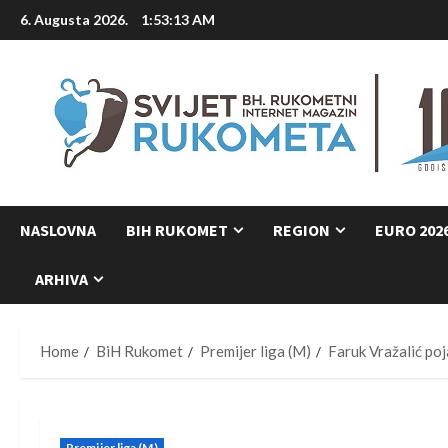
Skip
6. Augusta 2026.
1:53:14 AM
to
content
NASLOVNA
BIH RUKOMET
REGION
EURO 202
ARHIVA
Home
BiH Rukomet
Premijer liga (M)
Faruk Vražalić po
Premijer liga (M)