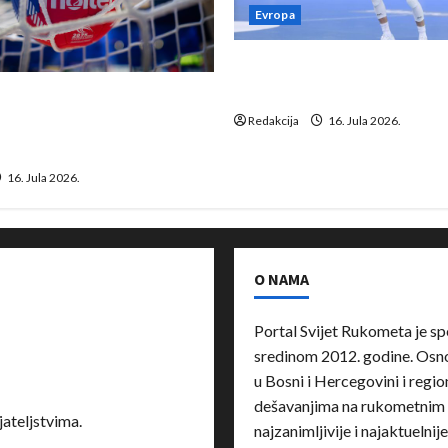
Evropa
Kentin Mahé novo pojačanj
Neckar Löwena
suspenziju: Rusija i
a vraćaju se u međunarodni
Redakcija
16. Jula 2026.
16. Jula 2026.
O NAMA
Portal Svijet Rukometa je sp
sredinom 2012. godine. Osnov
u Bosni i Hercegovini i region
dešavanjima na rukometnim 
ateljstvima.
najzanimljivije i najaktuelnij