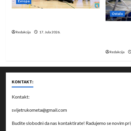
Evropa
t
Ostalo
i
Rukometaši Izviđača saznali
protivnike u grupi Evropske lige
o
IHF ukinuo 
Redakcija
17. Jula 2026.
Bjelorusij
n
rukomet
Redakcija
KONTAKT:
Kontakt:
svijetrukometa@gmail.com
Budite slobodni da nas kontaktirate! Radujemo se novim prij