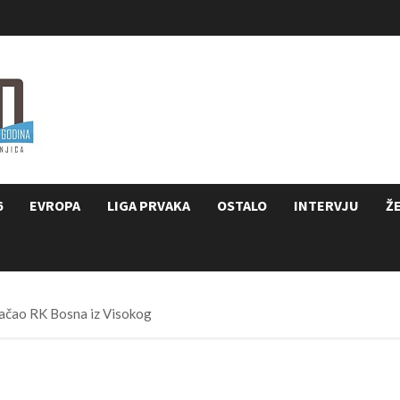
6
EVROPA
LIGA PRVAKA
OSTALO
INTERVJU
Ž
jačao RK Bosna iz Visokog