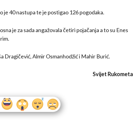
o je 40 nastupa te je postigao 126 pogodaka.
sna je za sada angažovala četiri pojačanja a to su Enes
erim.
niša Dragičević, Almir Osmanhodžić i Mahir Burić.
Svijet Rukometa