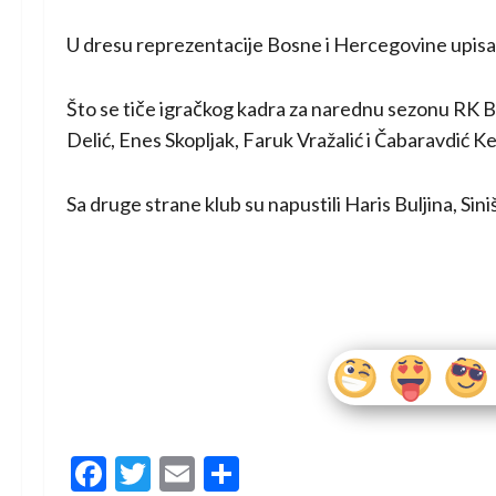
U dresu reprezentacije Bosne i Hercegovine upisa
Što se tiče igračkog kadra za narednu sezonu RK Bo
Delić, Enes Skopljak, Faruk Vražalić i Čabaravdić K
Sa druge strane klub su napustili Haris Buljina, Si
Facebook
Twitter
Email
Share