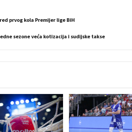
ed prvog kola Premijer lige BiH
redne sezone veća kotizacija i sudijske takse