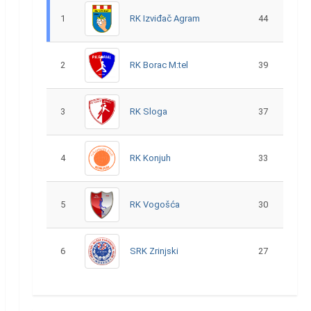
1
RK Izviđač Agram
44
2
RK Borac M:tel
39
3
RK Sloga
37
4
RK Konjuh
33
5
RK Vogošća
30
6
SRK Zrinjski
27