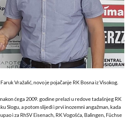
aruk Vražalić, novo je pojačanje RK Bosna iz Visokog.
, nakon ćega 2009. godine prelazi u redove tadašnjeg RK
ku Slogu, a potom slijedi i prvi inozemni angažman, kada
stupao i za RhSV Eisenach, RK Vogošća, Balingen, Füchse