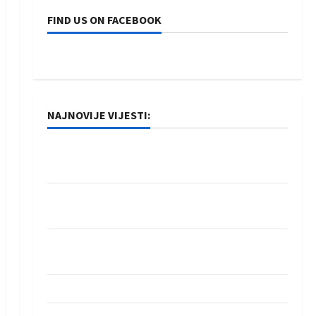
FIND US ON FACEBOOK
NAJNOVIJE VIJESTI:
Rukometaši Izviđača saznali protivnike u grupi
Evropske lige
IHF ukinuo suspenziju: Rusija i Bjelorusija
vraćaju se u međunarodni rukomet
Kentin Mahé novo pojačanje Rhein-Neckar
Löwena
Dragan Marković preuzeo tuniški Club Africain