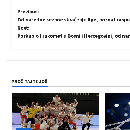
P
Previous:
Od naredne sezone skraćenje lige, poznat raspor
o
Next:
s
Poskupio i rukomet u Bosni i Hercegovini, od na
t
n
a
PROČITAJTE JOŠ:
v
i
g
a