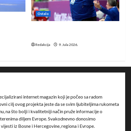
Ostalo
e Rhein-
Dragan Marković preuzeo tuniški
Club Africain
Redakcija
9. Jula 2026.
ecijalizirani internet magazin koji je počeo sa radom
ni cilj ovog projekta jeste da se svim ljubiteljima rukometa
u, na što bolji i kvalitetniji način pruže informacije o
terenima diljem Evrope. Svakodnevno donosimo
e vijesti iz Bosne i Hercegovine, regiona i Evrope.