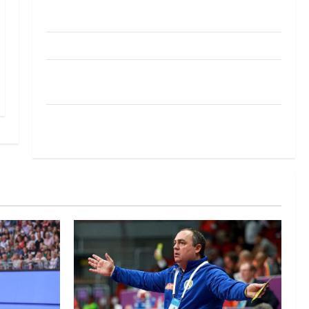
Pobjeda omladinske reprezentacije BiH na
otvaranju Evropskog prvenstva
Amar Herić novi je rukometaš Krivaje
RK Izviđač Agram izborio nastup u EHF
European League za sezonu 2026./2027.
Horvat trener obnovljenog Zagreba: Nadam se
iskoraku