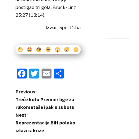
saznali
postigao tri gola. Bruck-Linz
protivnike
25:27 (13:14).
u grupi
Evropske
Izvor:
Sport1.ba
lige
IHF ukinuo
suspenziju:
Rusija i
Bjelorusija
Facebook
Twitter
Email
Share
vraćaju se
u
međunarodni
P
Previous:
rukomet
Treće kolo Premier lige za
o
rukometaše ipak u subotu
Kentin
Next:
s
Mahé
Reprezentacija BiH polako
novo
t
izlazi iz krize
pojačanje