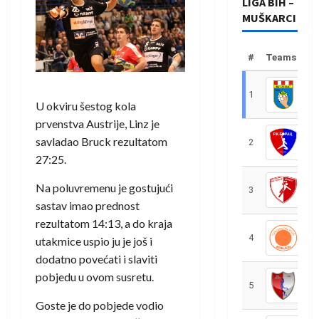
LIGA BIH –
MUŠKARCI
#
Teams
1
R
U okviru šestog kola
prvenstva Austrije, Linz je
savladao Bruck rezultatom
2
R
27:25.
Na poluvremenu je gostujući
3
R
sastav imao prednost
rezultatom 14:13, a do kraja
4
R
utakmice uspio ju je još i
dodatno povećati i slaviti
pobjedu u ovom susretu.
5
R
Goste je do pobjede vodio