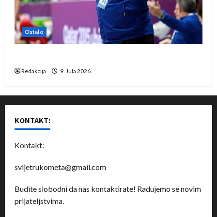
Ostalo
Dragan Marković preuzeo tuniški Club Africain
Redakcija
9. Jula 2026.
KONTAKT:
Kontakt:
svijetrukometa@gmail.com
Budite slobodni da nas kontaktirate! Radujemo se novim
prijateljstvima.