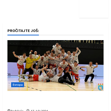
Nadam se
iskoraku
PROČITAJTE JOŠ:
Evropa
Rukometaši Izviđača saznali protivnike u grupi
Evropske lige
Redakcija
17. Jula 2026.