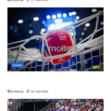
Ostalo
IHF ukinuo suspenziju: Rusija i Bjelorusija
vraćaju se u međunarodni rukomet
Redakcija
16. Jula 2026.