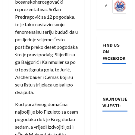
bosanskohercegovački
6
S
reprezentativac Srđan
Predragović sa 12 pogodaka,
te je tako nastavio svoju
fenomenalnu seriju budući da u
posljednje vrijeme često
FIND US
postiže preko deset pogodaka
ON
što je pravi podvig. Slijedili su
FACEBOOK
ga Bajgorić i Kainmuller sa po
tri postignuta gola, te Jurić,
Ascherbauer i Cemas koji su
se u listu strijelaca upisali po
dva puta.
NAJNOVIJE
Kod poraženog domaćina
VIJESTI:
najbolji je bio Fizuleto sa osam
pogodaka dok je Breg dodao
Rukometaši
sedam, a vrijedi izdvojiti još i
Izviđača
učinakMahmutaja koji je