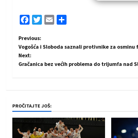
Facebook
Twitter
Email
Share
P
Previous:
Vogošća i Sloboda saznali protivnike za osminu 
o
Next:
s
Gračanica bez većih problema do trijumfa nad 
t
n
a
PROČITAJTE JOŠ:
v
i