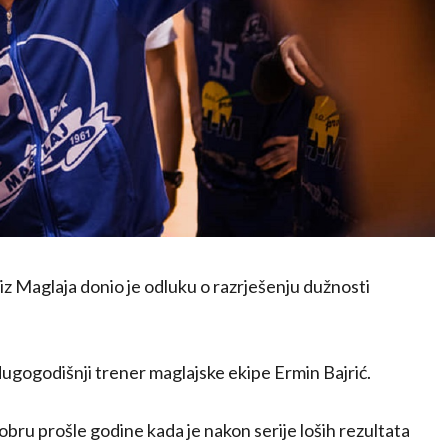
iz Maglaja donio je odluku o razrješenju dužnosti
 dugogodišnji trener maglajske ekipe Ermin Bajrić.
ktobru prošle godine kada je nakon serije loših rezultata