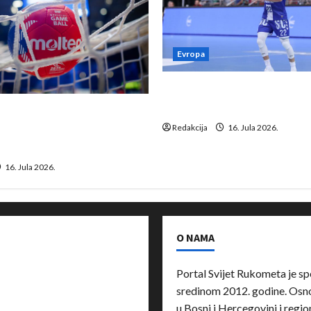
Evropa
Kentin Mahé novo pojačanj
Neckar Löwena
suspenziju: Rusija i
a vraćaju se u međunarodni
Redakcija
16. Jula 2026.
16. Jula 2026.
O NAMA
Portal Svijet Rukometa je sp
sredinom 2012. godine. Osnov
u Bosni i Hercegovini i region