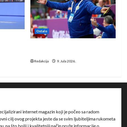
Ostalo
e Rhein-
Dragan Marković preuzeo tuniški
Club Africain
Redakcija
9. Jula 2026.
ecijalizirani internet magazin koji je počeo sa radom
ni cilj ovog projekta jeste da se svim ljubiteljima rukometa
u, na što bolji i kvalitetniji način pruže informacije o