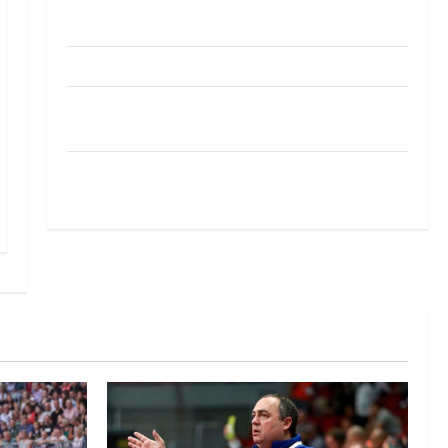
Pobjeda omladinske reprezentacije BiH na
otvaranju Evropskog prvenstva
Amar Herić novi je rukometaš Krivaje
RK Izviđač Agram izborio nastup u EHF
European League za sezonu 2026./2027.
Horvat trener obnovljenog Zagreba: Nadam se
iskoraku