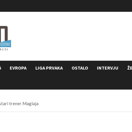
6
EVROPA
LIGA PRVAKA
OSTALO
INTERVJU
Ž
stari trener Maglaja