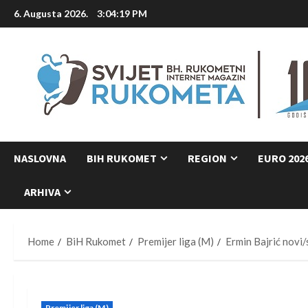
Skip
6. Augusta 2026.
3:04:20 PM
to
content
NASLOVNA
BIH RUKOMET
REGION
EURO 202
ARHIVA
Home
BiH Rukomet
Premijer liga (M)
Ermin Bajrić novi/
Premijer liga (M)