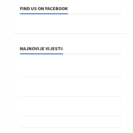
FIND US ON FACEBOOK
NAJNOVIJE VIJESTI:
Rukometaši Izviđača saznali protivnike u grupi
Evropske lige
IHF ukinuo suspenziju: Rusija i Bjelorusija
vraćaju se u međunarodni rukomet
Kentin Mahé novo pojačanje Rhein-Neckar
Löwena
Dragan Marković preuzeo tuniški Club Africain