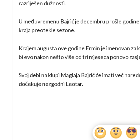
razriješen dužnosti.
U međuvremenu Bajrić je decembru prošle godine i
kraja preotekle sezone.
Krajem augusta ove godine Ermin je imenovan za 
bi evo nakon nešto više od tri mjeseca ponovo zasj
Svoj debi na klupi Maglaja Bajrić će imati već na
dočekuje nezgodni Leotar.