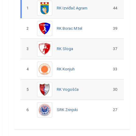
1
RK Izviđač Agram
44
2
RK Borac M:tel
39
3
RK Sloga
37
4
RK Konjuh
33
5
RK Vogošća
30
6
SRK Zrinjski
27