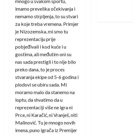
mnogo u svakom sportu,
Nadam se
imamo prevelika očekivanja i
iskoraku
nemamo strpljenja, to su stvari
za koje treba vremena. Primjer
je Nizozemska, mi smo tu
reprezentaciju prije
pobjeđivali i kod kuće i u
gostima, ali međutim oni su
nas sada prestigli i to nije bilo
preko dana, to je proces
stvaranja ekipe od 5-6 godina i
plodovi se ubiru sada. Mi
moramo malo da stanemo na
loptu, da shvatimo da u
reprezentaciji više ne igra ni
Prce, ni Karačić, ni Vranješ, niti
Malinović. Tu je mnogo novih
imena, puno igrača iz Premijer