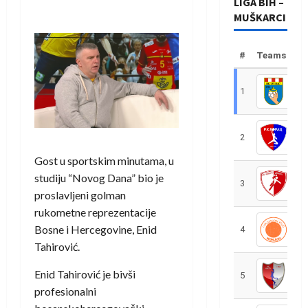
LIGA BIH –
MUŠKARCI
#
Teams
1
R
2
R
Gost u sportskim minutama, u
studiju “Novog Dana” bio je
3
R
proslavljeni golman
rukometne reprezentacije
Bosne i Hercegovine, Enid
4
R
Tahirović.
Enid Tahirović je bivši
5
R
profesionalni