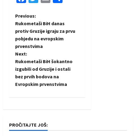
P
Previous:
Rukometaši BiH danas
o
protiv Gruzije igraju za prvu
pobjedu na evropskim
s
prvenstvima
t
Next:
Rukometaši BiH šokantno
n
izgubili od Gruzije i ostali
bez prvih bodova na
a
Evropskim prvenstvima
v
i
g
PROČITAJTE JOŠ:
a