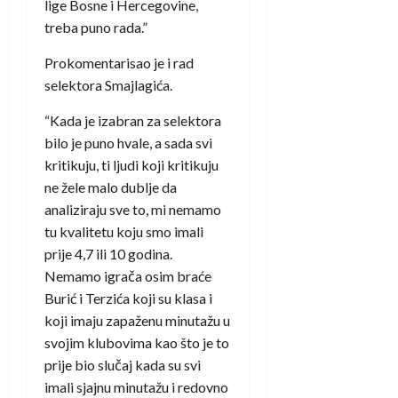
lige Bosne i Hercegovine,
treba puno rada.”
Prokomentarisao je i rad
selektora Smajlagića.
“Kada je izabran za selektora
bilo je puno hvale, a sada svi
kritikuju, ti ljudi koji kritikuju
ne žele malo dublje da
analiziraju sve to, mi nemamo
tu kvalitetu koju smo imali
prije 4,7 ili 10 godina.
Nemamo igrača osim braće
Burić i Terzića koji su klasa i
koji imaju zapaženu minutažu u
svojim klubovima kao što je to
prije bio slučaj kada su svi
imali sjajnu minutažu i redovno