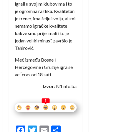
igrali u svojim klubovima i to
je ogromna razlika. Kvalitetan
je trener, ima želju i volju, ali mi
nemamo igračke kvalitete
kakve smo prije imali i to je
jedan veliki minus”, završio je
Tahirović.
Meč između Bosne i
Hercegovine i Gruzije igra se
večeras od 18 sati.
Izvor:
N1info.ba
1
Facebook
Twitter
Email
Share