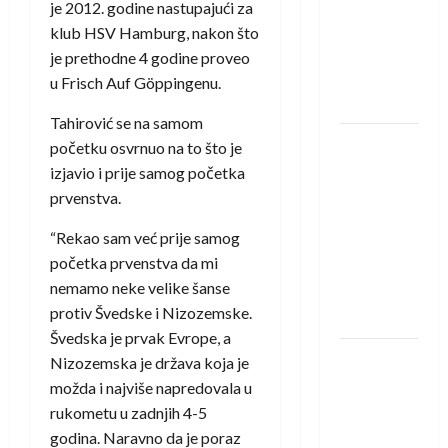
saznali
je 2012. godine nastupajući za
protivnike
klub HSV Hamburg, nakon što
u grupi
je prethodne 4 godine proveo
Evropske
u Frisch Auf Göppingenu.
lige
Tahirović se na samom
IHF ukinuo
početku osvrnuo na to što je
suspenziju:
izjavio i prije samog početka
Rusija i
prvenstva.
Bjelorusija
“Rekao sam već prije samog
vraćaju se
početka prvenstva da mi
u
nemamo neke velike šanse
međunarodni
protiv Švedske i Nizozemske.
rukomet
Švedska je prvak Evrope, a
Kentin
Nizozemska je država koja je
Mahé
možda i najviše napredovala u
novo
rukometu u zadnjih 4-5
pojačanje
godina. Naravno da je poraz