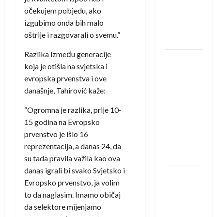
Amar Herić
očekujem pobjedu, ako
novi je
izgubimo onda bih malo
rukometaš
oštrije i razgovarali o svemu.”
Krivaje
Razlika između generacije
RK Izviđač
koja je otišla na svjetska i
Agram
evropska prvenstva i ove
izborio
današnje, Tahirović kaže:
nastup u
EHF
“Ogromna je razlika, prije 10-
European
15 godina na Evropsko
League za
prvenstvo je išlo 16
sezonu
reprezentacija, a danas 24, da
2026./2027.
su tada pravila važila kao ova
danas igrali bi svako Svjetsko i
Horvat
Evropsko prvenstvo, ja volim
trener
to da naglasim. Imamo običaj
obnovljenog
da selektore mijenjamo
Zagreba: