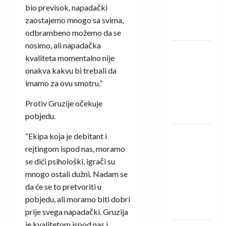
Rhein-
bio previsok, napadački
Neckar
zaostajemo mnogo sa svima,
Löwena
odbrambeno možemo da se
nosimo, ali napadačka
Dragan
kvaliteta momentalno nije
Marković
onakva kakvu bi trebali da
preuzeo
imamo za ovu smotru.”
tuniški
Club
Protiv Gruzije očekuje
Africain
pobjedu.
Pobjeda
“Ekipa koja je debitant i
omladinske
rejtingom ispod nas, moramo
reprezentacije
se dići psihološki, igrači su
BiH na
mnogo ostali dužni. Nadam se
otvaranju
da će se to pretvoriti u
Evropskog
pobjedu, ali moramo biti dobri
prvenstva
prije svega napadački. Gruzija
je kvalitetom ispod nas i