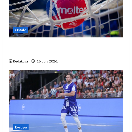
Ostalo
IHF ukinuo suspenziju: Rusija i Bjelorusija
vraćaju se u međunarodni rukomet
Redakcija
16. Jula 2026.
Evropa