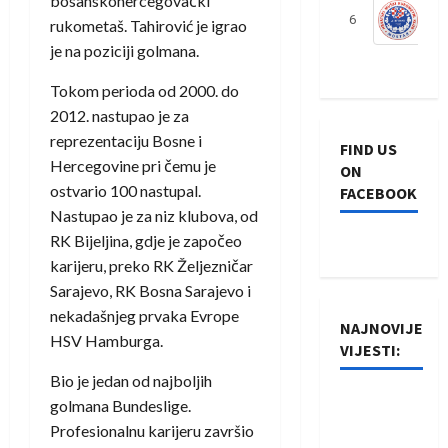
bosanskohercegovački
6
S
rukometaš. Tahirović je igrao
je na poziciji golmana.
Tokom perioda od 2000. do
2012. nastupao je za
reprezentaciju Bosne i
FIND US
Hercegovine pri čemu je
ON
ostvario 100 nastupal.
FACEBOOK
Nastupao je za niz klubova, od
RK Bijeljina, gdje je započeo
karijeru, preko RK Željezničar
Sarajevo, RK Bosna Sarajevo i
nekadašnjeg prvaka Evrope
NAJNOVIJE
HSV Hamburga.
VIJESTI:
Bio je jedan od najboljih
Rukometaši
golmana Bundeslige.
Izviđača
Profesionalnu karijeru završio