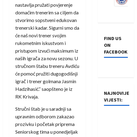
nastavlja pružati povjerenje
domaćim trenerim sa ciljem da
stvorimo sopstveni edukovan
trenerski kadar. Sigurni smo da
će naš novi trener svojim
FIND US
rukometnim iskustvom i
ON
pristupom izvući maksimum iz
FACEBOOK
naših igrača za novu sezonu. U
stručnom štabu treneru Avdiću
će pomoć pružiti dugogodišnji
igrač i trener golmana Jasmin
Hadzihasić.“ saopšteno je iz
NAJNOVIJE
RK Krivaja.
VIJESTI:
Stručni štab je u saradnji sa
Rukometaši
upravnim odborom zakazao
Izviđača
prozivku i početak priprema
saznali
Seniorskog tima u ponedjeljak