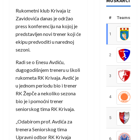
MUŠKARCI
Rukometni klub Krivaja iz
Zavidovića danas je održao
#
Teams
press konferenciju na kojoj je
predstavljen novi trener koji će
1
R
ekipu predvoditi u narednoj
sezoni.
2
R
Radi se o Enesu Avdiću,
dugogodišnjem treneru u školi
3
R
rukometa RK Krivaja. Avdić je
u jednom periodu bio i trener
RK Žepče a nekoliko sezona
4
R
bio je i pomoćni trener
seniorskog tima RK Krivaja.
5
R
„Odabirom prof. Avdića za
trenera Seniorskog tima
Upravni odbor RK Krivaja
6
S