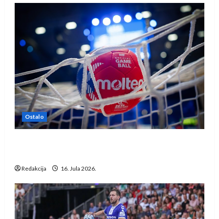
Ostalo
IHF ukinuo suspenziju: Rusija i Bjelorusija
vraćaju se u međunarodni rukomet
Redakcija
16. Jula 2026.