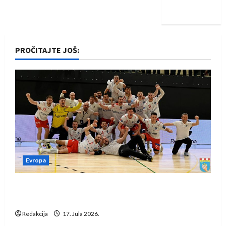
iskoraku
PROČITAJTE JOŠ:
Evropa
Rukometaši Izviđača saznali protivnike u grupi
Evropske lige
Redakcija
17. Jula 2026.