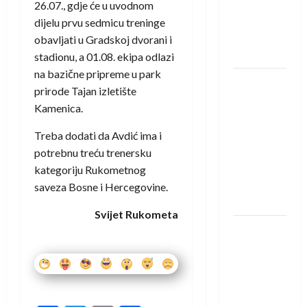
protivnike
26.07., gdje će u uvodnom
u grupi
dijelu prvu sedmicu treninge
Evropske
obavljati u Gradskoj dvorani i
lige
stadionu, a 01.08. ekipa odlazi
na bazične pripreme u park
IHF ukinuo
prirode Tajan izletište
suspenziju:
Kamenica.
Rusija i
Bjelorusija
Treba dodati da Avdić ima i
vraćaju se
potrebnu treću trenersku
u
kategoriju Rukometnog
međunarodni
saveza Bosne i Hercegovine.
rukomet
Svijet Rukometa
Kentin
Mahé
novo
pojačanje
Rhein-