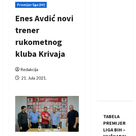
Premijer liga (M)
Enes Avdić novi
trener
rukometnog
kluba Krivaja
Redakcija
21. Jula 2021.
TABELA
PREMIJER
LIGA BIH –