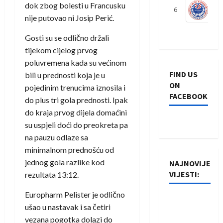
dok zbog bolesti u Francusku
6
S
nije putovao ni Josip Perić.
Gosti su se odlično držali
tijekom cijelog prvog
poluvremena kada su većinom
FIND US
bili u prednosti koja je u
ON
pojedinim trenucima iznosila i
FACEBOOK
do plus tri gola prednosti. Ipak
do kraja prvog dijela domaćini
su uspjeli doći do preokreta pa
na pauzu odlaze sa
minimalnom prednošću od
jednog gola razlike kod
NAJNOVIJE
VIJESTI:
rezultata 13:12.
Europharm Pelister je odlično
Rukometaši
ušao u nastavak i sa četiri
Izviđača
vezana pogotka dolazi do