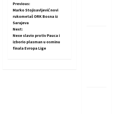
Amar Herić
P
Previous:
novi je
Marko Stojisavljević novi
o
rukometaš
rukometaš ORK Bosna iz
Krivaje
Sarajeva
s
Next:
RK Izviđač
t
Nexe slavio protiv Pauca i
Agram
izborio plasman u osminu
izborio
n
finala Evropa Lige
nastup u
EHF
a
European
v
League za
sezonu
i
2026./2027.
g
Horvat
trener
a
obnovljenog
t
Zagreba: