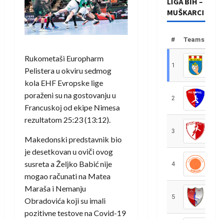
LIGA BIH –
MUŠKARCI
#
Teams
Rukometaši Europharm
1
R
Pelistera u okviru sedmog
kola EHF Evropske lige
poraženi su na gostovanju u
2
R
Francuskoj od ekipe Nimesa
rezultatom 25:23 (13:12).
3
R
Makedonski predstavnik bio
je desetkovan u oviči ovog
susreta a Željko Babić nije
4
R
mogao računati na Matea
Maraša i Nemanju
5
R
Obradovića koji su imali
pozitivne testove na Covid-19