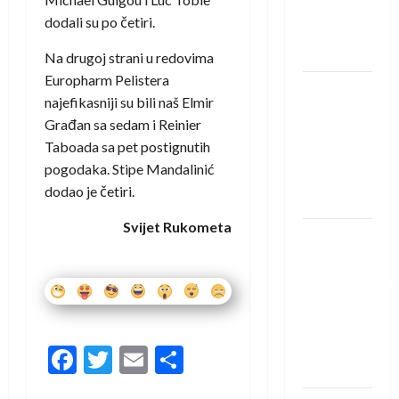
Rhein-
dodali su po četiri.
Neckar
Löwena
Na drugoj strani u redovima
Europharm Pelistera
Dragan
najefikasniji su bili naš Elmir
Marković
Građan sa sedam i Reinier
preuzeo
Taboada sa pet postignutih
tuniški
pogodaka. Stipe Mandalinić
Club
dodao je četiri.
Africain
Svijet Rukometa
Pobjeda
omladinske
reprezentacije
BiH na
otvaranju
Evropskog
Facebook
Twitter
Email
Share
prvenstva