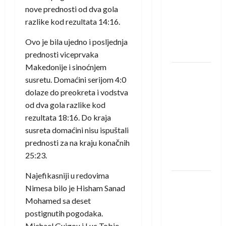
saznali
nove prednosti od dva gola
protivnike
razlike kod rezultata 14:16.
u grupi
Evropske
Ovo je bila ujedno i posljednja
lige
prednosti viceprvaka
Makedonije i sinoćnjem
IHF ukinuo
susretu. Domaćini serijom 4:0
suspenziju:
dolaze do preokreta i vodstva
Rusija i
od dva gola razlike kod
Bjelorusija
rezultata 18:16. Do kraja
vraćaju se
susreta domaćini nisu ispuštali
u
prednosti za na kraju konačnih
međunarodni
25:23.
rukomet
Najefikasniji u redovima
Kentin
Nimesa bilo je Hisham Sanad
Mahé
Mohamed sa deset
novo
postignutih pogodaka.
pojačanje
Michael Guigou i Luc Tobie