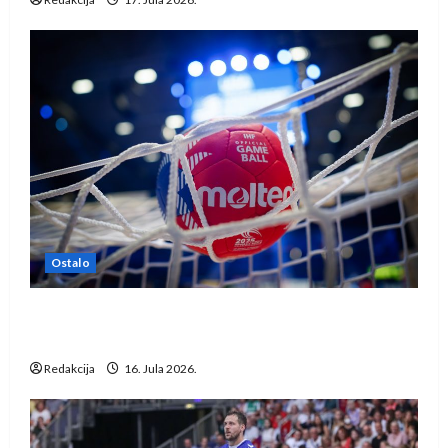
Ostalo
IHF ukinuo suspenziju: Rusija i Bjelorusija
vraćaju se u međunarodni rukomet
Redakcija
16. Jula 2026.