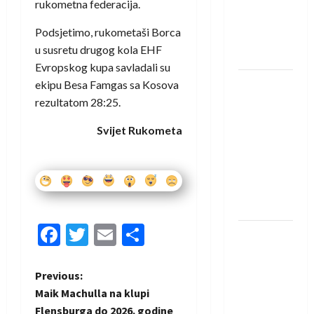
protivnike
rukometna federacija.
u grupi
Podsjetimo, rukometaši Borca
Evropske
u susretu drugog kola EHF
lige
Evropskog kupa savladali su
IHF ukinuo
ekipu Besa Famgas sa Kosova
suspenziju:
rezultatom 28:25.
Rusija i
Svijet Rukometa
Bjelorusija
vraćaju se
u
međunarodni
rukomet
Facebook
Twitter
Email
Share
Kentin
Mahé
novo
P
Previous:
pojačanje
Maik Machulla na klupi
o
Rhein-
Flensburga do 2026. godine