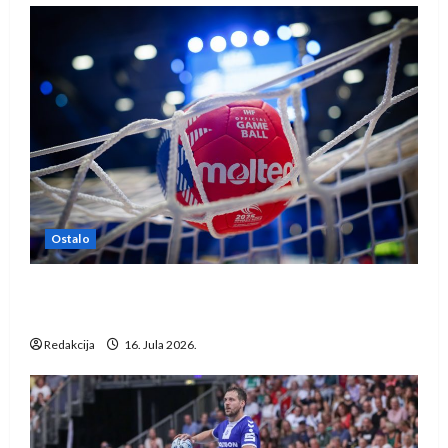
Ostalo
IHF ukinuo suspenziju: Rusija i Bjelorusija
vraćaju se u međunarodni rukomet
Redakcija
16. Jula 2026.