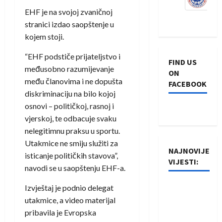
EHF je na svojoj zvaničnoj
stranici izdao saopštenje u
kojem stoji.
“EHF podstiče prijateljstvo i
FIND US
međusobno razumijevanje
ON
među članovima i ne dopušta
FACEBOOK
diskriminaciju na bilo kojoj
osnovi – političkoj, rasnoj i
vjerskoj, te odbacuje svaku
nelegitimnu praksu u sportu.
Utakmice ne smiju služiti za
NAJNOVIJE
isticanje političkih stavova”,
VIJESTI:
navodi se u saopštenju EHF-a.
Rukometaši
Izvještaj je podnio delegat
Izviđača
utakmice, a video materijal
saznali
pribavila je Evropska