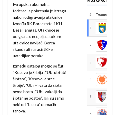
MUŠKARCI
Evropska rukometna
federacija pokrenula je istragu
#
Teams
nakon odigravanja utakmice
između RK Borac m:tel i KH
1
R
Besa Famgas. Utakmice je
odigrana u nedjelju a tokom
utakmice navijači Borca
2
R
skandirali su rasističke i
uvredljive poruke.
3
R
Između ostalog moglo se čuti
“Kosovo je Srbija”, “Ubi ubi ubi
šiptara”, “Kosovo je srce
4
R
Srbije”, “Ubi Hrvata da šiptar
nema brata”, “Ubi, zakolji da
5
R
šiptar ne postoji”, bili su samo
neki od “bisera” domaćih
fanova.
6
S