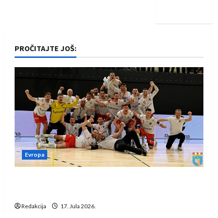
iskoraku
PROČITAJTE JOŠ:
Evropa
Rukometaši Izviđača saznali protivnike u grupi
Evropske lige
Redakcija
17. Jula 2026.