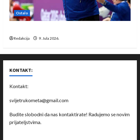
Ostalo
Dragan Marković preuzeo tuniški Club Africain
Redakcija
9. Jula 2026.
KONTAKT:
Kontakt:
svijetrukometa@gmail.com
Budite slobodni da nas kontaktirate! Radujemo se novim
prijateljstvima.