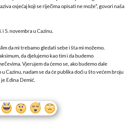
iva osjećaj koji se riječima opisati ne može”, govori naša
. i 5. novembra u Cazinu.
lim da mi trebamo gledati sebe i šta mi možemo.
maksimum, da djelujemo kao tim i da budemo
 mečevima. Vjerujem da ćemo se, ako budemo dale
 u Cazinu, nadam se da će publika doći u što većem broju
a je Edina Demić.