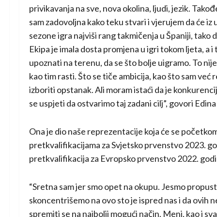
privikavanja na sve, nova okolina, ljudi, jezik. Takođ
sam zadovoljna kako teku stvari i vjerujem da će iz
sezone igra najviši rang takmičenja u Španiji, tako
Ekipa je imala dosta promjena u igri tokom ljeta, a 
upoznati na terenu, da se što bolje uigramo. To nije
kao tim rasti. Što se tiče ambicija, kao što sam već re
izboriti opstanak. Ali moram istaći da je konkurencij
se uspjeti da ostvarimo taj zadani cilj”, govori Edin
Ona je dio naše reprezentacije koja će se početko
pretkvalifikacijama za Svjetsko prvenstvo 2023. god
pretkvalifikacija za Evropsko prvenstvo 2022. godi
“Sretna sam jer smo opet na okupu. Jesmo propustil
skoncentrišemo na ovo sto je ispred nas i da ovih ne
spremiti se na najbolji mogući način. Meni, kao i sva