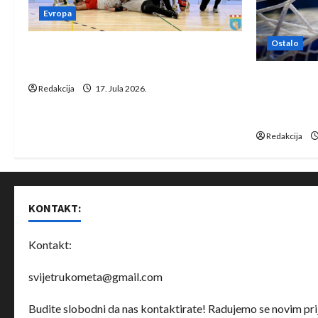
a
Evropa
t
Ostalo
Rukometaši Izviđača saznali
i
protivnike u grupi Evropske lige
IHF ukinuo 
Redakcija
17. Jula 2026.
o
Bjelorusij
rukomet
n
Redakcija
KONTAKT:
Kontakt:
svijetrukometa@gmail.com
Budite slobodni da nas kontaktirate! Radujemo se novim prij