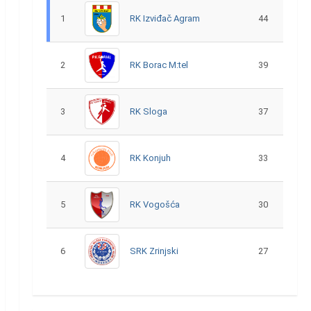
1
RK Izviđač Agram
44
2
RK Borac M:tel
39
3
RK Sloga
37
4
RK Konjuh
33
5
RK Vogošća
30
6
SRK Zrinjski
27