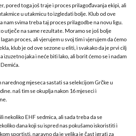
er, pored toga još traje i proces prilagođavanja ekipi, ali
 utakmice u utakmicu to izgledati bolje. Klub od ove
 da nam svima treba taj proces prilagodbe na novu ligu.
i to utječe na same rezultate. Moramo se još bolje
 lagan proces, ali vjerujem u svoj tim i vjerujem da ćemo
kla, klub je od ove sezone u eliti, i svakako da je prvi cilj
a izuzetno jaka i neće biti lako, ali borit ćemo se i nadam
a Demića.
m narednog mjeseca sastati sa selekcijom Grčke u
ine. naš tim se okuplja nakon 16 mjeseci i
ne.
i nekoliko EHF sedmica, ali sada treba da se
koliko dana koji su ispred nas pokušamo iskoristiti i
kom sportisti, naravno da je velika je čast igrati za