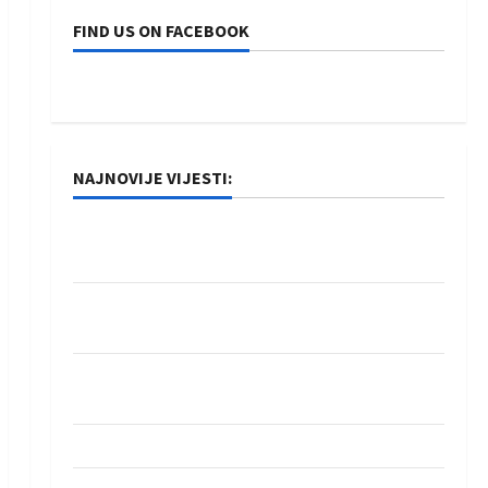
FIND US ON FACEBOOK
NAJNOVIJE VIJESTI:
Rukometaši Izviđača saznali protivnike u grupi
Evropske lige
IHF ukinuo suspenziju: Rusija i Bjelorusija
vraćaju se u međunarodni rukomet
Kentin Mahé novo pojačanje Rhein-Neckar
Löwena
Dragan Marković preuzeo tuniški Club Africain