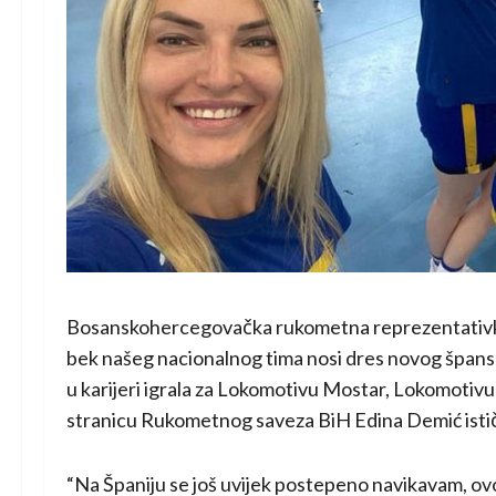
Bosanskohercegovačka rukometna reprezentativka 
bek našeg nacionalnog tima nosi dres novog špansk
u karijeri igrala za Lokomotivu Mostar, Lokomotiv
stranicu Rukometnog saveza BiH Edina Demić ističe
“Na Španiju se još uvijek postepeno navikavam, ovo 