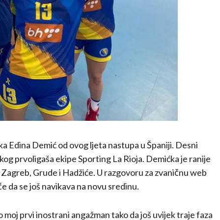
Edina Demić od ovog ljeta nastupa u Španiji. Desni
og prvoligaša ekipe Sporting La Rioja. Demićka je ranije
u Zagreb, Grude i Hadžiće. U razgovoru za zvaničnu web
 da se još navikava na novu sredinu.
moj prvi inostrani angažman tako da još uvijek traje faza