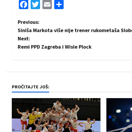
Facebook
Twitter
Email
Share
P
Previous:
Siniša Markota više nije trener rukometaša Slo
o
Next:
s
Remi PPD Zagreba i Wisle Plock
t
n
a
PROČITAJTE JOŠ:
v
i
g