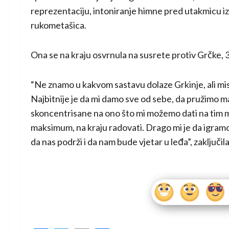
reprezentaciju, intoniranje himne pred utakmicu izaz
rukometašica.
Ona se na kraju osvrnula na susrete protiv Grčke, 3
“Ne znamo u kakvom sastavu dolaze Grkinje, ali mis
Najbitnije je da mi damo sve od sebe, da pružimo 
skoncentrisane na ono što mi možemo dati na tim
maksimum, na kraju radovati. Drago mi je da igramo
da nas podrži i da nam bude vjetar u leđa”, zaključil