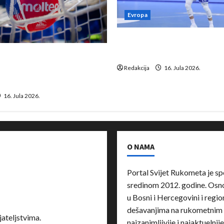
Evropa
Kentin Mahé novo pojačanj
Neckar Löwena
suspenziju: Rusija i
a vraćaju se u međunarodni
Redakcija
16. Jula 2026.
16. Jula 2026.
O NAMA
Portal Svijet Rukometa je sp
sredinom 2012. godine. Osnov
u Bosni i Hercegovini i region
dešavanjima na rukometnim 
ateljstvima.
najzanimljivije i najaktuelnij