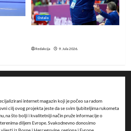
Ostalo
e Rhein-
Dragan Marković preuzeo tuniški
Club Africain
Redakcija
9. Jula 2026.
ecijalizirani internet magazin koji je počeo sa radom
ni cilj ovog projekta jeste da se svim ljubiteljima rukometa
u, na što bolji i kvalitetniji način pruže informacije o
terenima diljem Evrope. Svakodnevno donosimo
e vijesti iz Bosne i Hercegovine, regiona i Evrope.