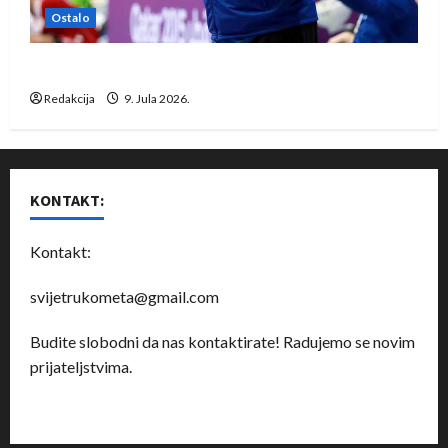
Ostalo
Dragan Marković preuzeo tuniški Club Africain
Redakcija
9. Jula 2026.
KONTAKT:
Kontakt:
svijetrukometa@gmail.com
Budite slobodni da nas kontaktirate! Radujemo se novim
prijateljstvima.