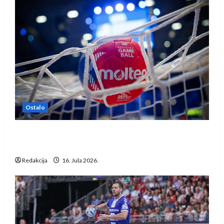
Ostalo
IHF ukinuo suspenziju: Rusija i Bjelorusija
vraćaju se u međunarodni rukomet
Redakcija
16. Jula 2026.