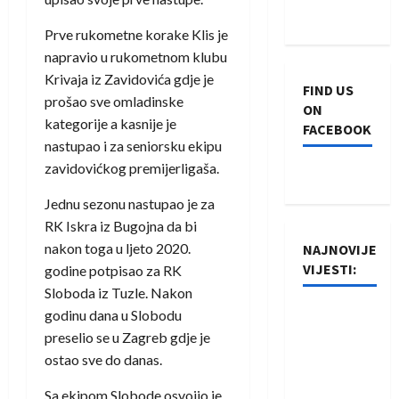
Prve rukometne korake Klis je
napravio u rukometnom klubu
Krivaja iz Zavidovića gdje je
FIND US
prošao sve omladinske
ON
kategorije a kasnije je
FACEBOOK
nastupao i za seniorsku ekipu
zavidovićkog premijerligaša.
Jednu sezonu nastupao je za
RK Iskra iz Bugojna da bi
nakon toga u ljeto 2020.
NAJNOVIJE
VIJESTI:
godine potpisao za RK
Sloboda iz Tuzle. Nakon
Rukometaši
godinu dana u Slobodu
Izviđača
preselio se u Zagreb gdje je
saznali
ostao sve do danas.
protivnike
Sa ekipom Slobode osvojio je