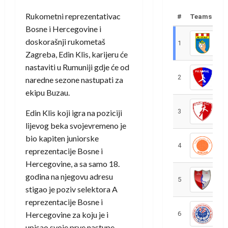
Rukometni reprezentativac
#
Teams
Bosne i Hercegovine i
doskorašnji rukometaš
1
R
Zagreba, Edin Klis, karijeru će
nastaviti u Rumuniji gdje će od
2
R
naredne sezone nastupati za
ekipu Buzau.
3
R
Edin Klis koji igra na poziciji
lijevog beka svojevremeno je
bio kapiten juniorske
4
R
reprezentacije Bosne i
Hercegovine, a sa samo 18.
godina na njegovu adresu
5
R
stigao je poziv selektora A
reprezentacije Bosne i
Hercegovine za koju je i
6
S
upisao svoje prve nastupe.