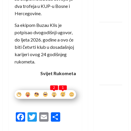
u grupi
dva trofeja u KUP-u Bosne i
Evropske
Hercegovine.
lige
Sa ekipom Buzau Klis je
IHF ukinuo
potpisao dvogodišnji ugovor,
suspenziju:
do ljeta 2026. godine a ovo će
Rusija i
biti četvrti klub u dosadašnjoj
Bjelorusija
karijeri ovog 24 godišnjeg
vraćaju se
rukometa.
u
međunarodni
Svijet Rukometa
rukomet
2
1
Kentin
Mahé
novo
pojačanje
Facebook
Twitter
Email
Share
Rhein-
Neckar