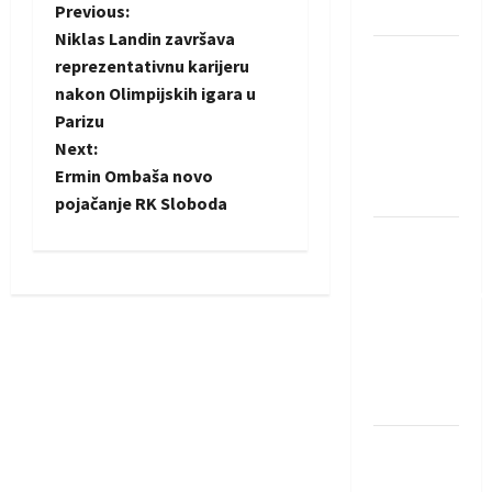
P
Previous:
Löwena
Niklas Landin završava
o
Dragan
reprezentativnu karijeru
Marković
nakon Olimpijskih igara u
s
preuzeo
Parizu
tuniški
t
Next:
Club
Ermin Ombaša novo
n
Africain
pojačanje RK Sloboda
Pobjeda
a
omladinske
v
reprezentacije
BiH na
i
otvaranju
Evropskog
g
prvenstva
a
Amar Herić
t
novi je