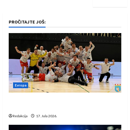
PROČITAJTE JOŠ:
Evropa
Rukometaši Izviđača saznali protivnike u grupi
Evropske lige
Redakcija
17. Jula 2026.