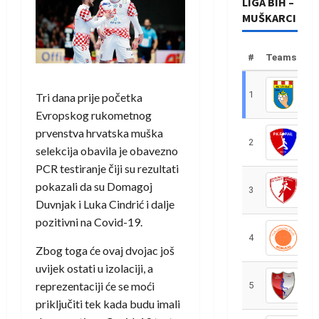
LIGA BIH –
MUŠKARCI
#
Teams
1
R
Tri dana prije početka
Evropskog rukometnog
prvenstva hrvatska muška
2
R
selekcija obavila je obavezno
PCR testiranje čiji su rezultati
pokazali da su Domagoj
3
R
Duvnjak i Luka Cindrić i dalje
pozitivni na Covid-19.
4
R
Zbog toga će ovaj dvojac još
uvijek ostati u izolaciji, a
reprezentaciji će se moći
5
R
priključiti tek kada budu imali