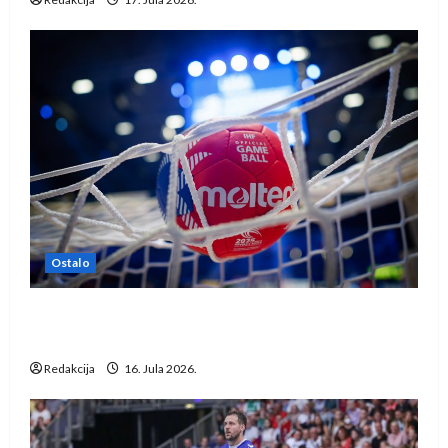
Ostalo
IHF ukinuo suspenziju: Rusija i Bjelorusija
vraćaju se u međunarodni rukomet
Redakcija
16. Jula 2026.