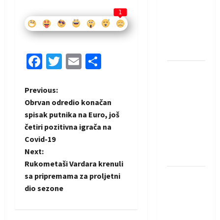
saznali
1
protivnike
u grupi
Evropske
lige
Facebook
Twitter
Email
Share
IHF ukinuo
suspenziju:
P
Previous:
Rusija i
Obrvan odredio konačan
Bjelorusija
o
spisak putnika na Euro, još
vraćaju se
četiri pozitivna igrača na
s
u
Covid-19
međunarodni
t
Next:
rukomet
Rukometaši Vardara krenuli
n
sa pripremama za proljetni
Kentin
dio sezone
Mahé
a
novo
pojačanje
v