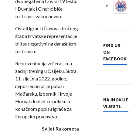
dva negativna Covid-19 testa.
6
S
I Duvnjak i Cindrić biće
testirani svakodnevno.
Ostali igrači i članovi stručnog
štaba hrvatske reprezentacije
bili su negativni na današnjem
FIND US
testiranju.
ON
FACEBOOK
Reprezentacija večeras ima
zadnji trening u Osijeku. Sutra,
11. siječnja 2022. godine,
neposredno prije puta u
Mađarsku, izbornik Hrvoje
NAJNOVIJE
Horvat donijet će odluku o
VIJESTI:
konačnom popisu igrača za
Europsko prvenstvo.
Rukometaši
Svijet Rukometa
Izviđača