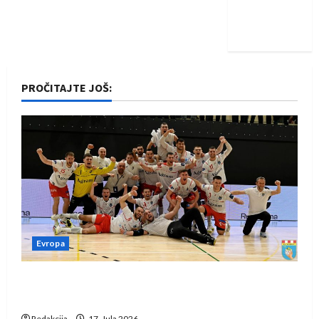
Nadam se
iskoraku
PROČITAJTE JOŠ:
Evropa
Rukometaši Izviđača saznali protivnike u grupi
Evropske lige
Redakcija
17. Jula 2026.