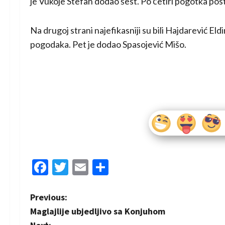
je Vukoje Stefan dodao šest. Po četiri pogotka posti
Na drugoj strani najefikasniji su bili Hajdarević Eld
pogodaka. Pet je dodao Spasojević Mišo.
Facebook
Twitter
Email
Share
P
Previous:
Maglajlije ubjedljivo sa Konjuhom
o