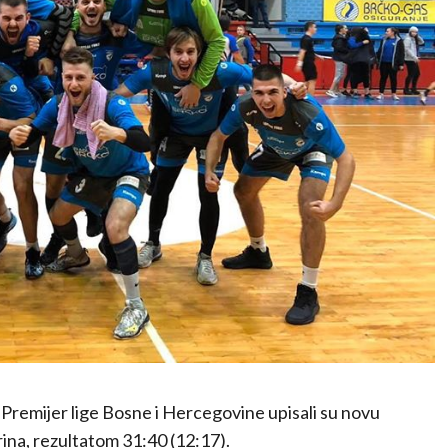
remijer lige Bosne i Hercegovine upisali su novu
ina, rezultatom 31:40 (12:17).