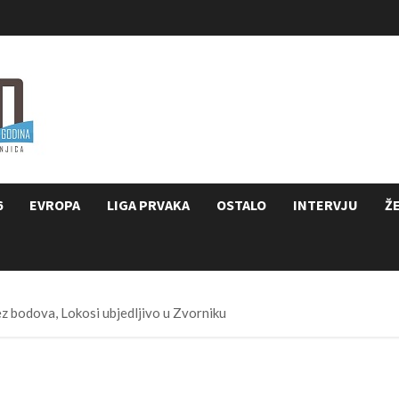
6
EVROPA
LIGA PRVAKA
OSTALO
INTERVJU
Ž
ez bodova, Lokosi ubjedljivo u Zvorniku