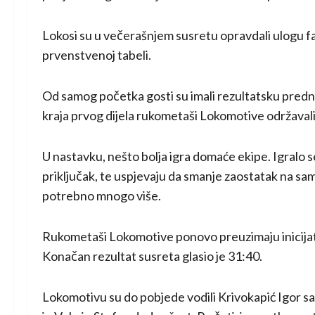
Lokosi su u večerašnjem susretu opravdali ulogu fav
prvenstvenoj tabeli.
Od samog početka gosti su imali rezultatsku prednost
kraja prvog dijela rukometaši Lokomotive održavali
U nastavku, nešto bolja igra domaće ekipe. Igralo s
priključak, te uspjevaju da smanje zaostatak na sa
potrebno mnogo više.
Rukometaši Lokomotive ponovo preuzimaju inicijativ
Konačan rezultat susreta glasio je 31:40.
Lokomotivu su do pobjede vodili Krivokapić Igor sa