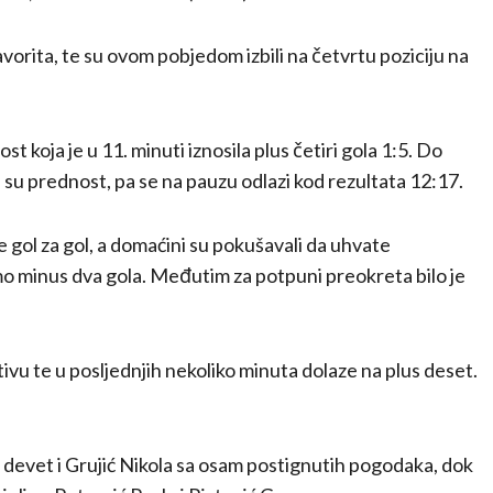
orita, te su ovom pobjedom izbili na četvrtu poziciju na
 koja je u 11. minuti iznosila plus četiri gola 1:5. Do
 su prednost, pa se na pauzu odlazi kod rezultata 12:17.
e gol za gol, a domaćini su pokušavali da uhvate
mo minus dva gola. Međutim za potpuni preokreta bilo je
u te u posljednjih nekoliko minuta dolaze na plus deset.
 devet i Grujić Nikola sa osam postignutih pogodaka, dok