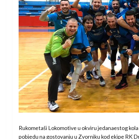
Rukometaši Lokomotive u okviru jedanaestog kola P
pobjedu na gostovanju u Zvorniku kod ekipe RK Dr