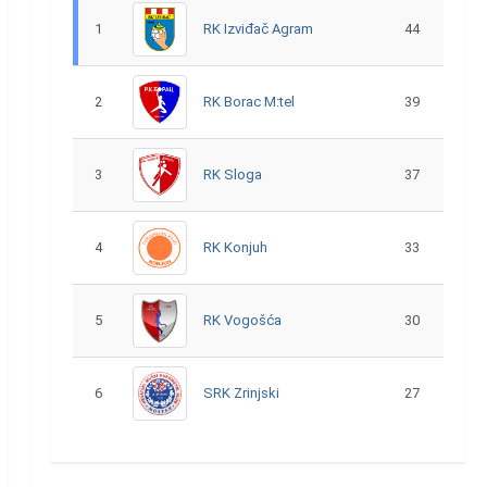
1
RK Izviđač Agram
44
2
RK Borac M:tel
39
3
RK Sloga
37
4
RK Konjuh
33
5
RK Vogošća
30
6
SRK Zrinjski
27