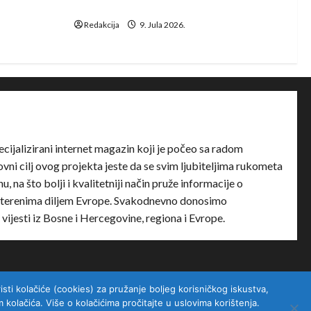
Club Africain
Redakcija
9. Jula 2026.
ecijalizirani internet magazin koji je počeo sa radom
ni cilj ovog projekta jeste da se svim ljubiteljima rukometa
u, na što bolji i kvalitetniji način pruže informacije o
terenima diljem Evrope. Svakodnevno donosimo
e vijesti iz Bosne i Hercegovine, regiona i Evrope.
sti kolačiće (cookies) za pružanje boljeg korisničkog iskustva,
kolačića. Više o kolačićima pročitajte u uslovima korištenja.