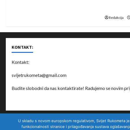
o
Bjelorusij
rukomet
n
Redakcija
KONTAKT:
Kontakt:
svijetrukometa@gmail.com
Budite slobodni da nas kontaktirate! Radujemo se novim prij
U skladu s novom europskom regulativom, Svijet Rukometa je nad
O nama
Partneri
Uslovi korištenja
Privatnost korisnika
funkcionalnosti stranice i prilagođavanja sustava oglašavanj