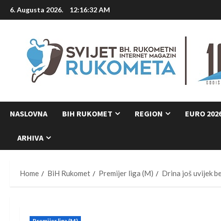
Skip
6. Augusta 2026.
12:16:33 AM
to
content
NASLOVNA
BIH RUKOMET
REGION
EURO 202
ARHIVA
Home
BiH Rukomet
Premijer liga (M)
Drina još uvijek b
Premijer liga (M)