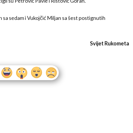
gli su Petrović Pavle i Ristović Goran.
in sa sedam i Vukojčić Miljan sa šest postignutih
Svijet Rukometa