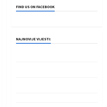
FIND US ON FACEBOOK
NAJNOVIJE VIJESTI:
Rukometaši Izviđača saznali protivnike u grupi
Evropske lige
IHF ukinuo suspenziju: Rusija i Bjelorusija
vraćaju se u međunarodni rukomet
Kentin Mahé novo pojačanje Rhein-Neckar
Löwena
Dragan Marković preuzeo tuniški Club Africain