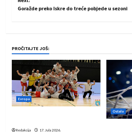
Next:
s
Goražde preko Iskre do treće pobjede u sezoni
t
n
a
PROČITAJTE JOŠ:
v
i
g
a
Evropa
t
Ostalo
Rukometaši Izviđača saznali
i
protivnike u grupi Evropske lige
IHF ukinuo 
Redakcija
17. Jula 2026.