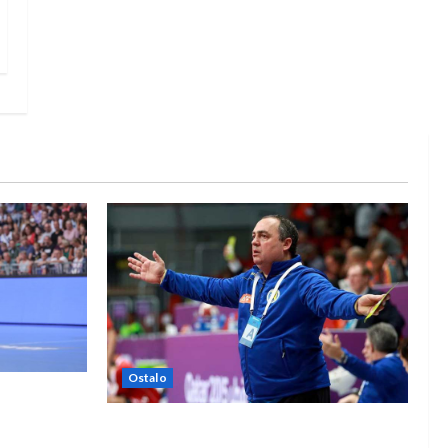
Ostalo
e Rhein-
Dragan Marković preuzeo tuniški