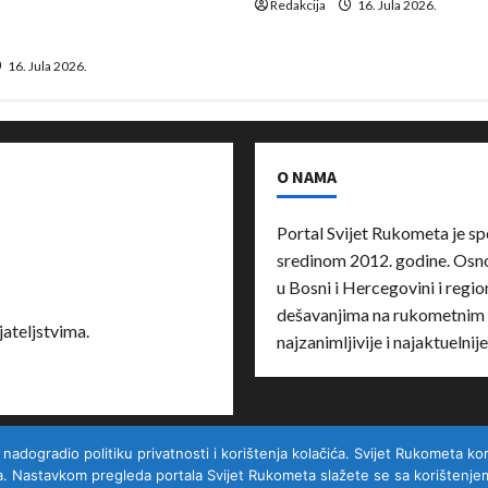
a vraćaju se u međunarodni
Redakcija
16. Jula 2026.
16. Jula 2026.
O NAMA
Portal Svijet Rukometa je sp
sredinom 2012. godine. Osnov
u Bosni i Hercegovini i region
dešavanjima na rukometnim 
ateljstvima.
najzanimljivije i najaktuelnij
ogradio politiku privatnosti i korištenja kolačića. Svijet Rukometa kori
Kontakt
a. Nastavkom pregleda portala Svijet Rukometa slažete se sa korištenjem 