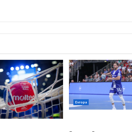
Evropa
Kentin Mahé novo pojačanj
Neckar Löwena
suspenziju: Rusija i