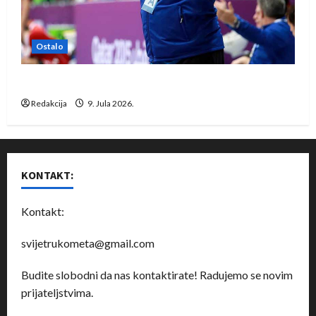
Ostalo
Dragan Marković preuzeo tuniški Club Africain
Redakcija
9. Jula 2026.
KONTAKT:
Kontakt:
svijetrukometa@gmail.com
Budite slobodni da nas kontaktirate! Radujemo se novim
prijateljstvima.