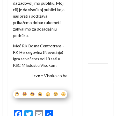
Rhein-
da zadovoljimo publiku. Moj
Neckar
cilj je da visočkoj publici koja
Löwena
nas prati i podržava,
prikažemo dobar rukomet i
Dragan
zahvalimo za dosadašnju
Marković
podršku.
preuzeo
tuniški
Meč RK Bosna Centrotrans –
Club
RK Hercegovina (Nevesinje)
Africain
igra se večeras od 18 sati u
KSC Mladost u Visokom.
Pobjeda
omladinske
Izvor:
Visoko.co.ba
reprezentacije
BiH na
otvaranju
Evropskog
prvenstva
Facebook
Twitter
Email
Share