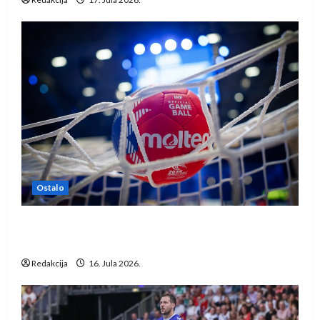
Ostalo
IHF ukinuo suspenziju: Rusija i Bjelorusija
vraćaju se u međunarodni rukomet
Redakcija
16. Jula 2026.