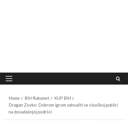
Primary
Menu
Home
BiH Rukomet
KUP BiH
Dragan Zovko: Dobrom igrom zahvaliti se visočkoj publici
na dosadašnjoj podršci