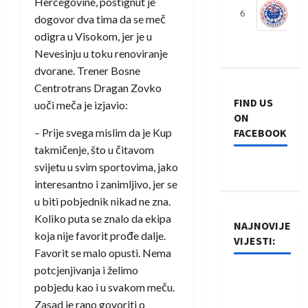
Hercegovine, postignut je
6
S
dogovor dva tima da se meč
odigra u Visokom, jer je u
Nevesinju u toku renoviranje
dvorane. Trener Bosne
Centrotrans Dragan Zovko
FIND US
uoči meča je izjavio:
ON
– Prije svega mislim da je Kup
FACEBOOK
takmičenje, što u čitavom
svijetu u svim sportovima, jako
interesantno i zanimljivo, jer se
u biti pobjednik nikad ne zna.
Koliko puta se znalo da ekipa
NAJNOVIJE
koja nije favorit prođe dalje.
VIJESTI:
Favorit se malo opusti. Nema
potcjenjivanja i želimo
Rukometaši
pobjedu kao i u svakom meču.
Izviđača
Zasad je rano govoriti o