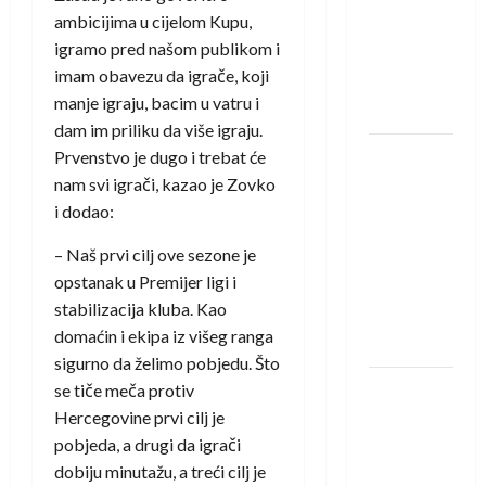
saznali
ambicijima u cijelom Kupu,
protivnike
igramo pred našom publikom i
u grupi
imam obavezu da igrače, koji
Evropske
manje igraju, bacim u vatru i
lige
dam im priliku da više igraju.
IHF ukinuo
Prvenstvo je dugo i trebat će
suspenziju:
nam svi igrači, kazao je Zovko
Rusija i
i dodao:
Bjelorusija
– Naš prvi cilj ove sezone je
vraćaju se
opstanak u Premijer ligi i
u
stabilizacija kluba. Kao
međunarodni
domaćin i ekipa iz višeg ranga
rukomet
sigurno da želimo pobjedu. Što
Kentin
se tiče meča protiv
Mahé
Hercegovine prvi cilj je
novo
pobjeda, a drugi da igrači
pojačanje
dobiju minutažu, a treći cilj je