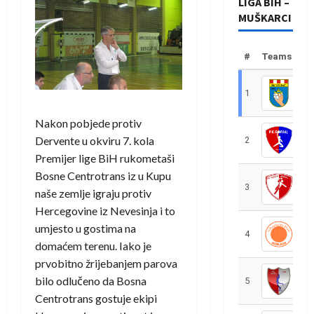
LIGA BIH –
MUŠKARCI
#
Teams
1
R
Nakon pobjede protiv
Dervente u okviru 7. kola
2
R
Premijer lige BiH rukometaši
Bosne Centrotrans iz u Kupu
3
R
naše zemlje igraju protiv
Hercegovine iz Nevesinja i to
umjesto u gostima na
4
R
domaćem terenu. Iako je
prvobitno žrijebanjem parova
bilo odlučeno da Bosna
5
R
Centrotrans gostuje ekipi