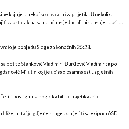
pe koja je u nekoliko navrata i zaprijetila. U nekoliko
jiti zaostatak na samo minus jedan ali nisu uspjeli doći do
tvrdio je pobjedu Sloge za konačnih 25:23.
a sa pet te Stanković Vladimir i Đurđević Vladimir sa po
gdanović Milutin koji je upisao osamnaest uspješnih
četiri postignuta pogotka bili su najefikasniji.
liže, u Italiju gdje će snage odmjeriti sa ekipom ASD