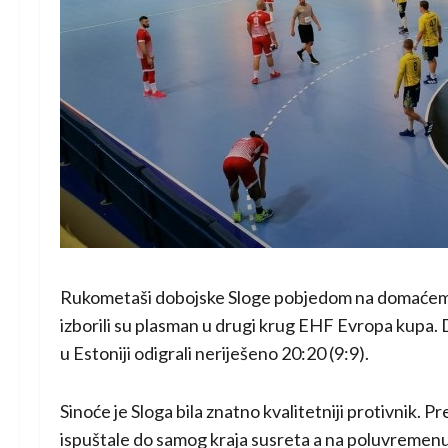
Rukometaši dobojske Sloge pobjedom na domaćem t
izborili su plasman u drugi krug EHF Evropa kupa.
u Estoniji odigrali neriješeno 20:20 (9:9).
Sinoće je Sloga bila znatno kvalitetniji protivnik.
ispuštale do samog kraja susreta a na poluvremenu 