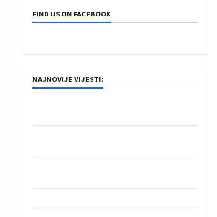
FIND US ON FACEBOOK
NAJNOVIJE VIJESTI:
Rukometaši Izviđača saznali protivnike u grupi
Evropske lige
IHF ukinuo suspenziju: Rusija i Bjelorusija
vraćaju se u međunarodni rukomet
Kentin Mahé novo pojačanje Rhein-Neckar
Löwena
Dragan Marković preuzeo tuniški Club Africain