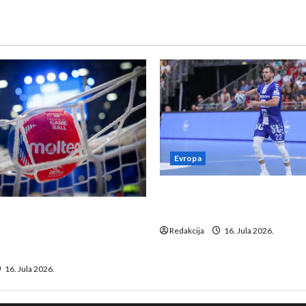
Evropa
Kentin Mahé novo pojačanj
Neckar Löwena
suspenziju: Rusija i
a vraćaju se u međunarodni
Redakcija
16. Jula 2026.
16. Jula 2026.