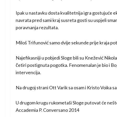
Ipak u nastavku dosta kvalitetnija igra gostujuće eki
navrata pred sami kraj susreta gosti su uspjeli sman
poravnanja rezultata.
Miloš Trifunović samo dvije sekunde prije kraja po
Najefikasniji u pobjedi Sloge bili su Knežević Nikol
četiri postignuta pogotka. Fenomenalan je bio i Bo
intervencija.
Na drugoj strani Ott Varik sa osam i Kristo Voika sa 
U drugom krugu rukometaši Sloge putovat će nešto b
Accademia P. Conversano 2014