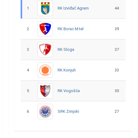
1
RK Izviđač Agram
44
2
RK Borac M:tel
39
3
RK Sloga
37
4
RK Konjuh
33
5
RK Vogošća
30
6
SRK Zrinjski
27