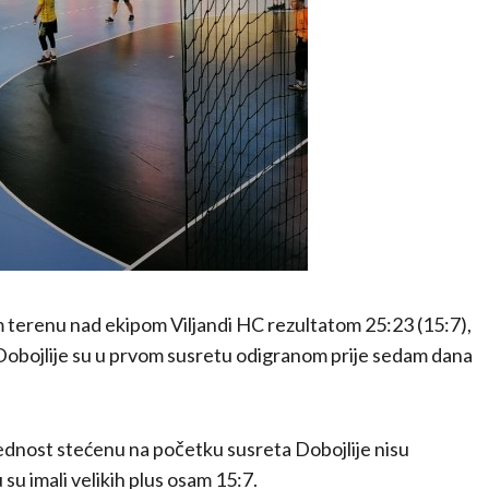
erenu nad ekipom Viljandi HC rezultatom 25:23 (15:7),
 Dobojlije su u prvom susretu odigranom prije sedam dana
 Prednost stećenu na početku susreta Dobojlije nisu
su imali velikih plus osam 15:7.