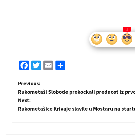
1
Facebook
Twitter
Email
Share
P
Previous:
Rukometaši Slobode prokockali prednost iz prv
o
Next:
s
Rukometašice Krivaje slavile u Mostaru na start
t