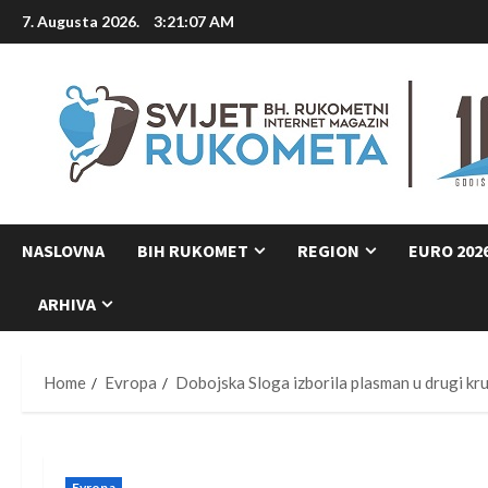
Skip
7. Augusta 2026.
3:21:08 AM
to
content
NASLOVNA
BIH RUKOMET
REGION
EURO 202
ARHIVA
Home
Evropa
Dobojska Sloga izborila plasman u drugi k
Evropa