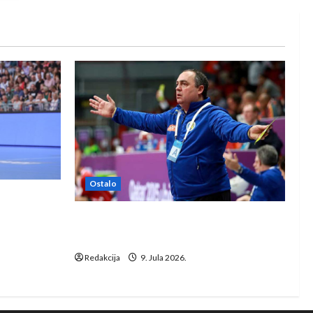
Ostalo
e Rhein-
Dragan Marković preuzeo tuniški
Club Africain
Redakcija
9. Jula 2026.