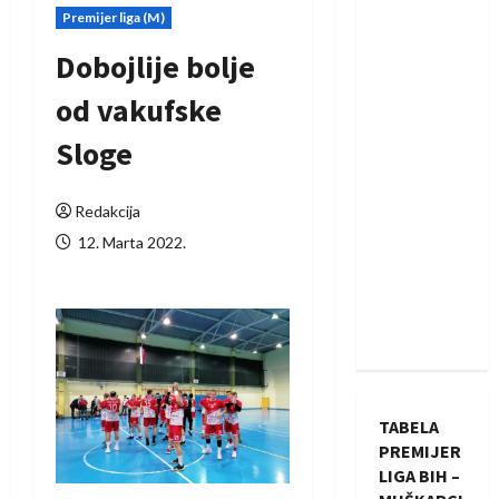
Premijer liga (M)
Dobojlije bolje
od vakufske
Sloge
Redakcija
12. Marta 2022.
TABELA
PREMIJER
LIGA BIH –