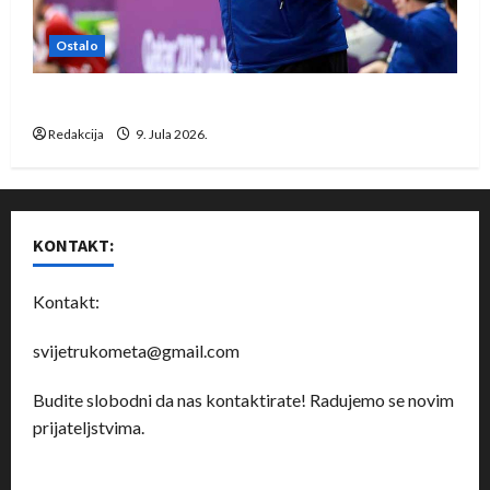
Ostalo
Dragan Marković preuzeo tuniški Club Africain
Redakcija
9. Jula 2026.
KONTAKT:
Kontakt:
svijetrukometa@gmail.com
Budite slobodni da nas kontaktirate! Radujemo se novim
prijateljstvima.