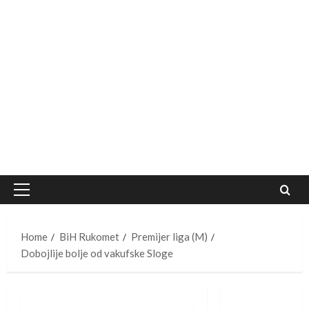
Primary
Menu
Home
BiH Rukomet
Premijer liga (M)
Dobojlije bolje od vakufske Sloge