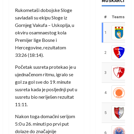
MUŠKARCI
Rukometaši dobojske Sloge
#
Teams
savladali su ekipu Sloge iz
Gornjeg Vakufa – Uskoplja, u
okviru osamnaestog kola
1
R
Premijer lige Bosne i
Hercegovine, rezultatom
2
R
33:26 (18:14).
Početak susreta protekao je u
3
R
ujednačenom ritmu, igralo se
gol za gol sve do 19. minute
susreta kada je posljednji put u
4
R
susretu bio neriješen rezultat
11:11.
5
R
Nakon toga domaćini serijom
5:0 u 26. minuti po prvi put
dolaze do značajnije
6
S