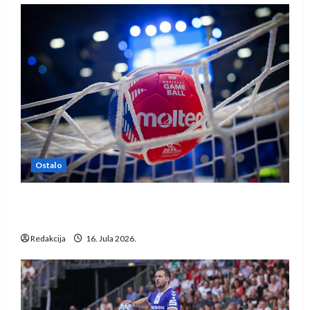
Ostalo
IHF ukinuo suspenziju: Rusija i Bjelorusija
vraćaju se u međunarodni rukomet
Redakcija
16. Jula 2026.