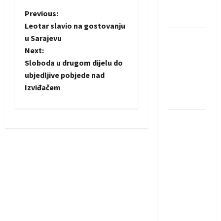
Neckar
P
Previous:
Löwena
Leotar slavio na gostovanju
o
Dragan
u Sarajevu
Marković
Next:
s
preuzeo
Sloboda u drugom dijelu do
tuniški
t
ubjedljive pobjede nad
Club
Izviđačem
n
Africain
a
Pobjeda
omladinske
v
reprezentacije
BiH na
i
otvaranju
g
Evropskog
prvenstva
a
Amar Herić