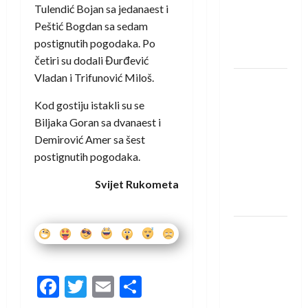
protivnike
Tulendić Bojan sa jedanaest i
u grupi
Peštić Bogdan sa sedam
Evropske
postignutih pogodaka. Po
lige
četiri su dodali Đurđević
Vladan i Trifunović Miloš.
IHF ukinuo
suspenziju:
Kod gostiju istakli su se
Rusija i
Biljaka Goran sa dvanaest i
Bjelorusija
Demirović Amer sa šest
vraćaju se
postignutih pogodaka.
u
Svijet Rukometa
međunarodni
rukomet
Kentin
Mahé
novo
Facebook
Twitter
Email
Share
pojačanje
Rhein-