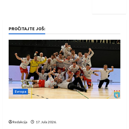
iskoraku
PROČITAJTE JOŠ:
Evropa
Rukometaši Izviđača saznali protivnike u grupi
Evropske lige
Redakcija
17. Jula 2026.