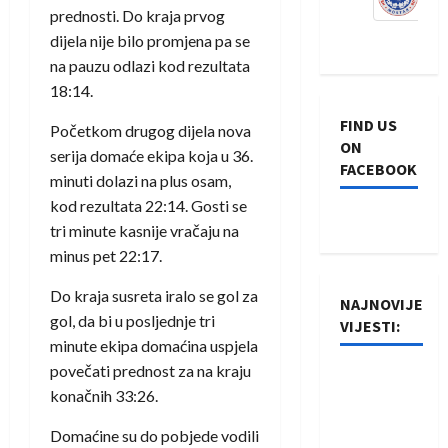
prednosti. Do kraja prvog
dijela nije bilo promjena pa se
na pauzu odlazi kod rezultata
18:14.
FIND US
Početkom drugog dijela nova
ON
serija domaće ekipa koja u 36.
FACEBOOK
minuti dolazi na plus osam,
kod rezultata 22:14. Gosti se
tri minute kasnije vračaju na
minus pet 22:17.
Do kraja susreta iralo se gol za
NAJNOVIJE
gol, da bi u posljednje tri
VIJESTI:
minute ekipa domaćina uspjela
povečati prednost za na kraju
Rukometaši
konačnih 33:26.
Izviđača
saznali
Domaćine su do pobjede vodili