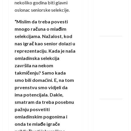
saznali
nekoliko godina biti glavni
protivnike
oslonac seniorske selekcije.
u grupi
“Mislim da treba povesti
Evropske
mnogo računa o mlađim
lige
selekcijama. Nažalost, kod
IHF ukinuo
nas igrač kao senior dolazi u
suspenziju:
reprezentaciju. Kada je naša
Rusija i
omladinska selekcija
Bjelorusija
završila na nekom
vraćaju se
takmičenju? Samo kada
u
smo bili domaćini. E, na tom
međunarodni
prvenstvu smo vidjeli da
rukomet
ima potencijala. Dakle,
smatram da treba posebnu
Kentin
pažnju posvetiti
Mahé
omladinskim pogonima i
novo
onda te mlađe igrače
pojačanje