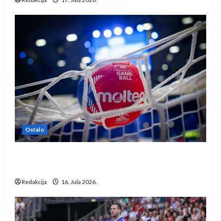
Ostalo
IHF ukinuo suspenziju: Rusija i Bjelorusija
vraćaju se u međunarodni rukomet
Redakcija
16. Jula 2026.