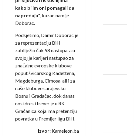
priključivati iskusnijima
Rhein-
kako bi im oni pomagali da
Neckar
napreduju”
, kazao nam je
Löwena
Doborac.
Dragan
Podsjetimo, Damir Doborac je
Marković
za reprezentaciju BiH
preuzeo
zabilježio čak 98 nastupa, a u
tuniški
svojoj je karijeri nastupao za
Club
značajne evropske klubove
Africain
poput švicarskog Kadettena,
Pobjeda
Magdeburga, Cimosa, ali i za
omladinske
naše klubove sarajevsku
reprezentacije
Bosnu i Gradačac, dok danas
BiH na
nosi dres i trener je u RK
otvaranju
Gračanica koja ima pretenziju
Evropskog
povratka u Premijer ligu BiH.
prvenstva
Izvor:
Kameleon.ba