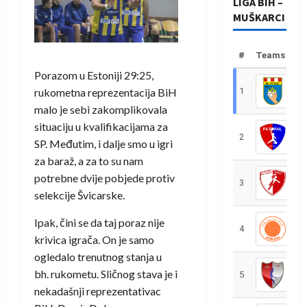
LIGA BIH –
MUŠKARCI
#
Teams
Porazom u Estoniji 29:25,
rukometna reprezentacija BiH
1
R
malo je sebi zakomplikovala
situaciju u kvalifikacijama za
2
R
SP. Međutim, i dalje smo u igri
za baraž, a za to su nam
potrebne dvije pobjede protiv
3
R
selekcije Švicarske.
Ipak, čini se da taj poraz nije
4
R
krivica igrača. On je samo
ogledalo trenutnog stanja u
bh. rukometu. Sličnog stava je i
5
R
nekadašnji reprezentativac