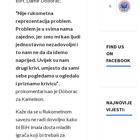
BiH, Damir Doborac.
6
S
“Nije rukometna
reprezentacija problem.
Problem je u svima nama
zajedno, jer smo mi kao ljudi
jednostavno nezadovoljni i
FIND US
to nam ne da da idemo
ON
naprijed. Uvijek su nam
FACEBOOK
drugi krivi, umjesto da sami
sebe pogledamo u ogledalo
i priznamo krivicu”
,
prokomentarisao je Doborac
za Kameleon.
NAJNOVIJE
VIJESTI:
Kaže da se u Rukometnom
savezu ne radi dovoljno kako
Rukometaši
bi BiH imala dosta mladih
Izviđača
igrača koji bi trebali za