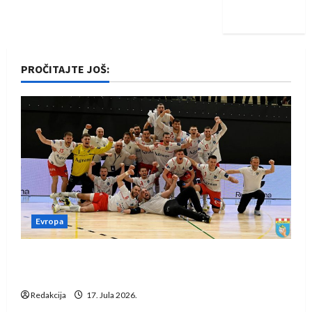
iskoraku
PROČITAJTE JOŠ:
Evropa
Rukometaši Izviđača saznali protivnike u grupi
Evropske lige
Redakcija
17. Jula 2026.