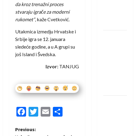
protivnike
da kroz trenažni proces
u grupi
stvaraju igrače za moderni
Evropske
rukomet”
, kaže Cvetković.
lige
Utakmica izmedju Hrvatske i
IHF ukinuo
Srbije igra se 12. januara
suspenziju:
sledeće godine, a u A grupi su
Rusija i
još Island i Švedska.
Bjelorusija
Izvor:
TANJUG
vraćaju se
u
međunarodni
rukomet
Kentin
Facebook
Twitter
Email
Share
Mahé
novo
pojačanje
P
Previous:
Rhein-