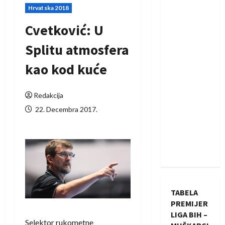
Hrvatska 2018
Cvetković: U
Splitu atmosfera
kao kod kuće
Redakcija
22. Decembra 2017.
TABELA
PREMIJER
LIGA BIH –
Selektor rukometne