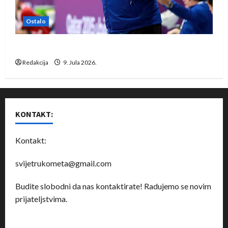
Ostalo
Dragan Marković preuzeo tuniški Club Africain
Redakcija
9. Jula 2026.
KONTAKT:
Kontakt:
svijetrukometa@gmail.com
Budite slobodni da nas kontaktirate! Radujemo se novim
prijateljstvima.