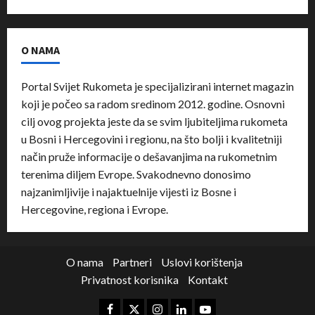
O NAMA
Portal Svijet Rukometa je specijalizirani internet magazin
koji je počeo sa radom sredinom 2012. godine. Osnovni
cilj ovog projekta jeste da se svim ljubiteljima rukometa
u Bosni i Hercegovini i regionu, na što bolji i kvalitetniji
način pruže informacije o dešavanjima na rukometnim
terenima diljem Evrope. Svakodnevno donosimo
najzanimljivije i najaktuelnije vijesti iz Bosne i
Hercegovine, regiona i Evrope.
O nama
Partneri
Uslovi korištenja
Privatnost korisnika
Kontakt