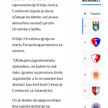
MUŠKARCI
reprezentacije Srbije Jovica
Cvetković izjavio je da ne
#
Teams
očekuje incidente, već pravu
atmosferu na meču protiv
1
R
Hrvatske u Splitu.
Srbija i Hrvatska igraju na
2
R
startu Evropskog prvenstva za
seniore.
3
R
“Očekujem jugoslovensku
atmosferu, ne kažem to tek
tako. Igramo na prostoru bivše
4
R
Jugoslavije, a tu se osećam kao
domaći, kao kod kuće”,
rekao je
Cvetković za Jutarnji list.
5
R
On je dodao da njegova ekipa
ima najviše ambicije na
6
S