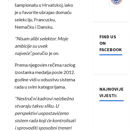
šampionatu u Hrvatskoj, iako
je u favorite ubrajao domaću
selekciju, Francusku,
Nemačku i Dansku.
FIND US
“Nisam alibi selektor. Moje
ON
ambicije su uvek
FACEBOOK
najveće”,
poručio je on.
Prema njegovim rečima razlog
izostanka medalja posle 2012.
godine vidi u odsustvu sistema
rada u svim kategorijama.
NAJNOVIJE
VIJESTI:
“Nestručni kadrovi neizbežno
stvaraju takvu sliku. U
Rukometaši
perspektivi uspostavićemo
Izviđača
sistem rada koji će kontrolisati
saznali
i sprovoditi sposobni treneri