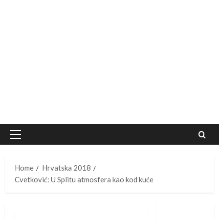
Primary
Menu
Home
Hrvatska 2018
Cvetković: U Splitu atmosfera kao kod kuće