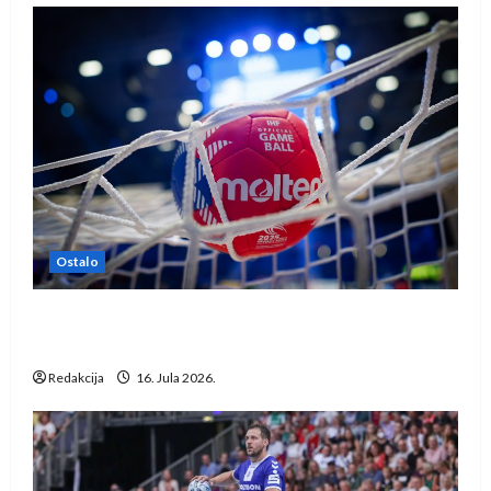
Ostalo
IHF ukinuo suspenziju: Rusija i Bjelorusija
vraćaju se u međunarodni rukomet
Redakcija
16. Jula 2026.