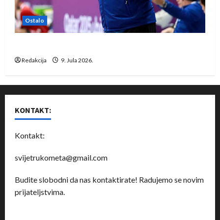
Ostalo
Dragan Marković preuzeo tuniški Club Africain
Redakcija
9. Jula 2026.
KONTAKT:
Kontakt:
svijetrukometa@gmail.com
Budite slobodni da nas kontaktirate! Radujemo se novim
prijateljstvima.