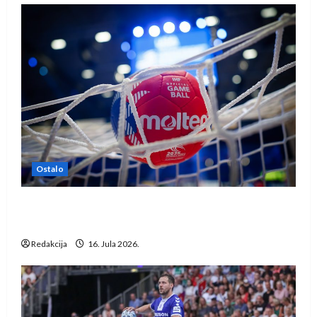
Ostalo
IHF ukinuo suspenziju: Rusija i Bjelorusija
vraćaju se u međunarodni rukomet
Redakcija
16. Jula 2026.