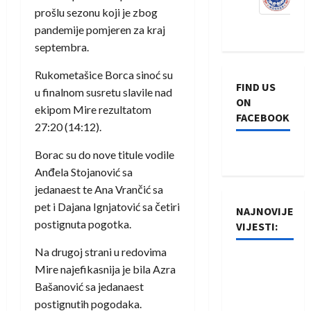
prošlu sezonu koji je zbog
pandemije pomjeren za kraj
septembra.
Rukometašice Borca sinoć su
FIND US
u finalnom susretu slavile nad
ON
ekipom Mire rezultatom
FACEBOOK
27:20 (14:12).
Borac su do nove titule vodile
Anđela Stojanović sa
jedanaest te Ana Vrančić sa
pet i Dajana Ignjatović sa četiri
NAJNOVIJE
postignuta pogotka.
VIJESTI:
Na drugoj strani u redovima
Rukometaši
Mire najefikasnija je bila Azra
Izviđača
Bašanović sa jedanaest
saznali
postignutih pogodaka.