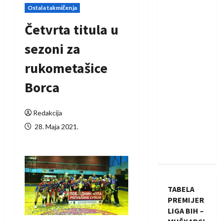
Ostala takmičenja
Četvrta titula u
sezoni za
rukometašice
Borca
Redakcija
28. Maja 2021.
TABELA
PREMIJER
LIGA BIH –