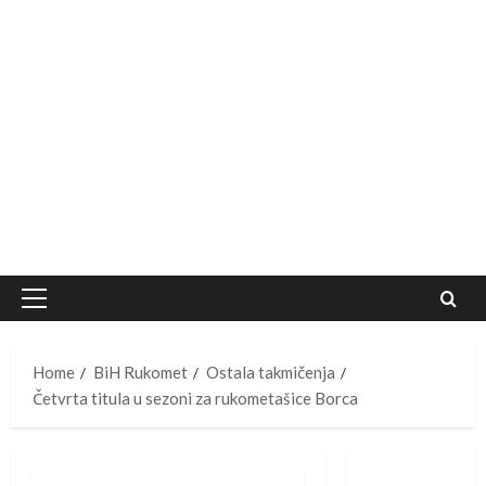
Primary
Menu
Home
BiH Rukomet
Ostala takmičenja
Četvrta titula u sezoni za rukometašice Borca