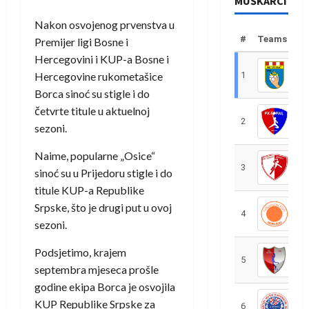
MUŠKARCI
Nakon osvojenog prvenstva u
#
Teams
Premijer ligi Bosne i
Hercegovini i KUP-a Bosne i
Hercegovine rukometašice
1
R
Borca sinoć su stigle i do
četvrte titule u aktuelnoj
2
R
sezoni.
Naime, popularne „Osice“
3
R
sinoć su u Prijedoru stigle i do
titule KUP-a Republike
Srpske, što je drugi put u ovoj
4
R
sezoni.
Podsjetimo, krajem
5
R
septembra mjeseca prošle
godine ekipa Borca je osvojila
KUP Republike Srpske za
6
S