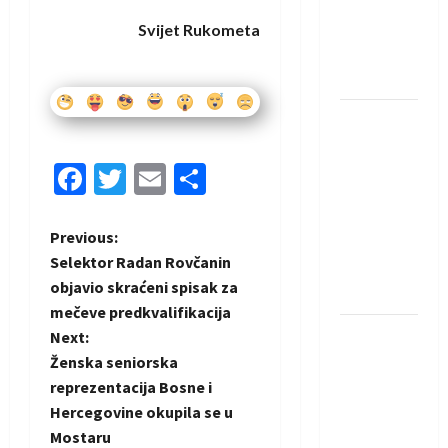
protivnike
u grupi
Svijet Rukometa
Evropske
lige
IHF ukinuo
suspenziju:
Facebook
Twitter
Email
Share
Rusija i
Bjelorusija
vraćaju se
P
Previous:
u
Selektor Radan Rovčanin
međunarodni
o
objavio skraćeni spisak za
rukomet
mečeve predkvalifikacija
s
Kentin
Next:
Mahé
t
Ženska seniorska
novo
reprezentacija Bosne i
n
pojačanje
Hercegovine okupila se u
Rhein-
Mostaru