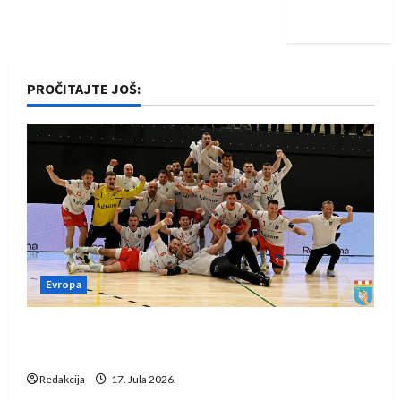
iskoraku
PROČITAJTE JOŠ:
Evropa
Rukometaši Izviđača saznali protivnike u grupi
Evropske lige
Redakcija
17. Jula 2026.