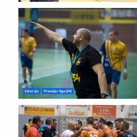
Intervju
Premijer liga (M)