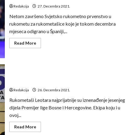
mene,
Redakcija
27. Decembra 2021.
ali
za
Netom završeno Svjetsko rukometno prvenstvo u
ničim
ne
rukometu za rukometašice koje je tokom decembra
žalim.
No,
mjeseca odigrano u Španiji,...
nakon
jednog
mi
Read
Read More
je
more
bilo
about
teško
Dino
mjesecima.
Konjičanin:
To
Fizička
mi
i
je
mentalna
najgori
sprema
trenutak’
su
Darko Tavrić: Od igrača tražim da daju svoj maksimum
ključni
faktori
Redakcija
26. Decembra 2021.
kvalitetnog
suđenja
Rukometaši Leotara najprijatnije su iznenađenje jesenjeg
dijela Premijer lige Bosne i Hercegovine. Ekipa koju i u
ovoj...
Read
Read More
more
about