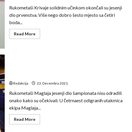
državi
Rukometaši Krivaje solidnim učinkom okončali su jesenji
dio prvenstva. Više nego dobro šesto mjesto sa četiri
boda...
Read
Read More
more
about
Enes
Avdić:
Žalimo
za
prosutim
bodovima
Ermin Bajrić: Iza nas je veoma teška i turbulentna
ali
sve
polusezona
u
svemu
Redakcija
23. Decembra 2021.
zadovoljni
smo
Rukometaši Maglaja jesenji dio šampionata nisu odradili
onako kako su očekivali. U četrnaest odigranih utakmica
ekipa Maglaja...
Read
Read More
more
about
Ermin