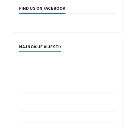
FIND US ON FACEBOOK
NAJNOVIJE VIJESTI:
Rukometaši Izviđača saznali protivnike u grupi
Evropske lige
IHF ukinuo suspenziju: Rusija i Bjelorusija
vraćaju se u međunarodni rukomet
Kentin Mahé novo pojačanje Rhein-Neckar
Löwena
Dragan Marković preuzeo tuniški Club Africain