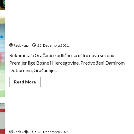
Darko
Tavrić:
Od
igrača
tražim
da
daju
Damir Doborac: Gračanica je jedan od najbolje
svoj
organizovanih klubova u državi
maksimum
Redakcija
25. Decembra 2021.
Rukometaši Gračanice odlično su ušli u novu sezonu
Premijer lige Bosne i Hercegovine. Predvođeni Damirom
Doborcem, Gračanlije...
Read
Read More
more
about
Damir
Doborac:
Gračanica
je
jedan
od
Enes Avdić: Žalimo za prosutim bodovima ali sve u
najbolje
organizovanih
svemu zadovoljni smo
klubova
u
Redakcija
23. Decembra 2021.