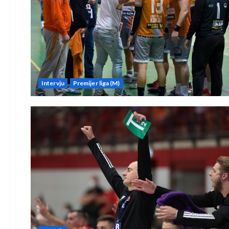
Intervju
Premijer liga (M)