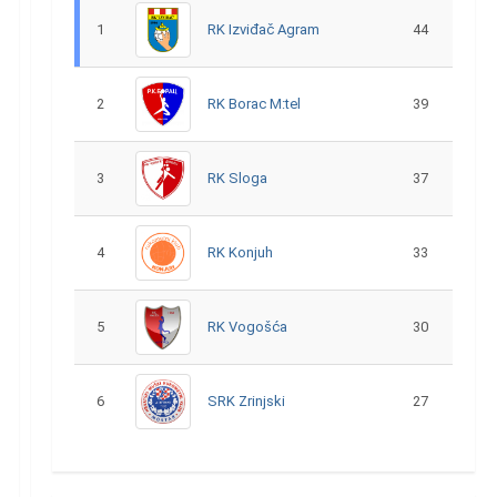
1
RK Izviđač Agram
44
2
RK Borac M:tel
39
3
RK Sloga
37
4
RK Konjuh
33
5
RK Vogošća
30
6
SRK Zrinjski
27