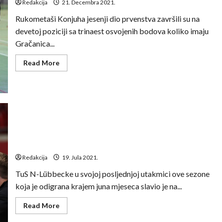
Redakcija
21. Decembra 2021.
Rukometaši Konjuha jesenji dio prvenstva završili su na
devetoj poziciji sa trinaest osvojenih bodova koliko imaju
Gračanica...
Read
Read More
more
about
Davor
Kadić:
Vjerujem
da
ćemo
u
proljetnom
dijelu
Emir Kurtagić: Rukomet je mnogo napredovao u
popraviti
fizičko-psiloškom dijelu ali ne i u taktičkom
naš
plasman
Redakcija
19. Jula 2021.
TuS N-Lübbecke u svojoj posljednjoj utakmici ove sezone
koja je odigrana krajem juna mjeseca slavio je na...
Read
Read More
more
about