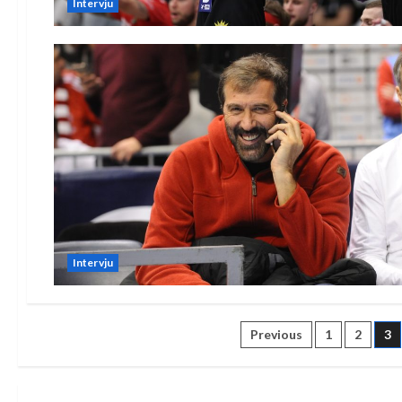
Intervju
Intervju
Posts
Previous
1
2
3
pagination