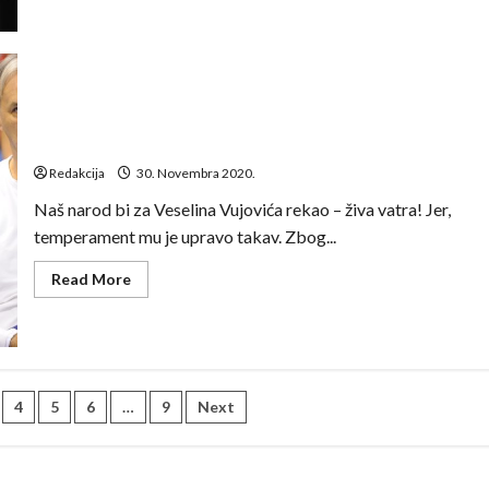
Emir
Kurtagić:
Rukomet
je
mnogo
napredovao
u
fizičko-
Veselin Vujović: Za uspjeh su potrebne tri stvari – novac,
psiloškom
lova, pare!
dijelu
ali
Redakcija
30. Novembra 2020.
ne
i
u
Naš narod bi za Veselina Vujovića rekao – živa vatra! Jer,
taktičkom
temperament mu je upravo takav. Zbog...
Read
Read More
more
about
Veselin
Vujović:
Za
uspjeh
su
potrebne
4
5
6
…
9
Next
tri
stvari
–
novac,
lova,