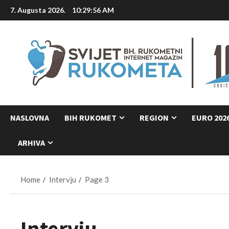
Skip
7. Augusta 2026.
10:29:57 AM
to
content
NASLOVNA
BIH RUKOMET
REGION
EURO 202
ARHIVA
Home
Intervju
Page 3
Intervju