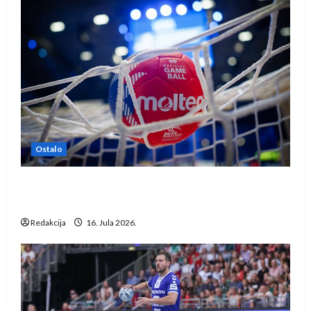
Ostalo
IHF ukinuo suspenziju: Rusija i Bjelorusija
vraćaju se u međunarodni rukomet
Redakcija
16. Jula 2026.