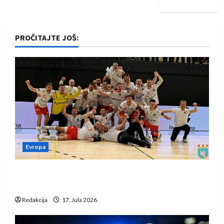
PROČITAJTE JOŠ:
Evropa
Rukometaši Izviđača saznali protivnike u grupi
Evropske lige
Redakcija
17. Jula 2026.