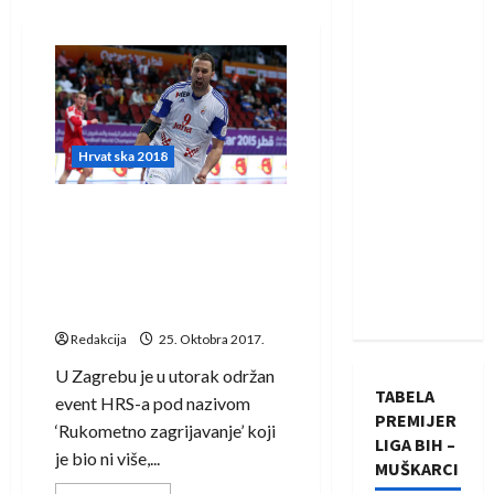
Hrvatska 2018
Igor Vori: ‘Nema govora o
osveti Slovencima i vraćanju
za bolni poraz, a za Duvnjaka
je najbitnije da ga se ne
forsira s povratkom’
Redakcija
25. Oktobra 2017.
U Zagrebu je u utorak održan
TABELA
event HRS-a pod nazivom
PREMIJER
‘Rukometno zagrijavanje’ koji
LIGA BIH –
je bio ni više,...
MUŠKARCI