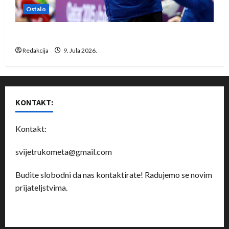
Ostalo
Dragan Marković preuzeo tuniški Club Africain
Redakcija
9. Jula 2026.
KONTAKT:
Kontakt:
svijetrukometa@gmail.com
Budite slobodni da nas kontaktirate! Radujemo se novim
prijateljstvima.