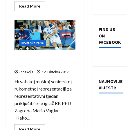
Read
Read More
more
about
O
njemu
ovisi
FIND US
uspjeh
na
ON
Euru
FACEBOOK
u
Hrvatska 2018
Hrvatskoj,
a
on
Červar naknadno pozvao
već
šest
Marija Vuglača
mjeseci
ne
Redakcija
12. Oktobra 2017.
igra
i
NAJNOVIJE
Hrvatskoj muškoj seniorskoj
pitanje
je
VIJESTI:
rukometnoj reprezentaciji za
kada
će!
reprezentativni tjedan
Rukometaši
priključit će se igrač RK PPD
Izviđača
Zagreba Mario Vuglač.
saznali
”Kako...
protivnike
Read
Read More