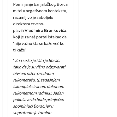
Pominjanje banjalučkog Borca
m:tel u negativnom kontekstu,
razumljivo je zaboljelo
direktora crveno-
plavih
Vladimira Brankovića
,
koji je za naš portal istakao da
“nije važno šta se kaže već ko
ti kaže”.
“
Zna se ko je i šta je Borac,
tako da je suvišno odgovarati
bivšem nižerazrednom
rukometašu, tj. sadašnjem
iskompleksiranom dokonom
rukometnom radniku. Jadan,
pokušava da bude primjećen
spominjući Borac, jer u
suprotnom je totalno