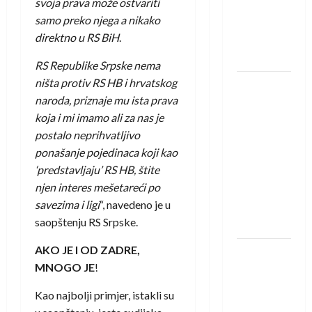
svoja prava može ostvariti
Amar Herić
samo preko njega a nikako
novi je
direktno u RS BiH
.
rukometaš
Krivaje
RS Republike Srpske nema
ništa protiv RS HB i hrvatskog
RK Izviđač
naroda, priznaje mu ista prava
Agram
koja i mi imamo ali za nas je
izborio
postalo neprihvatljivo
nastup u
ponašanje pojedinaca koji kao
EHF
‘predstavljaju’ RS HB, štite
European
njen interes mešetareći po
League za
savezima i ligi
“, navedeno je u
sezonu
saopštenju RS Srpske.
2026./2027.
AKO JE I OD ZADRE,
Horvat
MNOGO JE
!
trener
obnovljenog
Kao najbolji primjer, istakli su
Zagreba: