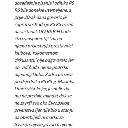
dosadašnja pisanja i odluke RS
RS bile donekle utemeljene, a
prije 20-ak dana govorio je
suprotno. Kada je RS RS tražio
da sastanak UO RS BiH bude
što transparentiji i da na
njemu prisustvuju prestavnici
klubova, ‘rukometnom
cirkusantu’ nije odgovaralo jer
on, vidi čuda, nema podršku
nijednog kluba. Zadro proziva
predsjednika RS RS, g. Marinka
Umičevića, kojeg je molio da
mu ne predaje mandat dok se
ne završi sve oko Evropskog
prvenstva (jer nije bio u stanju
da obezbijedi ni marku za
Savez), najviše govori o njemu