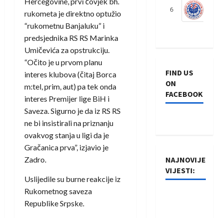
Hercegovine, prvi čovjek bh.
6
S
rukometa je direktno optužio
“rukometnu Banjaluku” i
predsjednika RS RS Marinka
Umičevića za opstrukciju.
“Očito je u prvom planu
FIND US
interes klubova (čitaj Borca
ON
m:tel, prim, aut) pa tek onda
FACEBOOK
interes Premijer lige BiH i
Saveza. Sigurno je da iz RS RS
ne bi insistirali na priznanju
ovakvog stanja u ligi da je
Gračanica prva”, izjavio je
Zadro.
NAJNOVIJE
VIJESTI:
Uslijedile su burne reakcije iz
Rukometnog saveza
Rukometaši
Republike Srpske.
Izviđača