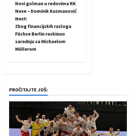
Novi golman u redovima RK
o
Nexe – Dominik Kuzmanović
Next:
s
Zbog financijskih razloga
t
Füchse Berlin raskinuo
saradnju sa Michaelom
n
Müllerom
a
v
i
PROČITAJTE JOŠ:
g
a
t