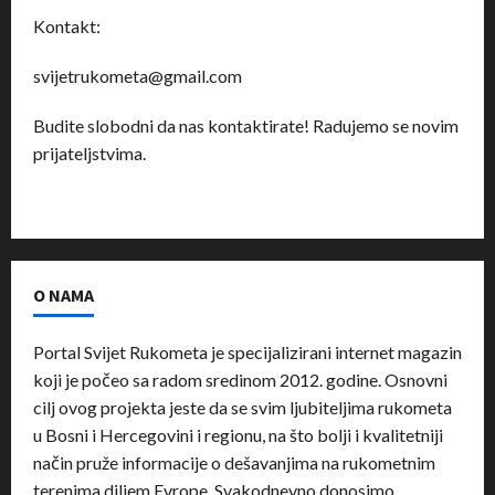
Kontakt:
svijetrukometa@gmail.com
Budite slobodni da nas kontaktirate! Radujemo se novim
prijateljstvima.
O NAMA
Portal Svijet Rukometa je specijalizirani internet magazin
koji je počeo sa radom sredinom 2012. godine. Osnovni
cilj ovog projekta jeste da se svim ljubiteljima rukometa
u Bosni i Hercegovini i regionu, na što bolji i kvalitetniji
način pruže informacije o dešavanjima na rukometnim
terenima diljem Evrope. Svakodnevno donosimo