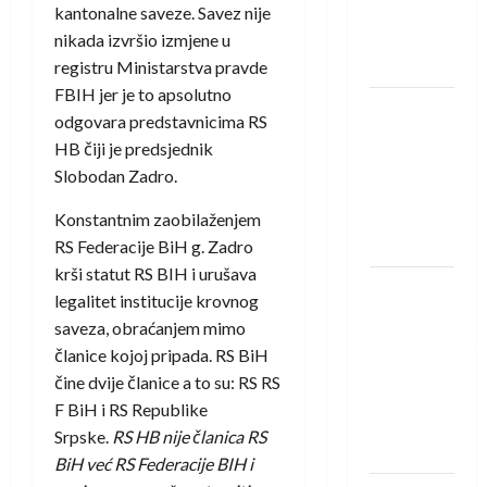
Rhein-
kantonalne saveze. Savez nije
Neckar
nikada izvršio izmjene u
Löwena
registru Ministarstva pravde
FBIH jer je to apsolutno
Dragan
odgovara predstavnicima RS
Marković
HB čiji je predsjednik
preuzeo
Slobodan Zadro.
tuniški
Club
Konstantnim zaobilaženjem
Africain
RS Federacije BiH g. Zadro
krši statut RS BIH i urušava
Pobjeda
legalitet institucije krovnog
omladinske
saveza, obraćanjem mimo
reprezentacije
članice kojoj pripada. RS BiH
BiH na
čine dvije članice a to su: RS RS
otvaranju
F BiH i RS Republike
Evropskog
Srpske.
RS HB nije članica RS
prvenstva
BiH već RS Federacije BIH i