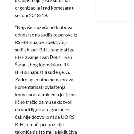
u saopštenju, jeste sudijska
Nadam se
organizacija i rad komesara u
iskoraku
sezoni 2018/19.
“Najviše izuzeća od klubova
odnosi se na sudijske parove iz
RS HB a najperspektivniji
sudijski par BiH, kandidati za
EHF zvanje, Ivan Đolić i Ivan
Šarac zbog lopovluka u RS
BiH su napustili suđenje. G.
Zadro apsolutno nema prava
komentarisati ovlaštenja
komesara takmičenja jer je on
lično tražio da mu se dozvoli
da vodi ligu kako god hoće,
čak nije dozvolio ni da UO RS
BIH, tumači propozicije
takmičenja što mu je isključiva