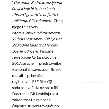
saznali
“
Gospodin Zadro je posljednji
protivnike
čovjek koji bi trebao imati
u grupi
obraza i govoriti o bojkotu i
Evropske
uništenju BiH rukometa
. Zbog
lige
njega i njegovih
istomišljenika,
svi rukometni
IHF ukinuo
klubovi i rukomet u BiH je već
suspenziju:
22 godine talac tzv. Herceg-
Rusija i
Bosne, odnosno blokade
Bjelorusija
registracije RS BiH.
Godine
vraćaju se
2017. su ucjenili predstavnike
u
kantonalnih saveza, oni ih nisu
međunarodni
morali ni prihvatiti i
rukomet
registrovali RSF BIH čiji su
Kentin
sada osnivači. Kroz rad u RS
Mahé
Federacije BIH zaklinju se u
novo
zakonitost i legalnost a
pojačanje
činjenice su poražavajuće po