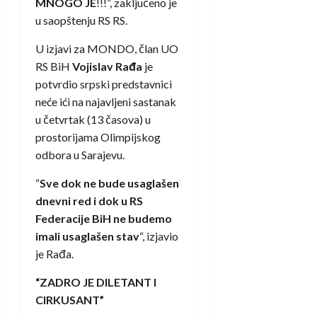
MNOGO JE
!!!”, zaključeno je
u saopštenju RS RS.
U izjavi za MONDO, član UO
RS BiH
Vojislav Rađa
je
potvrdio srpski predstavnici
neće ići na najavljeni sastanak
u četvrtak (13 časova) u
prostorijama Olimpijskog
odbora u Sarajevu.
“
Sve dok ne bude usaglašen
dnevni red i dok u RS
Federacije BiH ne budemo
imali usaglašen stav
“, izjavio
je Rađa.
“ZADRO JE DILETANT I
CIRKUSANT”