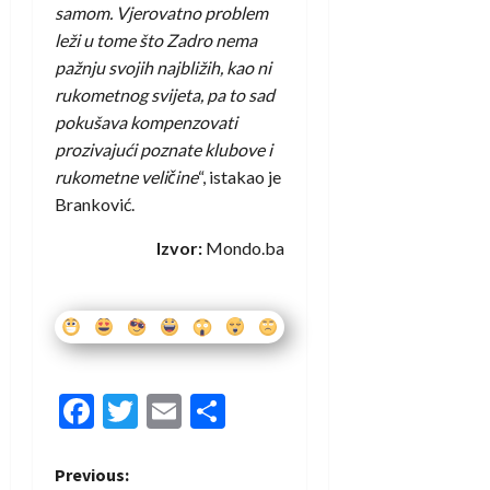
samom. Vjerovatno problem
leži u tome što Zadro nema
pažnju svojih najbližih, kao ni
rukometnog svijeta, pa to sad
pokušava kompenzovati
prozivajući poznate klubove i
rukometne veličine
“, istakao je
Branković.
Izvor:
Mondo.ba
Facebook
Twitter
Email
Share
P
Previous: