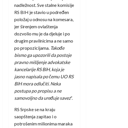
nadležnost. Sve stalne komisije
RS BIH je stavio u podređen
položaj u odnosu na komesara,
jer širenjem ovlaštenja
dozvolio mu je da djeluje i po
drugim pravilnicima a ne samo
po propozicijama.
Takođe
bismo ga upozorili da postoje
pravno mišljenje advokatske
kancelarije RS BiH, koja je
jasno napisala po čemu UO RS
BiH mora odlučiti. Neka
postupa po propisu a ne
samovoljno da uređuje savez
“.
RS Srpske se na kraju
saopštenja zapitao i o
potrošenim milionima maraka