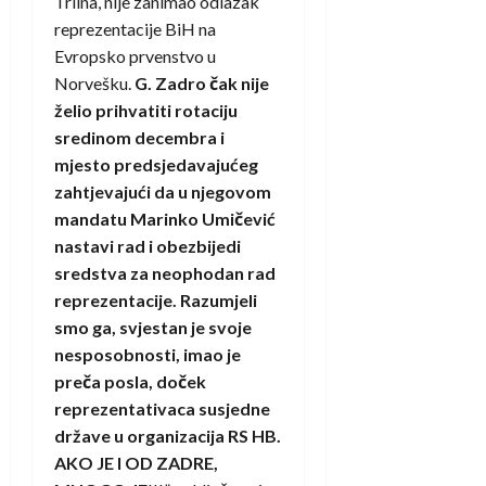
Trlina, nije zanimao odlazak
reprezentacije BiH na
Evropsko prvenstvo u
Norvešku.
G. Zadro čak nije
želio prihvatiti rotaciju
sredinom decembra i
mjesto predsjedavajućeg
zahtjevajući da u njegovom
mandatu Marinko Umičević
nastavi rad i obezbijedi
sredstva za neophodan rad
reprezentacije. Razumjeli
smo ga, svjestan je svoje
nesposobnosti, imao je
preča posla, doček
reprezentativaca susjedne
države u organizacija RS HB.
AKO JE I OD ZADRE,