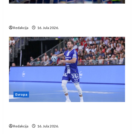
IHF ukinuo suspenziju: Rusija i Bjelorusija
vraćaju se u međunarodni rukomet
Redakcija
16. Jula 2026.
Evropa
Kentin Mahé novo pojačanje Rhein-Neckar
Löwena
Redakcija
16. Jula 2026.