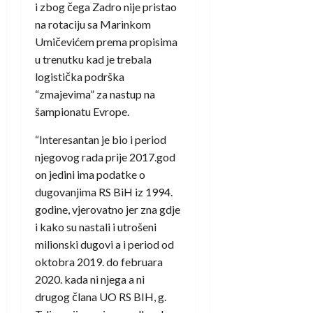
i zbog čega Zadro nije pristao
na rotaciju sa Marinkom
Umičevićem prema propisima
u trenutku kad je trebala
logistička podrška
“zmajevima” za nastup na
šampionatu Evrope.
“Interesantan je bio i period
njegovog rada prije 2017.god
on jedini ima podatke o
dugovanjima RS BiH iz 1994.
godine, vjerovatno jer zna gdje
i kako su nastali i utrošeni
milionski dugovi a i period od
oktobra 2019. do februara
2020. kada ni njega a ni
drugog člana UO RS BIH, g.