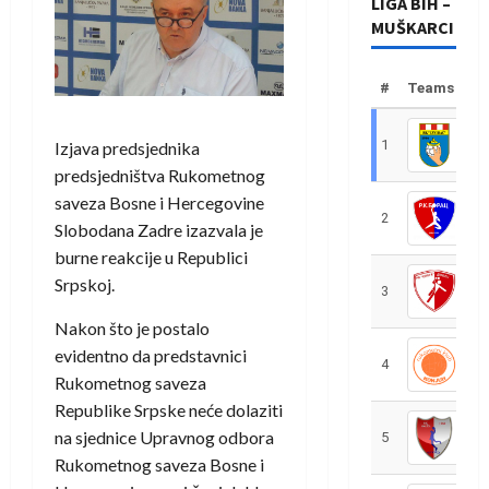
LIGA BIH –
MUŠKARCI
#
Teams
1
R
Izjava predsjednika
predsjedništva Rukometnog
saveza Bosne i Hercegovine
2
R
Slobodana Zadre izazvala je
burne reakcije u Republici
Srpskoj.
3
R
Nakon što je postalo
evidentno da predstavnici
4
R
Rukometnog saveza
Republike Srpske neće dolaziti
na sjednice Upravnog odbora
5
R
Rukometnog saveza Bosne i