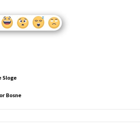
e Sloge
por Bosne