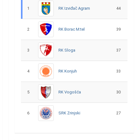
1
RK Izviđač Agram
44
2
RK Borac M:tel
39
3
RK Sloga
37
4
RK Konjuh
33
5
RK Vogošća
30
6
SRK Zrinjski
27