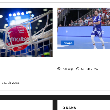
Evropa
Kentin Mahé novo pojačanj
Neckar Löwena
suspenziju: Rusija i
a vraćaju se u međunarodni
Redakcija
16. Jula 2026.
16. Jula 2026.
O NAMA