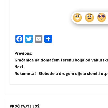
Facebook
Twitter
Email
Share
P
Previous:
Gračanica na domaćem terenu bolja od vakufsk
o
Next:
s
Rukometaši Slobode u drugom dijelu slomili ot
t
n
a
PROČITAJTE JOŠ: