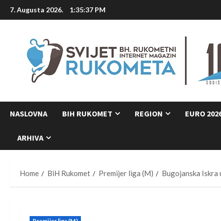
Skip
7. Augusta 2026.
1:35:38 PM
to
content
NASLOVNA
BIH RUKOMET
REGION
EURO 202
ARHIVA
Home
BiH Rukomet
Premijer liga (M)
Bugojanska Iskra 
Premijer liga (M)