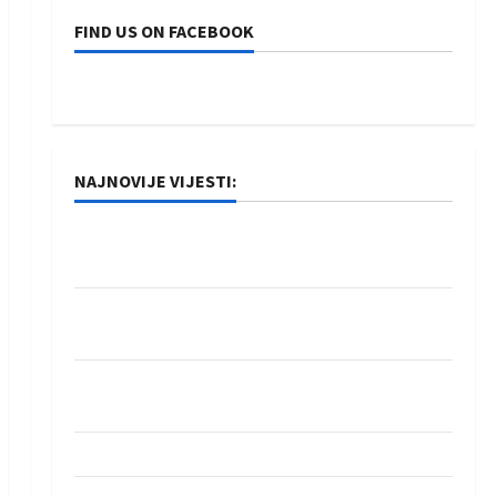
FIND US ON FACEBOOK
NAJNOVIJE VIJESTI:
Rukometaši Izviđača saznali protivnike u grupi
Evropske lige
IHF ukinuo suspenziju: Rusija i Bjelorusija
vraćaju se u međunarodni rukomet
Kentin Mahé novo pojačanje Rhein-Neckar
Löwena
Dragan Marković preuzeo tuniški Club Africain