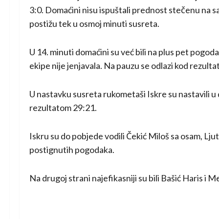
3:0. Domaćini nisu ispuštali prednost stečenu na 
postižu tek u osmoj minuti susreta.
U 14. minuti domaćini su već bili na plus pet pogo
ekipe nije jenjavala. Na pauzu se odlazi kod rezulta
U nastavku susreta rukometaši Iskre su nastavili u 
rezultatom 29:21.
Iskru su do pobjede vodili Čekić Miloš sa osam, Lj
postignutih pogodaka.
Na drugoj strani najefikasniji su bili Bašić Haris i 