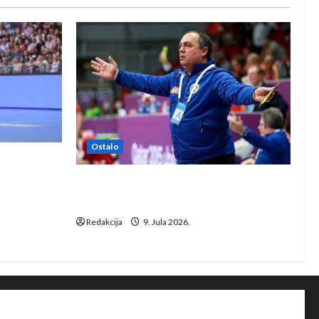
Ostalo
e Rhein-
Dragan Marković preuzeo tuniški
Club Africain
Redakcija
9. Jula 2026.