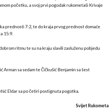
samom početku, a svoj prvi pogodak rukometaši Krivaje
daka prednosti 7:2, te do kraja prvog prednost domaće
ta 15:9.
dobrom ritmu te su na kraju slavili zasluženu pobjedu
utić Arman sa sedam te Čičkušić Benjamin sa šest
Mehić Eldar sa po četiri postignuta pogotka.
Svijet Rukometa