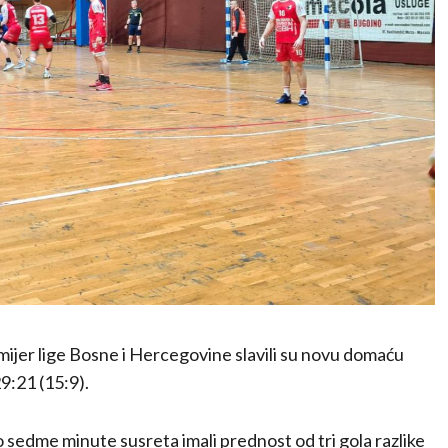
mijer lige Bosne i Hercegovine slavili su novu domaću
9:21 (15:9).
o sedme minute susreta imali prednost od tri gola razlike