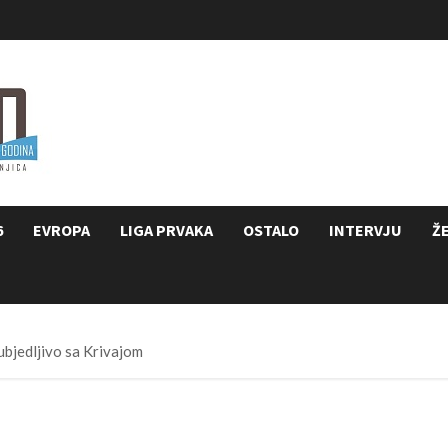
6
EVROPA
LIGA PRVAKA
OSTALO
INTERVJU
Ž
ubjedljivo sa Krivajom