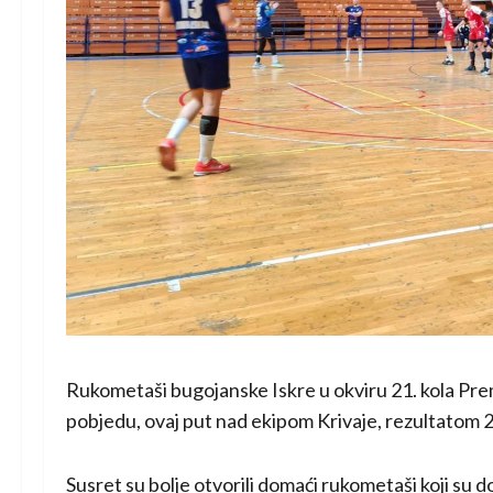
Rukometaši bugojanske Iskre u okviru 21. kola Pre
pobjedu, ovaj put nad ekipom Krivaje, rezultatom 2
Susret su bolje otvorili domaći rukometaši koji su d