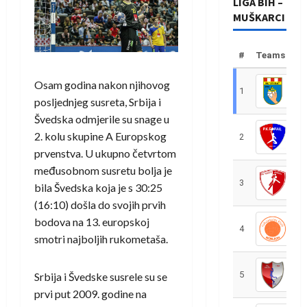
LIGA BIH –
MUŠKARCI
#
Teams
Osam godina nakon njihovog
1
R
posljednjeg susreta, Srbija i
Švedska odmjerile su snage u
2. kolu skupine A Europskog
2
R
prvenstva. U ukupno četvrtom
međusobnom susretu bolja je
3
R
bila Švedska koja je s 30:25
(16:10) došla do svojih prvih
bodova na 13. europskoj
4
R
smotri najboljih rukometaša.
5
R
Srbija i Švedske susrele su se
prvi put 2009. godine na