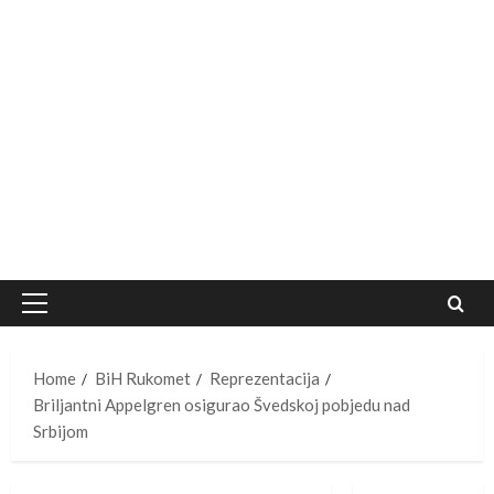
Primary
Menu
Home
BiH Rukomet
Reprezentacija
Briljantni Appelgren osigurao Švedskoj pobjedu nad
Srbijom