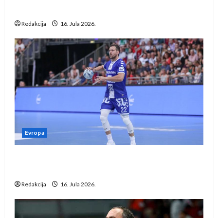
vraćaju se u međunarodni rukomet
Redakcija
16. Jula 2026.
Evropa
Kentin Mahé novo pojačanje Rhein-Neckar
Löwena
Redakcija
16. Jula 2026.