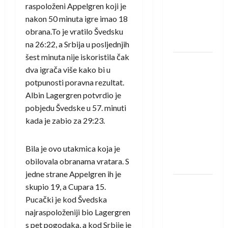
Amar Herić
raspoloženi Appelgren koji je
novi je
nakon 50 minuta igre imao 18
rukometaš
obrana.To je vratilo Švedsku
Krivaje
na 26:22, a Srbija u posljednjih
šest minuta nije iskoristila čak
RK Izviđač
dva igrača više kako bi u
Agram
potpunosti poravna rezultat.
izborio
Albin Lagergren potvrdio je
nastup u
pobjedu Švedske u 57. minuti
EHF
kada je zabio za 29:23.
European
League za
Bila je ovo utakmica koja je
sezonu
obilovala obranama vratara. S
2026./2027.
jedne strane Appelgren ih je
Horvat
skupio 19, a Cupara 15.
trener
Pucački je kod Švedska
obnovljenog
najraspoloženiji bio Lagergren
Zagreba:
s pet pogodaka, a kod Srbije je