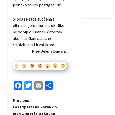
Nadam se
jednako toliko postigao Ilić.
iskoraku
Srbija se sada suočena s
eliminacijom s turnira ukoliko
ne pobijedi Island u četvrtak
ako Islanđani danas ne
remiziraju s Hrvatskom.
Piše:
Jelena Bagarić
Facebook
Twitter
Email
Share
P
Previous:
Les Experts na korak do
o
prvog mjesta u skupini