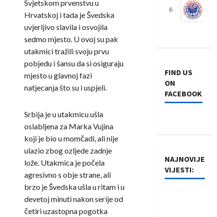
Svjetskom prvenstvu u
6
S
Hrvatskoj i tada je Švedska
uvjerljivo slavila i osvojila
sedmo mjesto. U ovoj su pak
utakmici tražili svoju prvu
pobjedu i šansu da si osiguraju
FIND US
mjesto u glavnoj fazi
ON
natjecanja što su i uspjeli.
FACEBOOK
Srbija je u utakmicu ušla
oslabljena za Marka Vujina
koji je bio u momčadi, ali nije
ulazio zbog ozljede zadnje
NAJNOVIJE
lože. Utakmica je počela
VIJESTI:
agresivno s obje strane, ali
brzo je Švedska ušla u ritam i u
Rukometaši
devetoj minuti nakon serije od
Izviđača
četiri uzastopna pogotka