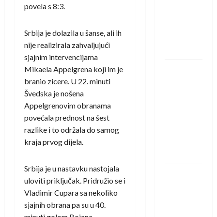
saznali
povela s 8:3.
protivnike
u grupi
Srbija je dolazila u šanse, ali ih
Evropske
nije realizirala zahvaljujući
lige
sjajnim intervencijama
Mikaela Appelgrena koji im je
IHF ukinuo
branio zicere. U 22. minuti
suspenziju:
Švedska je nošena
Rusija i
Appelgrenovim obranama
Bjelorusija
povećala prednost na šest
vraćaju se
razlike i to održala do samog
u
kraja prvog dijela.
međunarodni
rukomet
Srbija je u nastavku nastojala
Kentin
uloviti priključak. Pridružio se i
Mahé
Vladimir Cupara sa nekoliko
novo
sjajnih obrana pa su u 40.
pojačanje
minuti golom Bojana