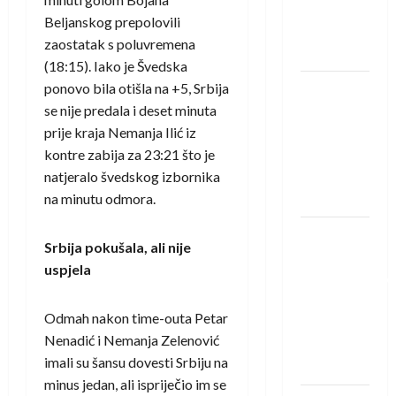
Rhein-
Beljanskog prepolovili
Neckar
zaostatak s poluvremena
Löwena
(18:15). Iako je Švedska
ponovo bila otišla na +5, Srbija
Dragan
se nije predala i deset minuta
Marković
prije kraja Nemanja Ilić iz
preuzeo
kontre zabija za 23:21 što je
tuniški
natjeralo švedskog izbornika
Club
na minutu odmora.
Africain
Pobjeda
Srbija pokušala, ali nije
omladinske
uspjela
reprezentacije
BiH na
Odmah nakon time-outa Petar
otvaranju
Nenadić i Nemanja Zelenović
Evropskog
imali su šansu dovesti Srbiju na
prvenstva
minus jedan, ali ispriječio im se