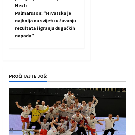
Next:
s
Palmarsson: “Hrvatska je
t
najbolja na svijetu u čuvanju
rezultata i igranju dugačkih
n
napada”
a
v
i
PROČITAJTE JOŠ:
g
a
t
i