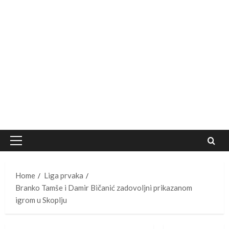
Primary
Menu
Home
Liga prvaka
Branko Tamše i Damir Bičanić zadovoljni prikazanom
igrom u Skoplju