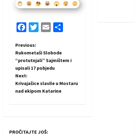
Nadam se
iskoraku
Facebook
Twitter
Email
Share
P
Previous:
Rukometaši Slobode
o
“protutnjali” Sajmištem i
upisali 17 pobjedu
s
Next:
t
Krivajašice slavile u Mostaru
nad ekipom Katarine
n
a
v
PROČITAJTE JOŠ: