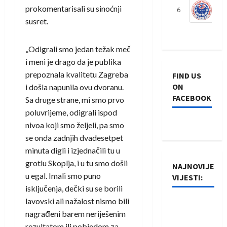
prokomentarisali su sinoćnji
6
S
susret.
„Odigrali smo jedan težak meč
i meni je drago da je publika
prepoznala kvalitetu Zagreba
FIND US
ON
i došla napunila ovu dvoranu.
FACEBOOK
Sa druge strane, mi smo prvo
poluvrijeme, odigrali ispod
nivoa koji smo željeli, pa smo
se onda zadnjih dvadesetpet
minuta digli i izjednačili tu u
grotlu Skoplja, i u tu smo došli
NAJNOVIJE
u egal. Imali smo puno
VIJESTI:
isključenja, dečki su se borili
lavovski ali nažalost nismo bili
Rukometaši
nagrađeni barem neriješenim
Izviđača
rezultatom ili pobjedom za