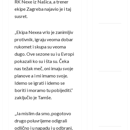
RK Nexe iz Našica, a trener
Rhein-
ekipe Zagreba najavio je i taj
Neckar
susret.
Löwena
Dragan
„Ekipa Nexea vrlo je zanimljiv
Marković
protivnik, igraju veoma dobar
preuzeo
rukomet i skupa su veoma
tuniški
dugo. Ove sezone su i u Evropi
Club
pokazali ko su i šta su. Čeka
Africain
nas težak meč, oni imaju svoje
planove a i mi imamo svoje.
Pobjeda
Idemo se igrati i idemo se
omladinske
boriti i moramo tu pobijediti.“
reprezentacije
zaključio je Tamše.
BiH na
otvaranju
Evropskog
„Ja mislim da smo, pogotovo
prvenstva
drugo poluvrijeme odigrali
odlično i u napadu i u odbrani,