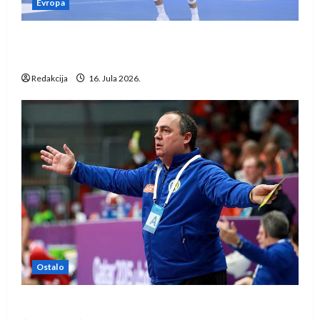
Evropa
Kentin Mahé novo pojačanje Rhein-Neckar
Löwena
Redakcija
16. Jula 2026.
Ostalo
Dragan Marković preuzeo tuniški Club Africain