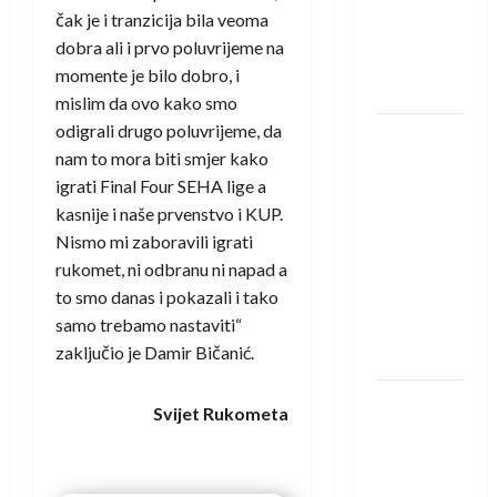
Amar Herić
čak je i tranzicija bila veoma
novi je
dobra ali i prvo poluvrijeme na
rukometaš
momente je bilo dobro, i
Krivaje
mislim da ovo kako smo
odigrali drugo poluvrijeme, da
RK Izviđač
nam to mora biti smjer kako
Agram
igrati Final Four SEHA lige a
izborio
kasnije i naše prvenstvo i KUP.
nastup u
Nismo mi zaboravili igrati
EHF
rukomet, ni odbranu ni napad a
European
to smo danas i pokazali i tako
League za
samo trebamo nastaviti“
sezonu
zaključio je Damir Bičanić.
2026./2027.
Horvat
Svijet Rukometa
trener
obnovljenog
Zagreba: