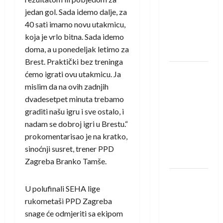
saznali
jedan gol. Sada idemo dalje, za
protivnike
40 sati imamo novu utakmicu,
u grupi
koja je vrlo bitna. Sada idemo
Evropske
doma, a u ponedeljak letimo za
lige
Brest. Praktički bez treninga
IHF ukinuo
ćemo igrati ovu utakmicu. Ja
suspenziju:
mislim da na ovih zadnjih
Rusija i
dvadesetpet minuta trebamo
Bjelorusija
graditi našu igru i sve ostalo, i
vraćaju se
nadam se dobroj igri u Brestu.“
u
prokomentarisao je na kratko,
međunarodni
sinoćnji susret, trener PPD
rukomet
Zagreba Branko Tamše.
Kentin
U polufinali SEHA lige
Mahé
rukometaši PPD Zagreba
novo
snage će odmjeriti sa ekipom
pojačanje