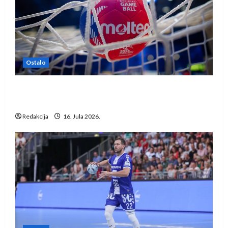
Ostalo
IHF ukinuo suspenziju: Rusija i Bjelorusija
vraćaju se u međunarodni rukomet
Redakcija
16. Jula 2026.