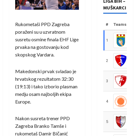
LIGA BIH –
MUŠKARCI
Rukometaši PPD Zagreba
#
Teams
poraženi su u uzvratnom
susretu osmine finala EHF Lige
1
R
prvaka na gostovanju kod
skopskog Vardara.
2
R
Makedonski prvak svladao je
hrvatskog rezultatom 32:30
3
R
(19:13) i tako izborio plasman
medju osam najboljih ekipa
Europe.
4
R
Nakon susreta trener PPD
5
R
Zagreba Branko Tamše i
rukometaš Damir Bičanić