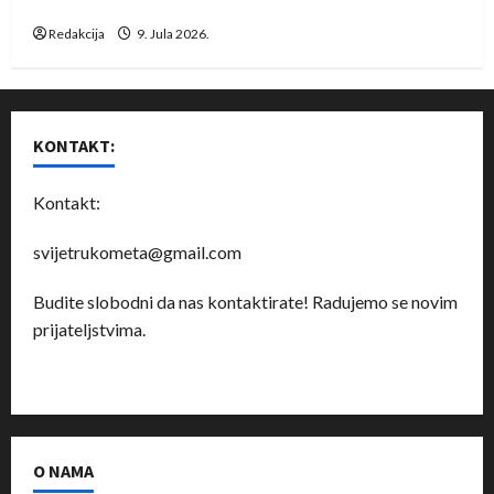
Dragan Marković preuzeo tuniški Club Africain
Redakcija
9. Jula 2026.
KONTAKT:
Kontakt:
svijetrukometa@gmail.com
Budite slobodni da nas kontaktirate! Radujemo se novim
prijateljstvima.
O NAMA