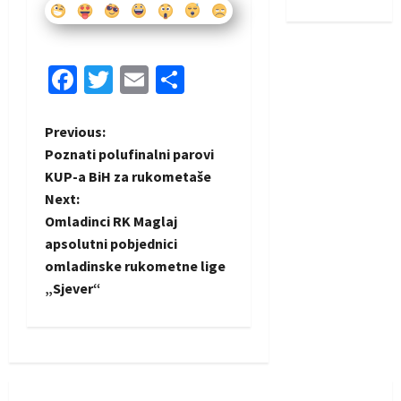
Facebook
Twitter
Email
Share
P
Previous:
Poznati polufinalni parovi
o
KUP-a BiH za rukometaše
Next:
s
Omladinci RK Maglaj
t
apsolutni pobjednici
omladinske rukometne lige
n
„Sjever“
a
v