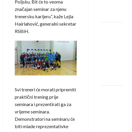
u grupi
Poljsku. Bit će to veoma
Evropske
značajan seminar za njenu
lige
trenersku karijeru”, kaže Lejla
Hairlahović, generalni sekretar
IHF ukinuo
RSBiH.
suspenziju:
Rusija i
Bjelorusija
vraćaju se
u
međunarodni
rukomet
Svi treneri će morati pripremiti
Kentin
praktični trening prije
Mahé
seminara i prezentirati ga za
novo
vrijeme seminara.
pojačanje
Demonstratori na seminaru će
Rhein-
biti mlade reprezentativke
Neckar