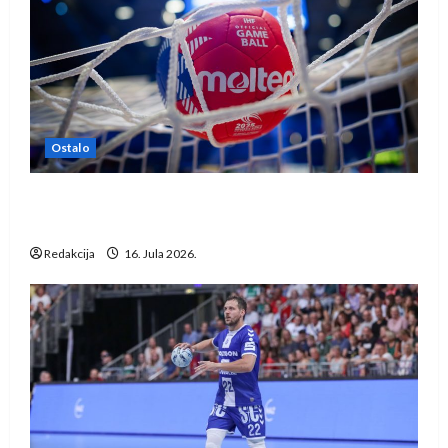
Ostalo
IHF ukinuo suspenziju: Rusija i Bjelorusija
vraćaju se u međunarodni rukomet
Redakcija
16. Jula 2026.