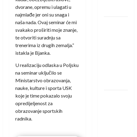
rukometaš
dvorane, opremu i ulagati u
Krivaje
najmlađe jer oni su snaga i
naša nada. Ovaj seminar će mi
RK Izviđač
svakako proširiti moje znanje,
Agram
te otvoriti suradnju sa
izborio
trenerima iz drugih zemalja.”
nastup u
istakla je Bjanka.
EHF
European
U realizaciju odlaska u Poljsku
League za
na seminar uključilo se
sezonu
Ministarstvo obrazovanja,
2026./2027.
nauke, kulture i sporta USK
koje je time pokazalo svoju
Horvat
opredijeljenost za
trener
obrazovanje sportskih
obnovljenog
radnika.
Zagreba:
Nadam se
iskoraku