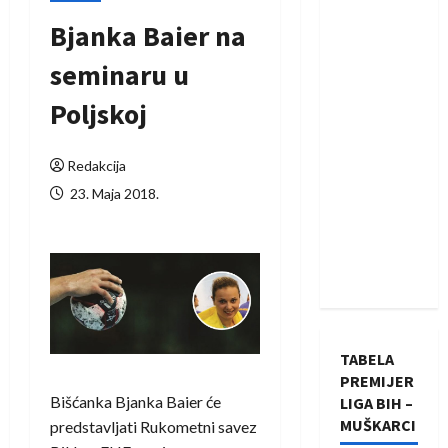
Bjanka Baier na
seminaru u
Poljskoj
Redakcija
23. Maja 2018.
TABELA
PREMIJER
Bišćanka Bjanka Baier će
LIGA BIH –
MUŠKARCI
predstavljati Rukometni savez