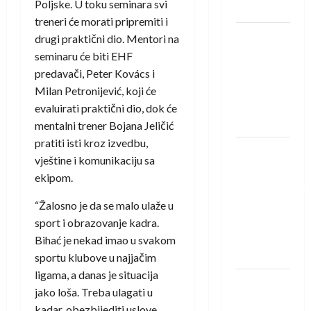
Poljske. U toku seminara svi
Löwena
treneri će morati pripremiti i
Dragan
drugi praktični dio. Mentori na
Marković
seminaru će biti EHF
preuzeo
predavači, Peter Kovács i
tuniški
Milan Petronijević, koji će
Club
evaluirati praktični dio, dok će
Africain
mentalni trener Bojana Jeličić
pratiti isti kroz izvedbu,
Pobjeda
vještine i komunikaciju sa
omladinske
ekipom.
reprezentacije
BiH na
“Žalosno je da se malo ulaže u
otvaranju
sport i obrazovanje kadra.
Evropskog
Bihać je nekad imao u svakom
prvenstva
sportu klubove u najjačim
ligama, a danas je situacija
Amar Herić
jako loša. Treba ulagati u
novi je
kadar, obezbijediti uslove,