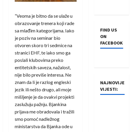
“Veoma je bitno da se ulaže u
obrazovanje trenera koji rade
FIND US
sa mlađim kategorijama. Iako
ON
je poziv na seminar bio
FACEBOOK
otvoren skoro tri sedmice na
stranici EHF, te iako smo ga
poslali klubovima preko
entitetskih saveza, nažalost,
nije bilo previše interesa. Ne
znam da li je razlog engleski
NAJNOVIJE
VIJESTI:
jezik ili nešto drugo, ali moje
mišljenje je da ovakvi projekti
Rukometaši
zaslužuju pažnju. Bjankina
Izviđača
prijava me obradovala i tražili
saznali
smo pomoć nadležnog
protivnike
ministarstva da Bjanka ode u