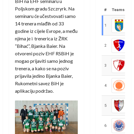
BiH na EHF seminaru u
Poljskom gradu Szczryrk. Na
#
Teams
seminaru će učestvovati samo
14 trenera mlađih od 33
1
R
godine iz cijele Evrope, a među
njima je i trenerica iz ŽRK
“Bihać”, Bjanka Baier. Na
2
R
otvoreni poziv EHF RSBiH je
mogao prijaviti samo jednog
3
R
trenera, a kako se na poziv
prijavila jedino Bjanka Baier,
Rukometni savez BiH je
4
R
aplikaciju podržao.
5
R
6
S