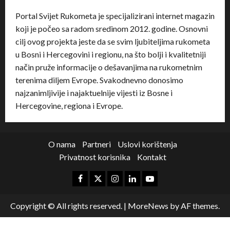
Portal Svijet Rukometa je specijalizirani internet magazin
koji je počeo sa radom sredinom 2012. godine. Osnovni
cilj ovog projekta jeste da se svim ljubiteljima rukometa
u Bosni i Hercegovini i regionu, na što bolji i kvalitetniji
način pruže informacije o dešavanjima na rukometnim
terenima diljem Evrope. Svakodnevno donosimo
najzanimljivije i najaktuelnije vijesti iz Bosne i
Hercegovine, regiona i Evrope.
O nama
Partneri
Uslovi korištenja
Privatnost korisnika
Kontakt
Copyright © All rights reserved.
|
MoreNews
by AF themes.