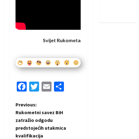
Nadam se
iskoraku
Svijet Rukometa
Facebook
Twitter
Email
Share
P
Previous:
Rukometni savez BiH
o
zatražio odgodu
predstojećih utakmica
s
kvalifikacija