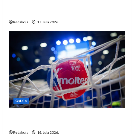
Rukometaši Izviđača saznali protivnike u grupi
Evropske lige
Redakcija
17. Jula 2026.
Ostalo
IHF ukinuo suspenziju: Rusija i Bjelorusija
vraćaju se u međunarodni rukomet
Redakcija
16. Jula 2026.