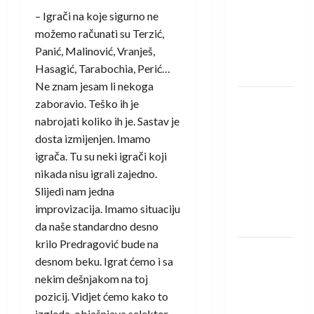
saznali
– Igrači na koje sigurno ne
protivnike
možemo računati su Terzić,
u grupi
Panić, Malinović, Vranješ,
Evropske
Hasagić, Tarabochia, Perić…
lige
Ne znam jesam li nekoga
IHF ukinuo
zaboravio. Teško ih je
suspenziju:
nabrojati koliko ih je. Sastav je
Rusija i
dosta izmijenjen. Imamo
Bjelorusija
igrača. Tu su neki igrači koji
vraćaju se
nikada nisu igrali zajedno.
u
Slijedi nam jedna
međunarodni
improvizacija. Imamo situaciju
rukomet
da naše standardno desno
krilo Predragović bude na
Kentin
desnom beku. Igrat ćemo i sa
Mahé
nekim dešnjakom na toj
novo
pozicij. Vidjet ćemo kako to
pojačanje
izgleda, objašnjava selektor