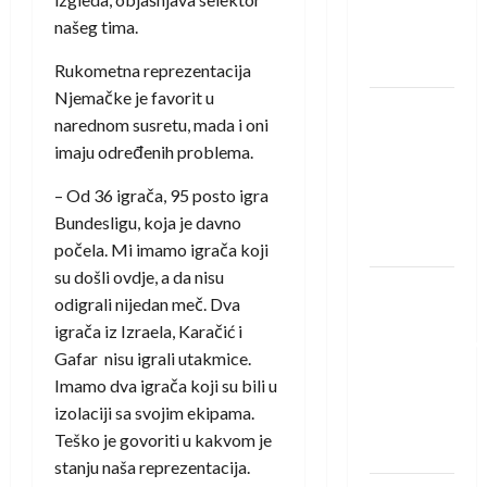
Rhein-
našeg tima.
Neckar
Löwena
Rukometna reprezentacija
Njemačke je favorit u
Dragan
narednom susretu, mada i oni
Marković
imaju određenih problema.
preuzeo
tuniški
– Od 36 igrača, 95 posto igra
Club
Bundesligu, koja je davno
Africain
počela. Mi imamo igrača koji
su došli ovdje, a da nisu
Pobjeda
odigrali nijedan meč. Dva
omladinske
igrača iz Izraela, Karačić i
reprezentacije
Gafar nisu igrali utakmice.
BiH na
Imamo dva igrača koji su bili u
otvaranju
izolaciji sa svojim ekipama.
Evropskog
Teško je govoriti u kakvom je
prvenstva
stanju naša reprezentacija.