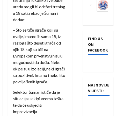
testiranja i ukoliko sve bude
6
S
uredu mogli bi održati trening
u 18 sati, rekao je Šuman i
dodao:
– Što se tiče igrače koji su
ovdje, imamo ih samo 15, iz
FIND US
razloga što deset igrača od
ON
njih 18 koji su bili na
FACEBOOK
Evropskom prvenstvu nisu u
mogućnosti da dođu. Neke
ekipe su u izolaciji, neki igrači
su pozitivni. Imamo i nekoliko
povrijeđenih igrača.
NAJNOVIJE
VIJESTI:
Selektor Šuman ističe da je
situacija u ekipi veoma teška
Rukometaši
te da će uslijediti
Izviđača
improvizacija.