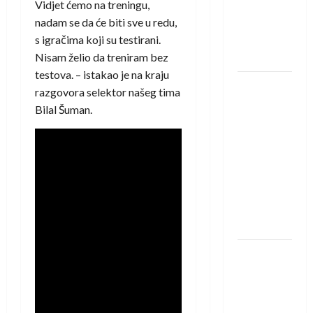
Vidjet ćemo na treningu,
Amar Herić
nadam se da će biti sve u redu,
novi je
s igračima koji su testirani.
rukometaš
Nisam želio da treniram bez
Krivaje
testova. – istakao je na kraju
RK Izviđač
razgovora selektor našeg tima
Agram
Bilal Šuman.
izborio
nastup u
EHF
European
League za
sezonu
2026./2027.
Horvat
trener
obnovljenog
Zagreba: