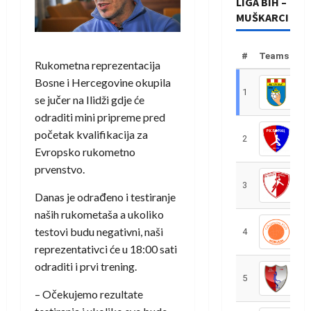
LIGA BIH –
MUŠKARCI
#
Teams
Rukometna reprezentacija
Bosne i Hercegovine okupila
1
R
se jučer na Ilidži gdje će
odraditi mini pripreme pred
početak kvalifikacija za
2
R
Evropsko rukometno
prvenstvo.
3
R
Danas je odrađeno i testiranje
naših rukometaša a ukoliko
testovi budu negativni, naši
4
R
reprezentativci će u 18:00 sati
odraditi i prvi trening.
5
R
– Očekujemo rezultate