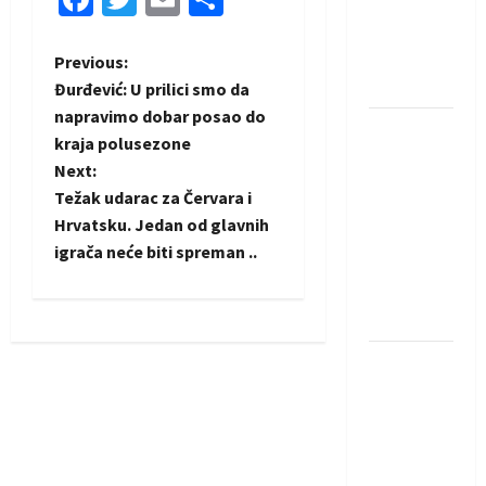
protivnike
u grupi
Evropske
P
Previous:
lige
Đurđević: U prilici smo da
o
napravimo dobar posao do
IHF ukinuo
kraja polusezone
s
suspenziju:
Next:
Rusija i
t
Težak udarac za Červara i
Bjelorusija
Hrvatsku. Jedan od glavnih
vraćaju se
n
igrača neće biti spreman ..
u
a
međunarodni
rukomet
v
Kentin
i
Mahé
novo
g
pojačanje
a
Rhein-