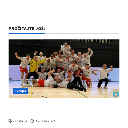
iskoraku
PROČITAJTE JOŠ:
Evropa
Rukometaši Izviđača saznali protivnike u grupi
Evropske lige
Redakcija
17. Jula 2026.