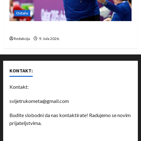
Ostalo
Dragan Marković preuzeo tuniški Club Africain
Redakcija
9. Jula 2026.
KONTAKT:
Kontakt:
svijetrukometa@gmail.com
Budite slobodni da nas kontaktirate! Radujemo se novim
prijateljstvima.