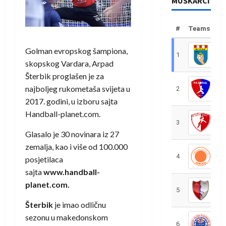
MUŠKARCI
#
Teams
Golman evropskog šampiona,
1
R
skopskog Vardara, Arpad
Šterbik proglašen je za
najboljeg rukometaša svijeta u
2
R
2017. godini, u izboru sajta
Handball-planet.com.
3
R
Glasalo je 30 novinara iz 27
zemalja, kao i više od 100.000
4
R
posjetilaca
sajta
www.handball-
planet.com.
5
R
Šterbik
je imao odličnu
sezonu u makedonskom
6
S