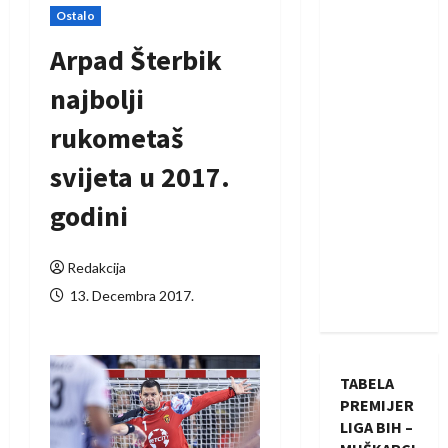
Ostalo
Arpad Šterbik
najbolji
rukometaš
svijeta u 2017.
godini
Redakcija
13. Decembra 2017.
TABELA
PREMIJER
LIGA BIH –