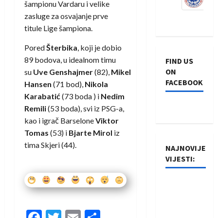
šampionu Vardaru i velike
zasluge za osvajanje prve
titule Lige šampiona.
Pored
Šterbika
, koji je dobio
89 bodova, u idealnom timu
FIND US
ON
su
Uve
Genshajmer
(82),
Mikel
FACEBOOK
Hansen
(71 bod),
Nikola
Karabatić
(73 boda ) i
Nedim
Remili
(53 boda), svi iz PSG-a,
kao i igrač Barselone
Viktor
Tomas
(53) i
Bjarte Mirol
iz
tima Skjeri (44).
NAJNOVIJE
VIJESTI:
Rukometaši
Izviđača
saznali
Facebook
Twitter
Email
Share