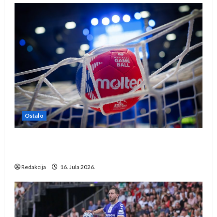
Ostalo
IHF ukinuo suspenziju: Rusija i Bjelorusija
vraćaju se u međunarodni rukomet
Redakcija
16. Jula 2026.