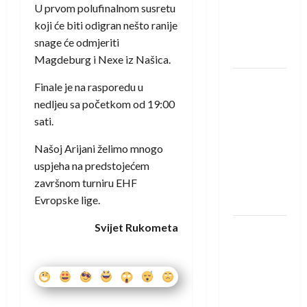
protivnike
U prvom polufinalnom susretu
u grupi
koji će biti odigran nešto ranije
Evropske
snage će odmjeriti
lige
Magdeburg i Nexe iz Našica.
IHF ukinuo
Finale je na rasporedu u
suspenziju:
nedljeu sa početkom od 19:00
Rusija i
sati.
Bjelorusija
Našoj Arijani želimo mnogo
vraćaju se
uspjeha na predstojećem
u
završnom turniru EHF
međunarodni
Evropske lige.
rukomet
Svijet Rukometa
Kentin
Mahé
novo
pojačanje
Rhein-