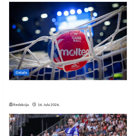
Ostalo
IHF ukinuo suspenziju: Rusija i Bjelorusija
vraćaju se u međunarodni rukomet
Redakcija
16. Jula 2026.