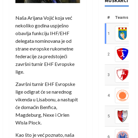
MUŠKARCI
Naša Arijana Vojić koja već
#
Teams
nekoliko godina uspješno
obavlja funkciju IHF/EHF
1
R
delegata nominovana je od
strane evropske rukometne
2
R
federacije za predstojeći
završni turnir EHF Evropske
lige.
3
R
Završni turnir EHF Evropske
lige odigrat će se narednog
4
R
vikenda u Lisabonu, a nastupit
će domaćin Benfica,
Magdeburg, Nexe i Orlen
5
R
Wisla Plock.
Kao što je već poznato, naša
6
S