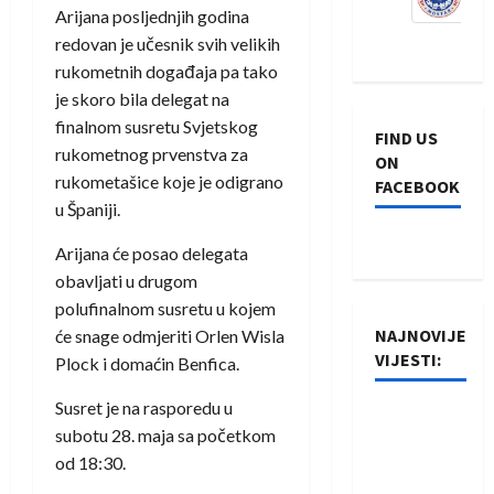
Arijana posljednjih godina
redovan je učesnik svih velikih
rukometnih događaja pa tako
je skoro bila delegat na
finalnom susretu Svjetskog
FIND US
rukometnog prvenstva za
ON
rukometašice koje je odigrano
FACEBOOK
u Španiji.
Arijana će posao delegata
obavljati u drugom
polufinalnom susretu u kojem
NAJNOVIJE
će snage odmjeriti Orlen Wisla
VIJESTI:
Plock i domaćin Benfica.
Susret je na rasporedu u
Rukometaši
subotu 28. maja sa početkom
Izviđača
od 18:30.
saznali