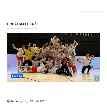
iskoraku
PROČITAJTE JOŠ:
Evropa
Rukometaši Izviđača saznali protivnike u grupi
Evropske lige
Redakcija
17. Jula 2026.