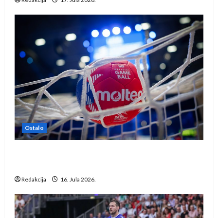
Ostalo
IHF ukinuo suspenziju: Rusija i Bjelorusija
vraćaju se u međunarodni rukomet
Redakcija
16. Jula 2026.