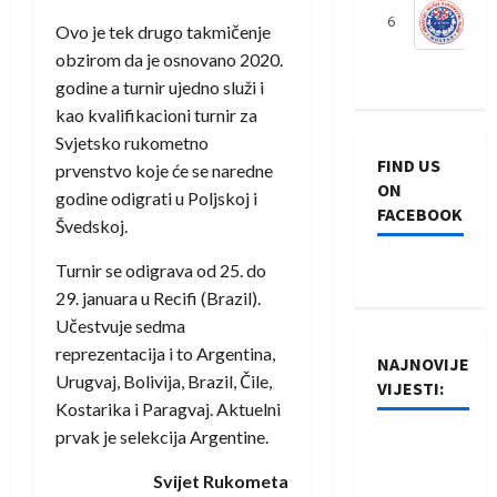
6
S
Ovo je tek drugo takmičenje
obzirom da je osnovano 2020.
godine a turnir ujedno služi i
kao kvalifikacioni turnir za
Svjetsko rukometno
FIND US
prvenstvo koje će se naredne
ON
godine odigrati u Poljskoj i
FACEBOOK
Švedskoj.
Turnir se odigrava od 25. do
29. januara u Recifi (Brazil).
Učestvuje sedma
reprezentacija i to Argentina,
NAJNOVIJE
Urugvaj, Bolivija, Brazil, Čile,
VIJESTI:
Kostarika i Paragvaj. Aktuelni
prvak je selekcija Argentine.
Rukometaši
Izviđača
Svijet Rukometa