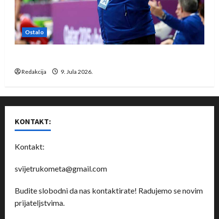
Ostalo
Dragan Marković preuzeo tuniški Club Africain
Redakcija
9. Jula 2026.
KONTAKT:
Kontakt:
svijetrukometa@gmail.com
Budite slobodni da nas kontaktirate! Radujemo se novim
prijateljstvima.