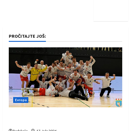
Nadam se
iskoraku
PROČITAJTE JOŠ:
Evropa
Rukometaši Izviđača saznali protivnike u grupi
Evropske lige
Redakcija
17. Jula 2026.