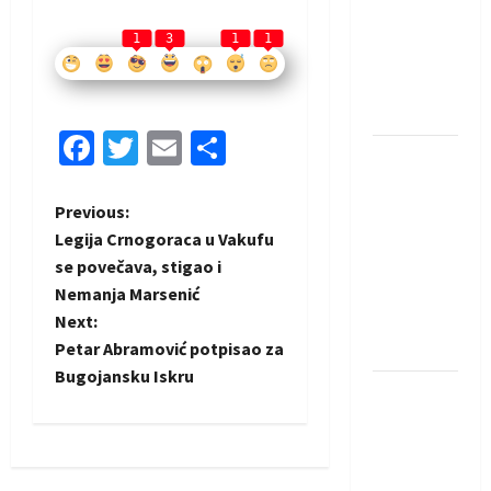
saznali
protivnike
1
3
1
1
u grupi
Evropske
lige
Facebook
Twitter
Email
Share
IHF ukinuo
suspenziju:
P
Previous:
Rusija i
Legija Crnogoraca u Vakufu
Bjelorusija
o
se povečava, stigao i
vraćaju se
Nemanja Marsenić
u
s
Next:
međunarodni
t
Petar Abramović potpisao za
rukomet
Bugojansku Iskru
Kentin
n
Mahé
a
novo
pojačanje