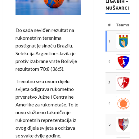
LIGA BIH –
MUŠKARCI
#
Teams
Do sada neviđen rezultat na
rukometnim terenima
1
R
postignut je sinoć u Brazilu.
Selekcija Argentine slavila je
protiv izabrane vrste Bolivije
2
R
rezultatom 70:8 (36:5).
Trenutno se u ovom dijelu
3
R
svijeta odigrava rukometno
prvenstvo Južne i Centralne
4
R
Amerike za rukometaše. To je
novo službeno takmičenje
rukometnih reprezentacija iz
5
R
ovog dijela svijeta a održava
se svake dvije godine.