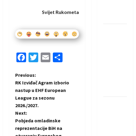
novi je
rukometaš
Svijet Rukometa
Krivaje
RK Izviđač
Agram
izborio
nastup u
Facebook
Twitter
Email
Share
EHF
European
P
Previous:
League za
RK Izviđač Agram izborio
sezonu
o
nastup u EHF European
2026./2027.
League za sezonu
s
Horvat
2026./2027.
trener
t
Next:
obnovljenog
Pobjeda omladinske
Zagreba:
n
reprezentacije BiH na
Nadam se
otvaranju Evropskog