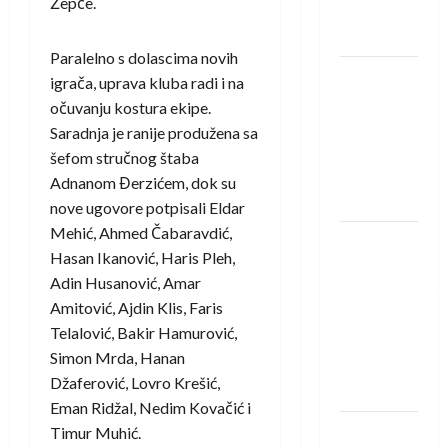
Žepče.
Neckar
Löwena
Paralelno s dolascima novih
Dragan
igrača, uprava kluba radi i na
Marković
očuvanju kostura ekipe.
preuzeo
Saradnja je ranije produžena sa
tuniški
šefom stručnog štaba
Club
Adnanom Đerzićem, dok su
Africain
nove ugovore potpisali Eldar
Mehić, Ahmed Čabaravdić,
Pobjeda
Hasan Ikanović, Haris Pleh,
omladinske
Adin Husanović, Amar
reprezentacije
Amitović, Ajdin Klis, Faris
BiH na
Telalović, Bakir Hamurović,
otvaranju
Simon Mrda, Hanan
Evropskog
Džaferović, Lovro Krešić,
prvenstva
Eman Ridžal, Nedim Kovačić i
Amar Herić
Timur Muhić.