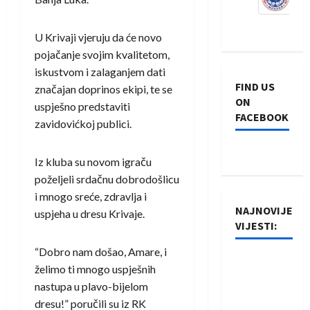
U Krivaji vjeruju da će novo
pojačanje svojim kvalitetom,
iskustvom i zalaganjem dati
FIND US
značajan doprinos ekipi, te se
ON
uspješno predstaviti
FACEBOOK
zavidovićkoj publici.
Iz kluba su novom igraču
poželjeli srdačnu dobrodošlicu
i mnogo sreće, zdravlja i
NAJNOVIJE
uspjeha u dresu Krivaje.
VIJESTI:
“Dobro nam došao, Amare, i
Rukometaši
želimo ti mnogo uspješnih
Izviđača
nastupa u plavo-bijelom
saznali
dresu!” poručili su iz RK