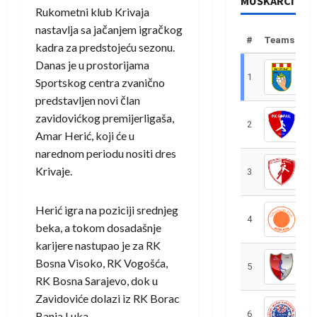
MUŠKARCI
Rukometni klub Krivaja
nastavlja sa jačanjem igračkog
#
Teams
kadra za predstojeću sezonu.
Danas je u prostorijama
1
R
Sportskog centra zvanično
predstavljen novi član
zavidovićkog premijerligaša,
2
R
Amar Herić, koji će u
narednom periodu nositi dres
Krivaje.
3
R
Herić igra na poziciji srednjeg
4
R
beka, a tokom dosadašnje
karijere nastupao je za RK
Bosna Visoko, RK Vogošća,
5
R
RK Bosna Sarajevo, dok u
Zavidoviće dolazi iz RK Borac
6
S
Banja Luka.