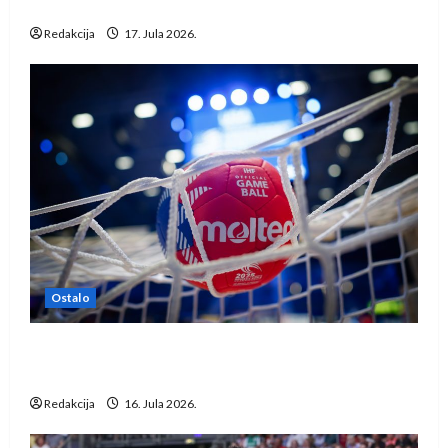
Evropske lige
Redakcija
17. Jula 2026.
Ostalo
IHF ukinuo suspenziju: Rusija i Bjelorusija
vraćaju se u međunarodni rukomet
Redakcija
16. Jula 2026.