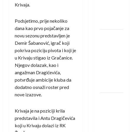
protivnike
Krivaja.
u grupi
Evropske
Podsjetimo, prije nekoliko
lige
dana kao prvo pojačanje za
IHF ukinuo
novu sezonu predstavljen je
suspenziju:
Demir Šabanović, igrač koji
Rusija i
pokriva poziciju pivota i koji je
Bjelorusija
u Krivaju stigao iz Gračanice.
vraćaju se
Njegov dolazak, kao i
u
angažman Dragićevića,
međunarodni
potvrđuje ambicije kluba da
rukomet
dodatno osnaži roster pred
nove izazove.
Kentin
Mahé
Krivaja je na poziciji krila
novo
predstavila i Antu Dragičevića
pojačanje
koji u Krivaju dolazi iz RK
Rhein-