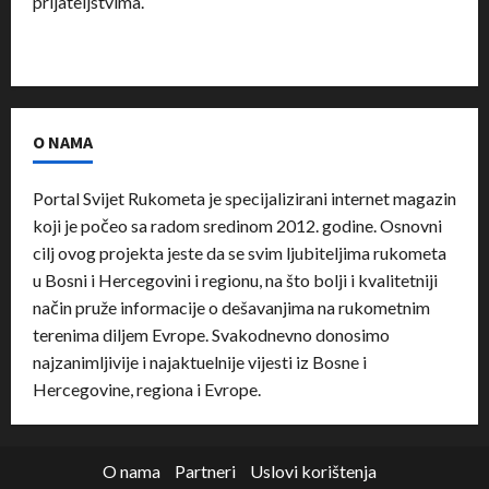
prijateljstvima.
O NAMA
Portal Svijet Rukometa je specijalizirani internet magazin
koji je počeo sa radom sredinom 2012. godine. Osnovni
cilj ovog projekta jeste da se svim ljubiteljima rukometa
u Bosni i Hercegovini i regionu, na što bolji i kvalitetniji
način pruže informacije o dešavanjima na rukometnim
terenima diljem Evrope. Svakodnevno donosimo
najzanimljivije i najaktuelnije vijesti iz Bosne i
Hercegovine, regiona i Evrope.
O nama
Partneri
Uslovi korištenja