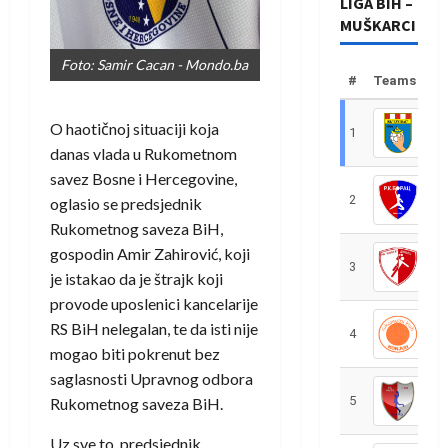
LIGA BIH –
MUŠKARCI
Foto: Samir Cacan - Mondo.ba
#
Teams
O haotičnoj situaciji koja
1
R
danas vlada u Rukometnom
savez Bosne i Hercegovine,
2
R
oglasio se predsjednik
Rukometnog saveza BiH,
gospodin Amir Zahirović, koji
3
R
je istakao da je štrajk koji
provode uposlenici kancelarije
RS BiH nelegalan, te da isti nije
4
R
mogao biti pokrenut bez
saglasnosti Upravnog odbora
5
R
Rukometnog saveza BiH.
Uz sve to, predsjednik