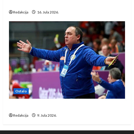
Löwena
Redakcija
16. Jula 2026.
Ostalo
Dragan Marković preuzeo tuniški Club Africain
Redakcija
9. Jula 2026.