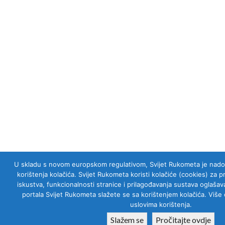
U skladu s novom europskom regulativom, Svijet Rukometa je nadogra
korištenja kolačića. Svijet Rukometa koristi kolačiće (cookies) za 
iskustva, funkcionalnosti stranice i prilagođavanja sustava oglaš
portala Svijet Rukometa slažete se sa korištenjem kolačića. Više 
uslovima korištenja.
Slažem se
Pročitajte ovdje