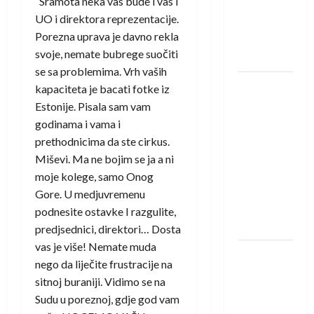
“Sramota neka vas bude i vas i
Amar Herić
UO i direktora reprezentacije.
novi je
Porezna uprava je davno rekla
rukometaš
svoje, nemate bubrege suočiti
Krivaje
se sa problemima. Vrh vaših
RK Izviđač
kapaciteta je bacati fotke iz
Agram
Estonije. Pisala sam vam
izborio
godinama i vama i
nastup u
prethodnicima da ste cirkus.
EHF
Miševi. Ma ne bojim se ja a ni
European
moje kolege, samo Onog
League za
Gore. U medjuvremenu
sezonu
podnesite ostavke I razgulite,
2026./2027.
predjsednici, direktori… Dosta
vas je više! Nemate muda
Horvat
nego da liječite frustracije na
trener
sitnoj buraniji. Vidimo se na
obnovljenog
Sudu u poreznoj, gdje god vam
Zagreba: