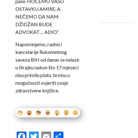
paše. HOCEMO VAŠU
Nadam se
OSTAVKU AMIRE, A
iskoraku
NEĆEMO DA NAM
DŽIDŽAN BUDE
ADVOKAT… ADIO”.
Napominjemo, radnici
kancelarije Rukometnog
saveza BiH od danas se nalaze
u štrajku nakon što 17 mjeseci
nisu primilu platu, te nisu u
mogućnosti ovjeriti svoje
zdravstvene knjižice.
Facebook
Twitter
Email
Share