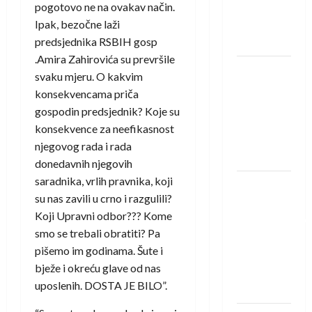
pogotovo ne na ovakav način.
Rhein-
Ipak, bezočne laži
Neckar
predsjednika RSBIH gosp
Löwena
.Amira Zahirovića su prevršile
Dragan
svaku mjeru. O kakvim
Marković
konsekvencama priča
preuzeo
gospodin predsjednik? Koje su
tuniški
konsekvence za neefikasnost
Club
njegovog rada i rada
Africain
donedavnih njegovih
saradnika, vrlih pravnika, koji
Pobjeda
su nas zavili u crno i razgulili?
omladinske
Koji Upravni odbor??? Kome
reprezentacije
smo se trebali obratiti? Pa
BiH na
pišemo im godinama. Šute i
otvaranju
bježe i okreću glave od nas
Evropskog
uposlenih. DOSTA JE BILO”.
prvenstva