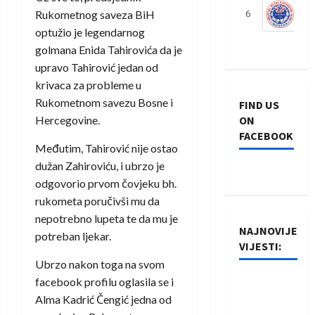
Rukometnog saveza BiH
6
S
optužio je legendarnog
golmana Enida Tahirovića da je
upravo Tahirović jedan od
krivaca za probleme u
Rukometnom savezu Bosne i
FIND US
Hercegovine.
ON
FACEBOOK
Međutim, Tahirović nije ostao
dužan Zahiroviću, i ubrzo je
odgovorio prvom čovjeku bh.
rukometa poručivši mu da
nepotrebno lupeta te da mu je
NAJNOVIJE
potreban ljekar.
VIJESTI:
Ubrzo nakon toga na svom
facebook profilu oglasila se i
Rukometaši
Alma Kadrić Čengić jedna od
Izviđača