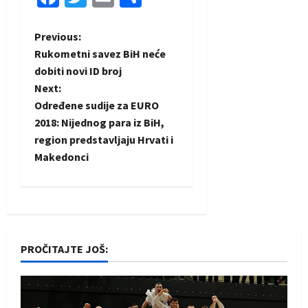
P
Previous:
Rukometni savez BiH neće
o
dobiti novi ID broj
Next:
s
Određene sudije za EURO
t
2018: Nijednog para iz BiH,
region predstavljaju Hrvati i
n
Makedonci
a
v
i
PROČITAJTE JOŠ:
g
a