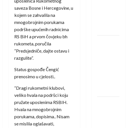
uposlenica Rukometnog
saznali
saveza Bosne i Hercegovine, u
protivnike
kojem se zahvalila na
u grupi
mnogobrojnim porukama
Evropske
podrške upućenih radnicima
lige
RS BiH a prvom čovjeku bh
IHF ukinuo
rukometa, poručila
suspenziju:
“Predsjedniče, dajte ostavu i
Rusija i
razgulite”.
Bjelorusija
Status gospođe Čengić
vraćaju se
prenosimo u cjelosti..
u
međunarodni
“Dragi rukometni klubovi,
rukomet
veliko hvala na podršci koju
pružate uposlenima RSBIH.
Kentin
Hvala na mnogobrojnim
Mahé
porukama, dopisima.. Nisam
novo
se mislila oglašavati,
pojačanje