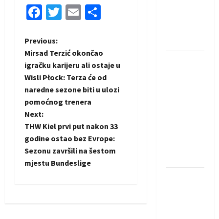
Amar Herić
Facebook
Twitter
Email
Share
novi je
rukometaš
P
Krivaje
Previous:
Mirsad Terzić okončao
RK Izviđač
o
igračku karijeru ali ostaje u
Agram
Wisli Płock: Terza će od
s
izborio
naredne sezone biti u ulozi
nastup u
t
pomoćnog trenera
EHF
Next:
European
n
THW Kiel prvi put nakon 33
League za
godine ostao bez Evrope:
a
sezonu
Sezonu završili na šestom
2026./2027.
mjestu Bundeslige
v
Horvat
i
trener
obnovljenog
g
Zagreba: