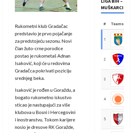
LIGA BIH –
MUŠKARCI
#
Teams
Rukometni klub Gradačac
predstavio je prvo pojačanje
1
R
za predstojeću sezonu. Novi
član žuto-crne porodice
postao je rukometaš
Adnan
2
R
Isaković
, koji će u redovima
Gradačca pokrivati poziciju
srednjeg beka.
3
R
Isaković je rođen u Goraždu, a
bogato rukometno iskustvo
4
R
sticao je nastupajući za više
klubova u Bosni i Hercegovini
i inostranstvu. Tokom karijere
5
R
nosio je dresove RK Goražde,