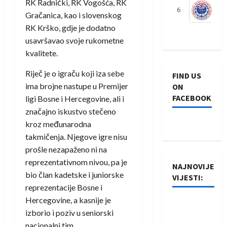
RK Radnički, RK Vogošća, RK
6
S
Gračanica, kao i slovenskog
RK Krško, gdje je dodatno
usavršavao svoje rukometne
kvalitete.
Riječ je o igraču koji iza sebe
FIND US
ima brojne nastupe u Premijer
ON
FACEBOOK
ligi Bosne i Hercegovine, ali i
značajno iskustvo stečeno
kroz međunarodna
takmičenja. Njegove igre nisu
prošle nezapaženo ni na
reprezentativnom nivou, pa je
NAJNOVIJE
bio član kadetske i juniorske
VIJESTI:
reprezentacije Bosne i
Hercegovine, a kasnije je
Rukometaši
izborio i poziv u seniorski
Izviđača
nacionalni tim.