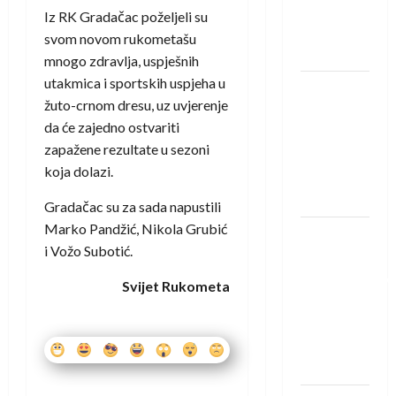
Rhein-
Iz RK Gradačac poželjeli su
Neckar
svom novom rukometašu
Löwena
mnogo zdravlja, uspješnih
utakmica i sportskih uspjeha u
Dragan
žuto-crnom dresu, uz uvjerenje
Marković
da će zajedno ostvariti
preuzeo
zapažene rezultate u sezoni
tuniški
koja dolazi.
Club
Africain
Gradačac su za sada napustili
Marko Pandžić, Nikola Grubić
Pobjeda
i Vožo Subotić.
omladinske
reprezentacije
Svijet Rukometa
BiH na
otvaranju
Evropskog
prvenstva