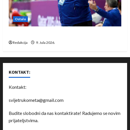
Ostalo
Dragan Marković preuzeo tuniški Club Africain
Redakcija
9. Jula 2026.
KONTAKT:
Kontakt:
svijetrukometa@gmail.com
Budite slobodni da nas kontaktirate! Radujemo se novim
prijateljstvima.