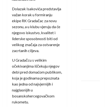
saznali
protivnike
Dolazak Isakovića predstavlja
u grupi
važan korak u formiranju
Evropske
ekipe RK Gradačac za novu
lige
sezonu, a u klubu vjeruju da će
njegovo iskustvo, kvalitet i
IHF ukinuo
liderske sposobnosti biti od
suspenziju:
velikog značaja za ostvarenje
Rusija i
zacrtanih ciljeva.
Bjelorusija
vraćaju se
U Gradačcu s velikim
u
očekivanjima iščekuju njegov
međunarodni
debi pred domaćom publikom,
rukomet
koja je godinama prepoznata
kao jedna od najvjernijih i
Kentin
najglasnijih u
Mahé
bosanskohercegovačkom
novo
rukometu.
pojačanje