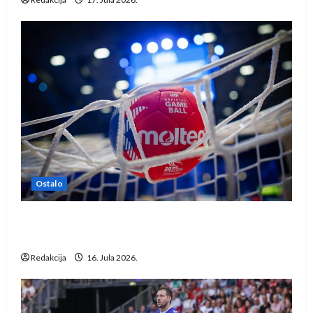
Ostalo
IHF ukinuo suspenziju: Rusija i Bjelorusija
vraćaju se u međunarodni rukomet
Redakcija
16. Jula 2026.