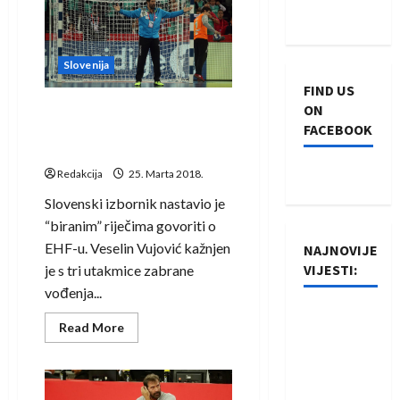
ostao
uz
momčad
iako
mu
Slovenija
je
umrla
FIND US
majka
ON
Vujović nastavio rat s EHF-
FACEBOOK
om: Kada se približim
sucima, osjetim alkohol
Redakcija
25. Marta 2018.
Slovenski izbornik nastavio je
“biranim” riječima govoriti o
EHF-u. Veselin Vujović kažnjen
NAJNOVIJE
VIJESTI:
je s tri utakmice zabrane
vođenja...
Rukometaši
Read
Read More
Izviđača
more
about
saznali
Vujović
nastavio
protivnike
rat