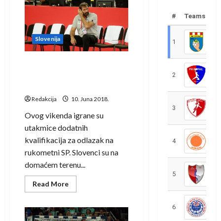
Hušić
pojačao
#
Teams
RD
Izola
Butan
Plin
Slovenija
1
R
Slomljeni Veselin Vujović
ostao uz momčad iako mu je
2
R
umrla majka
Redakcija
10. Juna 2018.
3
R
Ovog vikenda igrane su
utakmice dodatnih
kvalifikacija za odlazak na
4
R
rukometni SP. Slovenci su na
domaćem terenu...
5
R
Read
Read More
more
about
Slomljeni
6
S
Veselin
Vujović