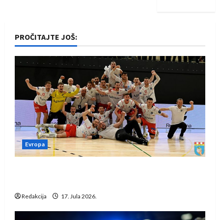
PROČITAJTE JOŠ:
Evropa
Rukometaši Izviđača saznali protivnike u grupi
Evropske lige
Redakcija
17. Jula 2026.