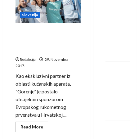
Vujovića:
Löwena
Crnogorac
suspendovan
tri
Slovenija
Dragan
utakmice
Marković
“Gorenje” kampanja
preuzeo
ujedinjuje sve navijače
tuniški
rukometa: Slavni Ivano Balić
Club
ambasador
Africain
Redakcija
29. Novembra
2017.
Pobjeda
omladinske
Kao ekskluzivni partner iz
reprezentacije
oblasti kućanskih aparata,
BiH na
“Gorenje” je postalo
otvaranju
oficijelnim sponzorom
Evropskog
Evropskog rukometnog
prvenstva
prvenstva u Hrvatskoj....
Amar Herić
Read
Read More
more
novi je
about