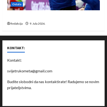
Ostalo
Dragan Marković preuzeo tuniški Club Africain
Redakcija
9. Jula 2026.
KONTAKT:
Kontakt:
svijetrukometa@gmail.com
Budite slobodni da nas kontaktirate! Radujemo se novim
prijateljstvima.