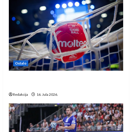
Ostalo
IHF ukinuo suspenziju: Rusija i Bjelorusija
vraćaju se u međunarodni rukomet
Redakcija
16. Jula 2026.