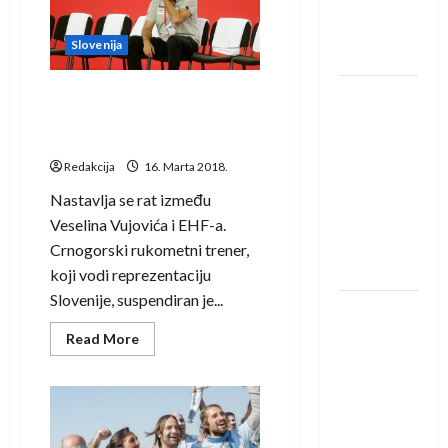
s
u grupi
EHF-
Evropske
om:
Kada
Slovenija
lige
se
približim
sucima,
IHF ukinuo
Novi obračun EHF-a i
osjetim
alkohol
Vujovića: Crnogorac
suspenziju:
suspendovan tri utakmice
Rusija i
Redakcija
16. Marta 2018.
Bjelorusija
vraćaju se
Nastavlja se rat između
u
Veselina Vujovića i EHF-a.
međunarodni
Crnogorski rukometni trener,
rukomet
koji vodi reprezentaciju
Slovenije, suspendiran je...
Kentin
Mahé
Read
Read More
more
novo
about
Novi
pojačanje
obračun
EHF-
Rhein-
a
Neckar
i