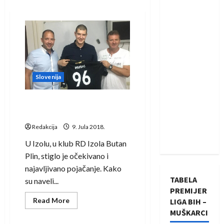
Slovenija
Jasmin Hušić pojačao RD
Izola Butan Plin
Redakcija
9. Jula 2018.
U Izolu, u klub RD Izola Butan
Plin, stiglo je očekivano i
najavljivano pojačanje. Kako
TABELA
su naveli...
PREMIJER
Read
Read More
LIGA BIH –
more
MUŠKARCI
about
Jasmin