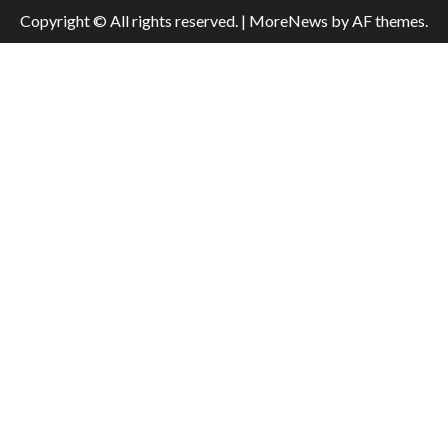
Copyright © All rights reserved.
|
MoreNews
by AF themes.