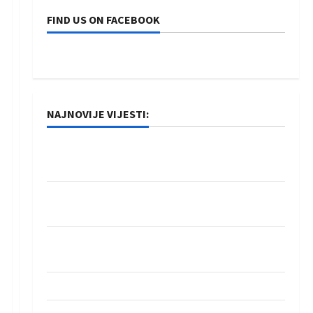
FIND US ON FACEBOOK
NAJNOVIJE VIJESTI:
Rukometaši Izviđača saznali protivnike u grupi
Evropske lige
IHF ukinuo suspenziju: Rusija i Bjelorusija
vraćaju se u međunarodni rukomet
Kentin Mahé novo pojačanje Rhein-Neckar
Löwena
Dragan Marković preuzeo tuniški Club Africain