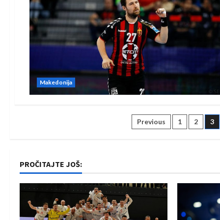
Makedonija
Posts
Previous
1
2
3
pagination
PROČITAJTE JOŠ: