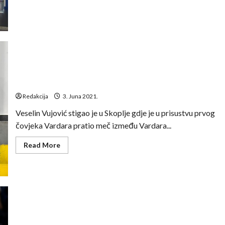
Zvanično:
Veselin
Vujović
novi
je
trener
Vardara
Vujović stigao u Skoplje, očekuje se potpisivanje
ugovora sa Vardarom
Redakcija
3. Juna 2021.
Veselin Vujović stigao je u Skoplje gdje je u prisustvu prvog
čovjeka Vardara pratio meč između Vardara...
Read
Read More
more
about
Vujović
stigao
u
Skoplje,
očekuje
se
potpisivanje
Ivan Čupić: Moja želja je da vidim navijače Vardara i da im
ugovora
se zahvalim
sa