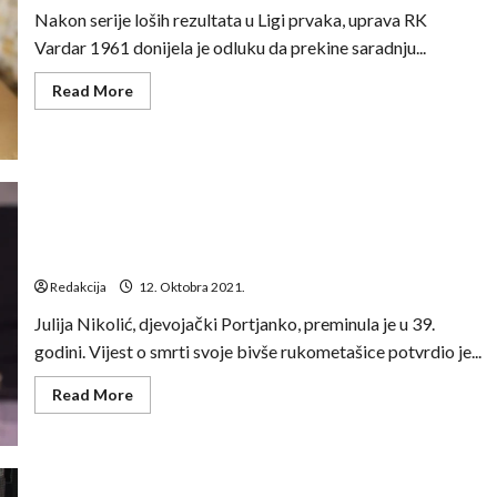
Nakon serije loših rezultata u Ligi prvaka, uprava RK
Vardar 1961 donijela je odluku da prekine saradnju...
Read
Read More
more
about
Veselin
Vujović
više
nije
trener
Vardara
Preminula bivša reprezentativka Makedonije, imala je
samo 38. godina
Redakcija
12. Oktobra 2021.
Julija Nikolić, djevojački Portjanko, preminula je u 39.
godini. Vijest o smrti svoje bivše rukometašice potvrdio je...
Read
Read More
more
about
Preminula
bivša
reprezentativka
Makedonije,