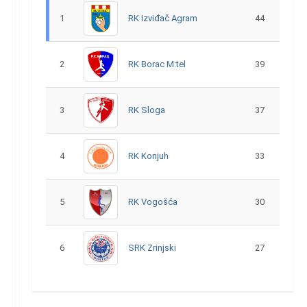
1
RK Izviđač Agram
44
2
RK Borac M:tel
39
3
RK Sloga
37
4
RK Konjuh
33
5
RK Vogošća
30
6
SRK Zrinjski
27