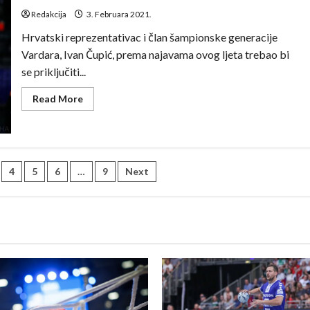
Vardarom
Redakcija
3. Februara 2021.
Hrvatski reprezentativac i član šampionske generacije
Vardara, Ivan Čupić, prema najavama ovog ljeta trebao bi
se priključiti...
Read
Read More
more
about
Ivan
Čupić:
Moja
želja
je
4
5
6
…
9
Next
da
vidim
navijače
Vardara
i
da
im
se
zahvalim