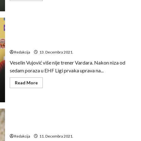
about
Perić
i
Građan
u
velikom
derbiju
makedonskog
Novi trener Vardara do Božića, David Davis jedan od
prvenstva
kandidata
dočekuju
Vardar
Redakcija
13. Decembra 2021.
Veselin Vujović više nije trener Vardara. Nakon niza od
sedam poraza u EHF Ligi prvaka uprava na...
Read
Read More
more
about
Novi
trener
Vardara
do
Božića,
David
Davis
jedan
Veselin Vujović više nije trener Vardara
od
kandidata
Redakcija
11. Decembra 2021.