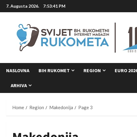
Skip
7. Augusta 2026.
7:53:42 PM
to
content
NASLOVNA
BIH RUKOMET
REGION
EURO 202
ARHIVA
Home
Region
Makedonija
Page 3
Makedonija