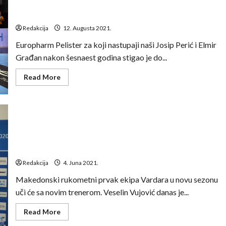
imala
Europharm Pelister prekinuo dominaciju Vardara i
je
osvojio trofej nakon 16. godina
samo
38.
Redakcija
12. Augusta 2021.
godina
Europharm Pelister za koji nastupaji naši Josip Perić i Elmir
Građan nakon šesnaest godina stigao je do...
Read
Read More
more
about
Europharm
Pelister
prekinuo
dominaciju
Vardara
i
osvojio
trofej
Zvanično: Veselin Vujović novi je trener Vardara
nakon
16.
Redakcija
4. Juna 2021.
godina
Makedonski rukometni prvak ekipa Vardara u novu sezonu
uči će sa novim trenerom. Veselin Vujović danas je...
Read
Read More
more
about