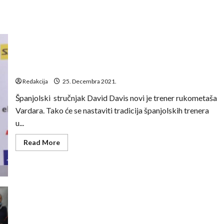
David Davis novi je trener rukometaša Vardara
Redakcija
25. Decembra 2021.
Španjolski stručnjak David Davis novi je trener rukometaša
Vardara. Tako će se nastaviti tradicija španjolskih trenera
u...
Read
Read More
more
about
David
Davis
novi
je
trener
rukometaša
Vardara
Derbi u Bitolju bez pobjednika, dobra partija Josipa