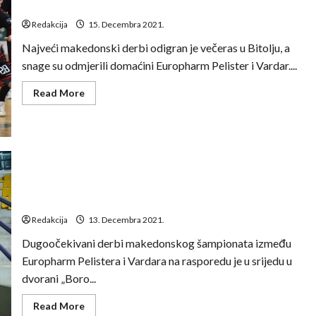
Perića
Redakcija
15. Decembra 2021.
Najveći makedonski derbi odigran je večeras u Bitolju, a
snage su odmjerili domaćini Europharm Pelister i Vardar....
Read
Read More
more
about
Derbi
u
Bitolju
bez
pobjednika,
dobra
partija
Perić i Građan u velikom derbiju makedonskog
Josipa
prvenstva dočekuju Vardar
Perića
Redakcija
13. Decembra 2021.
Dugoočekivani derbi makedonskog šampionata između
Europharm Pelistera i Vardara na rasporedu je u srijedu u
dvorani „Boro...
Read
Read More
more