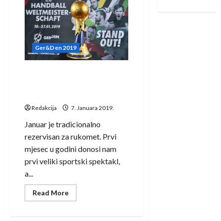
raspored
Svjetskog
rukometnog
prvenstva
Ger&Den 2019
Počinje rukometna ludnica,
obezbijeđen TV prijenos i u
Bosni i Hercegovini
Redakcija
7. Januara 2019.
Januar je tradicionalno
rezervisan za rukomet. Prvi
mjesec u godini donosi nam
prvi veliki sportski spektakl,
a...
Read
Read More
more
about
Počinje
rukometna