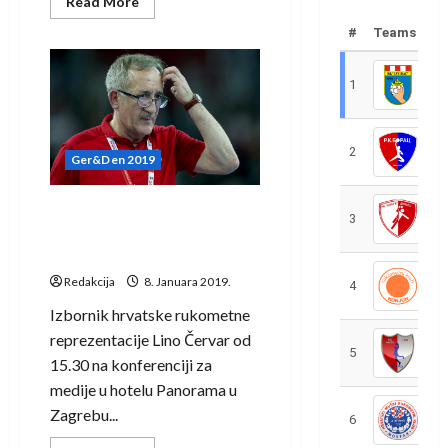
Read
Read More
more
about
#
Teams
Šok
za
Islanđane,
bez
1
R
kapitena
na
Svjetsko
prvenstvo
2
R
Ger&Den 2019
Ovo je Hrvatska za SP: Evo
3
R
koga je Červar otpisao i
zašto
Redakcija
8. Januara 2019.
4
R
Izbornik hrvatske rukometne
reprezentacije Lino Červar od
5
R
15.30 na konferenciji za
medije u hotelu Panorama u
Zagrebu...
6
S