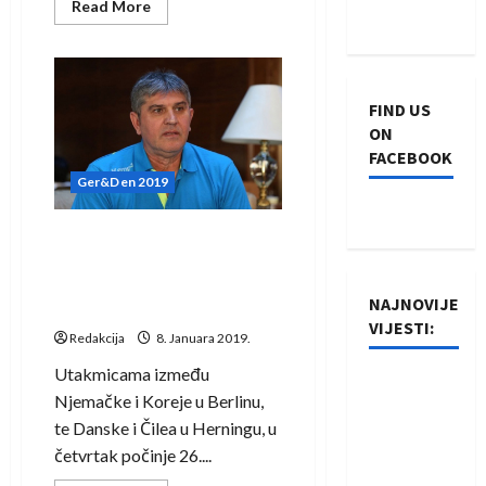
Read
Read More
more
about
Ovo
je
Hrvatska
za
FIND US
SP:
Evo
ON
koga
FACEBOOK
je
Červar
Ger&Den 2019
otpisao
i
zašto
Mrkonja: Francuzi su prvi
favoriti za osvajanje
Svjetskog prvenstva u
NAJNOVIJE
rukometu
VIJESTI:
Redakcija
8. Januara 2019.
Utakmicama između
Rukometaši
Njemačke i Koreje u Berlinu,
Izviđača
te Danske i Čilea u Herningu, u
saznali
četvrtak počinje 26....
protivnike