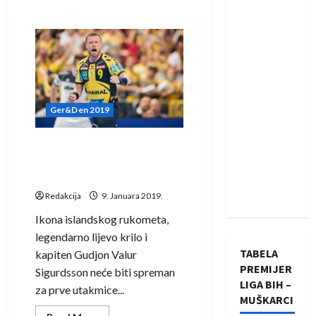
Ger&Den 2019
Šok za Islanđane, bez
kapitena na Svjetsko
prvenstvo
Redakcija
9. Januara 2019.
Ikona islandskog rukometa,
legendarno lijevo krilo i
TABELA
kapiten Gudjon Valur
PREMIJER
Sigurdsson neće biti spreman
LIGA BIH –
za prve utakmice...
MUŠKARCI