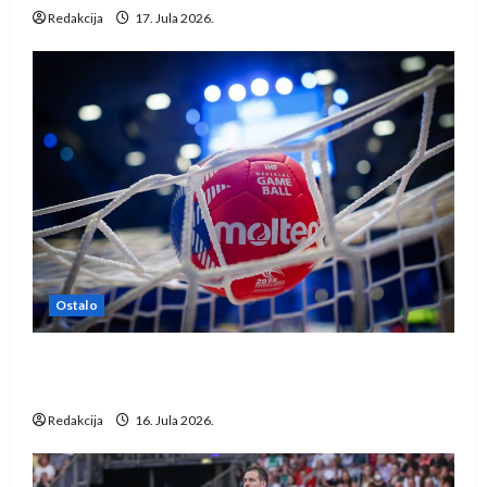
Redakcija
17. Jula 2026.
Ostalo
IHF ukinuo suspenziju: Rusija i Bjelorusija
vraćaju se u međunarodni rukomet
Redakcija
16. Jula 2026.