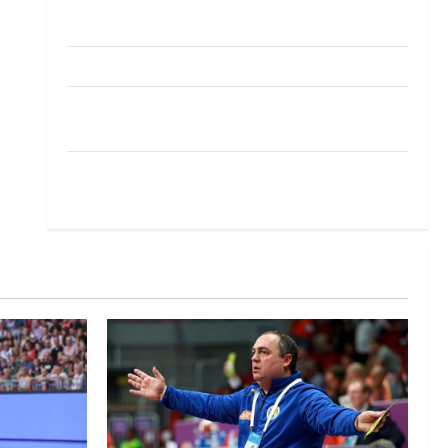
Pobjeda omladinske reprezentacije BiH na
otvaranju Evropskog prvenstva
Amar Herić novi je rukometaš Krivaje
RK Izviđač Agram izborio nastup u EHF
European League za sezonu 2026./2027.
Horvat trener obnovljenog Zagreba: Nadam se
iskoraku