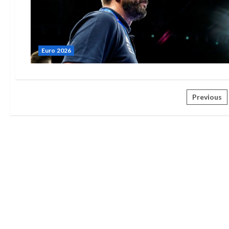
Euro 2026
Posts
Previous
pagin