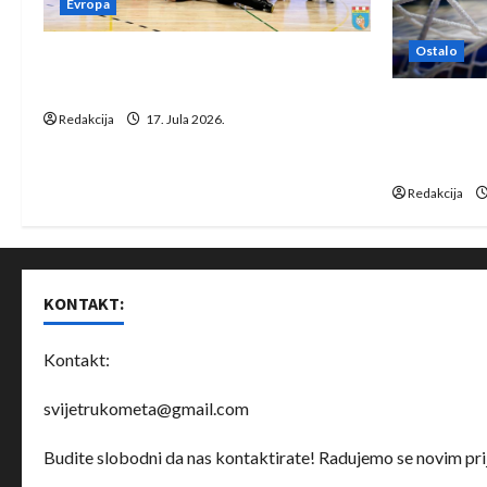
Evropa
Ostalo
Rukometaši Izviđača saznali
protivnike u grupi Evropske lige
IHF ukinuo 
Redakcija
17. Jula 2026.
Bjelorusij
rukomet
Redakcija
KONTAKT:
Kontakt:
svijetrukometa@gmail.com
Budite slobodni da nas kontaktirate! Radujemo se novim prij