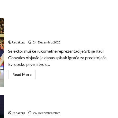
Raul Gonzales objavio spisak rukometaša Srbije za
Evropsko prvenstvo
Redakcija
24. Decembra 2025.
Selektor muške rukometne reprezentacije Srbije Raul
Gonzales objavio je danas spisak igrača za predstojeće
Evropsko prvenstvo u...
Read
Read More
more
about
Raul
Gonzales
objavio
spisak
Gille objavio prošireni spisak „Trikolora“ za pripreme
rukometaša
Srbije
pred Euro 2026
za
Evropsko
Redakcija
24. Decembra 2025.
prvenstvo