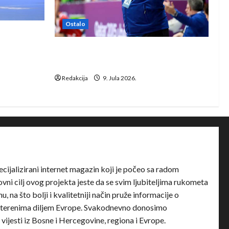
Ostalo
e Rhein-
Dragan Marković preuzeo tuniški
Club Africain
Redakcija
9. Jula 2026.
ecijalizirani internet magazin koji je počeo sa radom
ni cilj ovog projekta jeste da se svim ljubiteljima rukometa
u, na što bolji i kvalitetniji način pruže informacije o
terenima diljem Evrope. Svakodnevno donosimo
e vijesti iz Bosne i Hercegovine, regiona i Evrope.