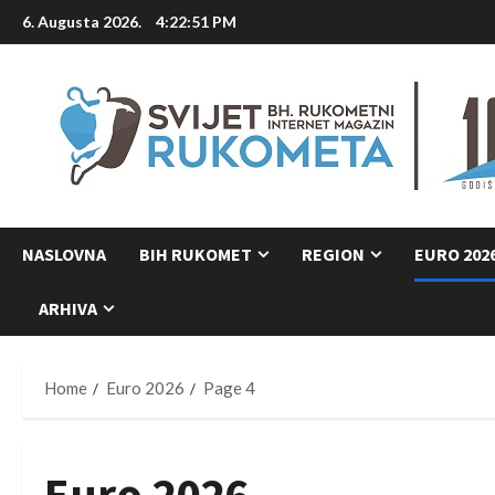
Skip
6. Augusta 2026.
4:22:52 PM
to
content
NASLOVNA
BIH RUKOMET
REGION
EURO 202
ARHIVA
Home
Euro 2026
Page 4
Euro 2026