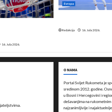
Evropa
Kentin Mahé novo pojačanj
Neckar Löwena
suspenziju: Rusija i
a vraćaju se u međunarodni
Redakcija
16. Jula 2026.
16. Jula 2026.
O NAMA
Portal Svijet Rukometa je sp
sredinom 2012. godine. Osnov
u Bosni i Hercegovini i region
dešavanjima na rukometnim 
ateljstvima.
najzanimljivije i najaktuelnij