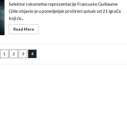
Selektor rukometne reprezentacije Francuske Guillaume
Gille objavio je u ponedjeljak prošireni spisak od 21 igrača
koji će...
Read
Read More
more
about
Gille
objavio
prošireni
spisak
1
2
3
4
„Trikolora“
za
ation
pripreme
pred
Euro
2026