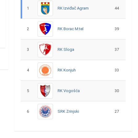
1
RK Izviđač Agram
44
2
RK Borac M:tel
39
3
RK Sloga
37
4
RK Konjuh
33
5
RK Vogošća
30
6
SRK Zrinjski
27