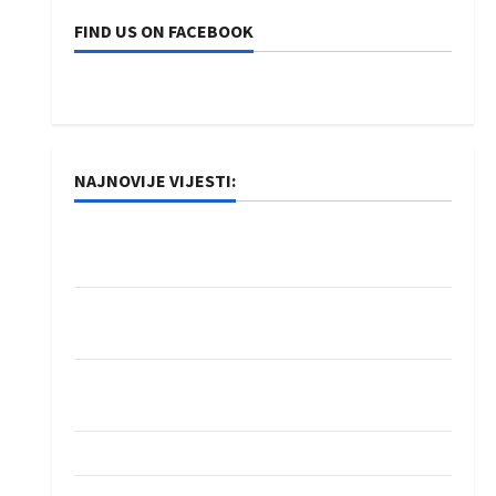
FIND US ON FACEBOOK
NAJNOVIJE VIJESTI:
Rukometaši Izviđača saznali protivnike u grupi
Evropske lige
IHF ukinuo suspenziju: Rusija i Bjelorusija
vraćaju se u međunarodni rukomet
Kentin Mahé novo pojačanje Rhein-Neckar
Löwena
Dragan Marković preuzeo tuniški Club Africain