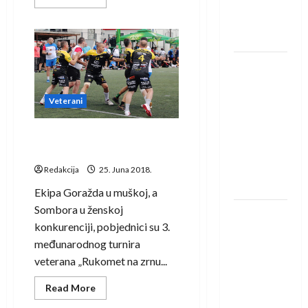
u grupi
more
about
Evropske
Narednog
vikenda
lige
2.
Međunarodni
turnir
IHF ukinuo
veterana
suspenziju:
Gračanica
2018.
Rusija i
Veterani
Bjelorusija
vraćaju se
Goražde i Sombor pobjednici
rukometnog turnira u Tuzli
u
međunarodni
Redakcija
25. Juna 2018.
rukomet
Ekipa Goražda u muškoj, a
Sombora u ženskoj
Kentin
konkurenciji, pobjednici su 3.
Mahé
međunarodnog turnira
novo
veterana „Rukomet na zrnu...
pojačanje
Rhein-
Read
Read More
more
Neckar
about