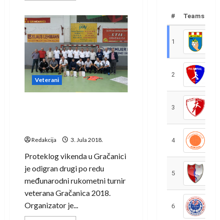
about
Goražde
#
Teams
domaćin
trodnevnog
turnira
rukometnih
1
R
veterana
2
R
Veterani
Završen drugi Međunarodni
3
R
rukometni turnir veterana
Gračanica 2018.
Redakcija
3. Jula 2018.
4
R
Proteklog vikenda u Gračanici
je odigran drugi po redu
5
R
međunarodni rukometni turnir
veterana Gračanica 2018.
Organizator je...
6
S