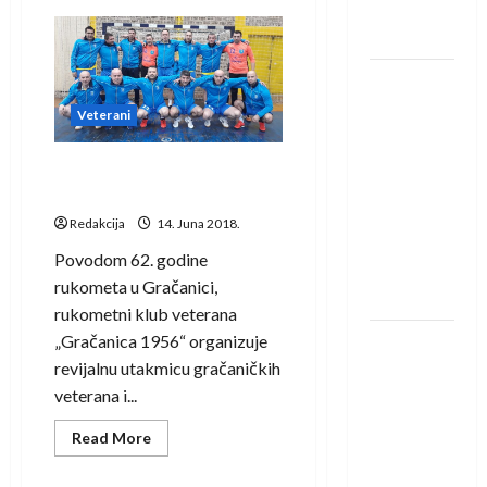
rukometaš
Nožinović:
Turnir
Krivaje
rukometnih
veterana
lijep
RK Izviđač
je
primjer
Agram
Veterani
prekogranične
saradnje
izborio
nastup u
U Gračanici revijalni susret
EHF
veterana i veteranki
European
Redakcija
14. Juna 2018.
League za
Povodom 62. godine
sezonu
rukometa u Gračanici,
2026./2027.
rukometni klub veterana
„Gračanica 1956“ organizuje
Horvat
revijalnu utakmicu gračaničkih
trener
veterana i...
obnovljenog
Zagreba:
Read
Read More
Nadam se
more
about
iskoraku
U