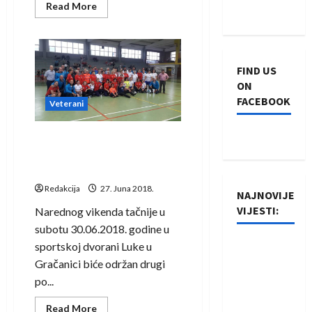
Read
Read More
more
about
Završen
drugi
Međunarodni
rukometni
FIND US
turnir
veterana
ON
Gračanica
FACEBOOK
2018.
Veterani
Narednog vikenda 2.
Međunarodni turnir veterana
Gračanica 2018.
Redakcija
27. Juna 2018.
NAJNOVIJE
VIJESTI:
Narednog vikenda tačnije u
subotu 30.06.2018. godine u
Rukometaši
sportskoj dvorani Luke u
Izviđača
Gračanici biće održan drugi
saznali
po...
protivnike
Read
Read More