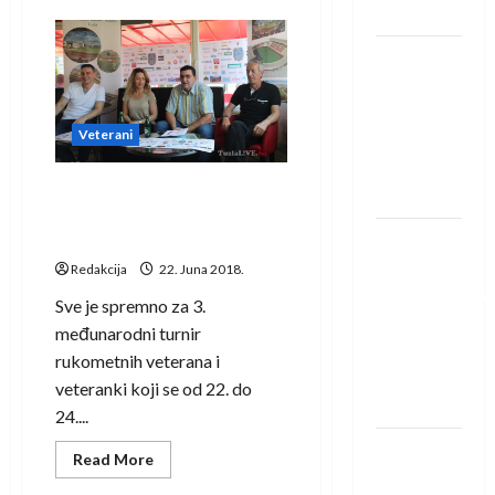
Löwena
Goražde
i
Sombor
Dragan
pobjednici
rukometnog
Marković
turnira
u
preuzeo
Tuzli
Veterani
tuniški
Club
Nožinović: Turnir rukometnih
Africain
veterana lijep je primjer
prekogranične saradnje
Pobjeda
omladinske
Redakcija
22. Juna 2018.
reprezentacije
Sve je spremno za 3.
BiH na
međunarodni turnir
otvaranju
rukometnih veterana i
Evropskog
veteranki koji se od 22. do
prvenstva
24....
Amar Herić
Read
Read More
more
novi je
about