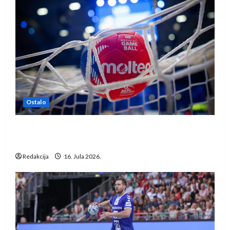
Ostalo
IHF ukinuo suspenziju: Rusija i Bjelorusija
vraćaju se u međunarodni rukomet
Redakcija
16. Jula 2026.