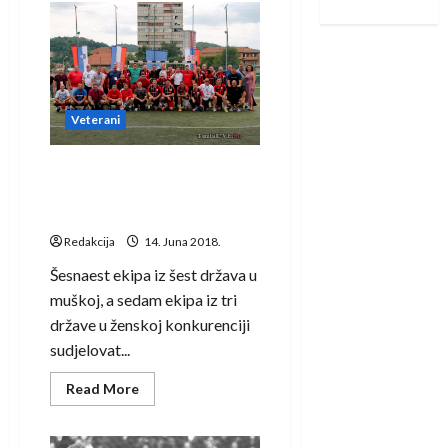
Gračanici
revijalni
susret
veterana
i
veteranki
Veterani
Rekordan broj ekipa na
turniru rukometnih veterana
u Tuzli
Redakcija
14. Juna 2018.
Šesnaest ekipa iz šest država u
muškoj, a sedam ekipa iz tri
države u ženskoj konkurenciji
sudjelovat...
Read
Read More
more
about
Rekordan
broj