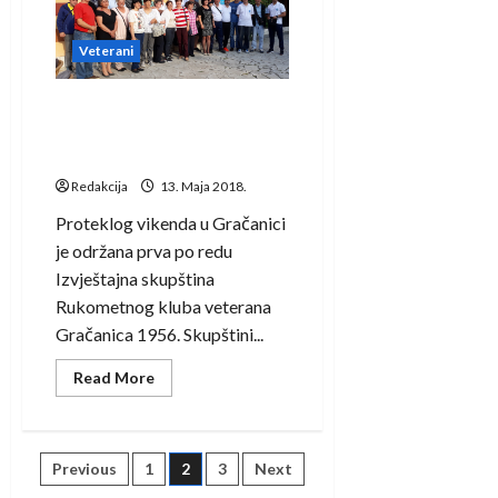
na
Svjetskom
kupu
u
Veterani
Omišu
Održana Izvještajna
Skupština RKV Gračanica,
formirana ženska selekcija
Redakcija
13. Maja 2018.
Proteklog vikenda u Gračanici
je održana prva po redu
Izvještajna skupština
Rukometnog kluba veterana
Gračanica 1956. Skupštini...
Read
Read More
more
about
Održana
Izvještajna
Skupština
Posts
Previous
1
2
3
Next
RKV
Gračanica,