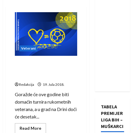
Veterani
Goražde domaćin
trodnevnog turnira
rukometnih veterana
Redakcija
19. Jula 2018.
Goražde će ove godine biti
domaćin turnira rukometnih
TABELA
veterana, a u grad na Drini doći
PREMIJER
će desetak...
LIGA BIH –
MUŠKARCI
Read
Read More
more