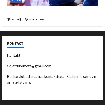
Ostalo
Dragan Marković preuzeo tuniški Club Africain
Redakcija
9. Jula 2026.
KONTAKT:
Kontakt:
svijetrukometa@gmail.com
Budite slobodni da nas kontaktirate! Radujemo se novim
prijateljstvima.