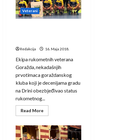
Veterani
Veteranima Goražda treće
mjesto na Svjetskom kupu u
Omišu
Redakcija
16. Maja 2018.
Ekipa rukometnih veterana
Goražda, nekadašnjih
prvotimaca goraždanskog
kluba koji je decenijama gradu
na Drini obezbjeđivao status
rukometnog...
Read
Read More
more
about
Veteranima
Goražda
treće
mjesto