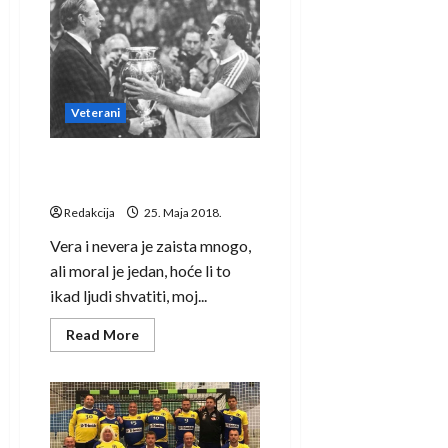
ekipa
na
turniru
rukometnih
veterana
u
Tuzli
Veterani
Milorad kao Karalić
Veličanstveni
Redakcija
25. Maja 2018.
Vera i nevera je zaista mnogo,
ali moral je jedan, hoće li to
ikad ljudi shvatiti, moj...
Read
Read More
more
about
Milorad
kao
Karalić
Veličanstveni