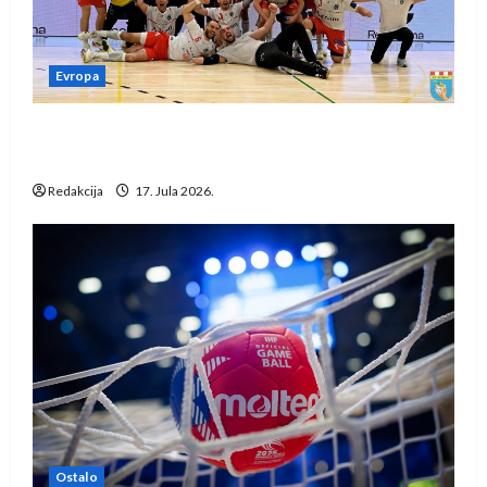
Evropa
Rukometaši Izviđača saznali protivnike u grupi
Evropske lige
Redakcija
17. Jula 2026.
Ostalo