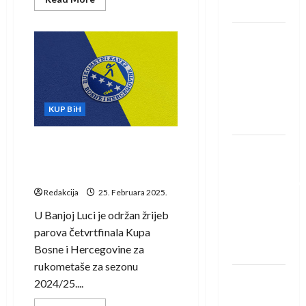
Löwena
more
about
Krivaja
Dragan
u
prvom
Marković
susretu
četvrtfinala
preuzeo
Kup-
a
tuniški
Bosne
Club
i
KUP BiH
Hercegovine
Africain
bolja
od
Konjuha
Poznati četvrtfinalni parovi
Pobjeda
KUP-a Bosne i Hercegovine
omladinske
za rukometaše
reprezentacije
Redakcija
25. Februara 2025.
BiH na
U Banjoj Luci je održan žrijeb
otvaranju
parova četvrtfinala Kupa
Evropskog
Bosne i Hercegovine za
prvenstva
rukometaše za sezonu
Amar Herić
2024/25....
novi je