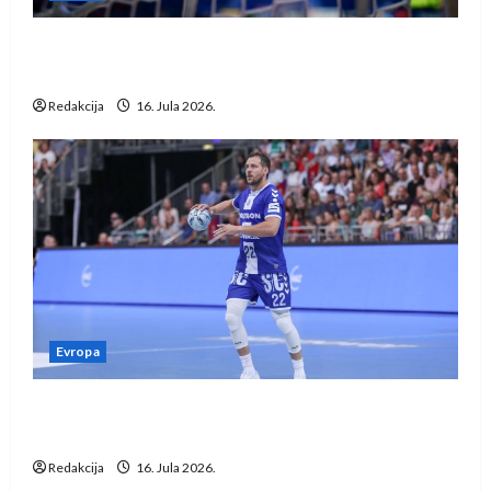
IHF ukinuo suspenziju: Rusija i Bjelorusija
vraćaju se u međunarodni rukomet
Redakcija
16. Jula 2026.
Evropa
Kentin Mahé novo pojačanje Rhein-Neckar
Löwena
Redakcija
16. Jula 2026.