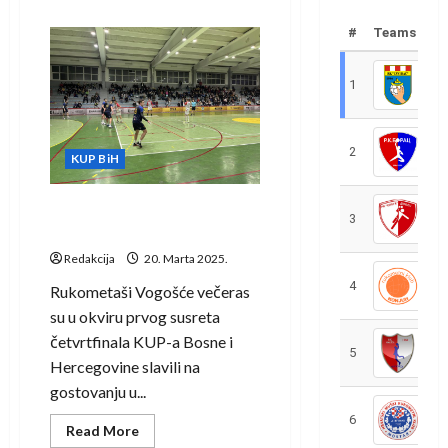
about
KUP
#
Teams
BiH:
Rukometaši
Izviđača
deklasirali
1
R
Leotar
2
R
KUP BiH
KUP BiH: Vogošća slavila na
3
R
gostovanju u Gračanici
Redakcija
20. Marta 2025.
4
R
Rukometaši Vogošće večeras
su u okviru prvog susreta
četvrtfinala KUP-a Bosne i
5
R
Hercegovine slavili na
gostovanju u...
6
S
Read
Read More
more