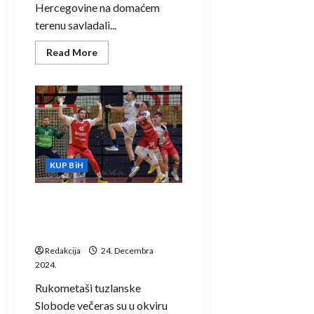
Hercegovine na domaćem
terenu savladali...
Read
Read More
more
about
Rukometaši
Sloge
preko
Gradačca
do
drugog
pretkola
KUP-
a
KUP BiH
Bosne
i
Hercegovine
Sloboda u prvom pretkolu
KUP-a Bosne i Hercegovine
poražena od visočke Bosne
Redakcija
24. Decembra
2024.
Rukometaši tuzlanske
Slobode večeras su u okviru