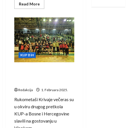
Read
Read More
more
about
Rukometašice
Krivaje
plasirale
se
u
polufinale
KUP-
a
Bosne
i
KUP BiH
Hercegovine
Rukometaši Krivaje izborili
plasman u četvrtfinale KUP-
a Bosne i Hercegovine
Redakcija
1. Februara 2025.
Rukometaši Krivaje večeras su
u okviru drugog pretkola
KUP-a Bosne i Hercegovine
slavili na gostovanju u
Visokom...