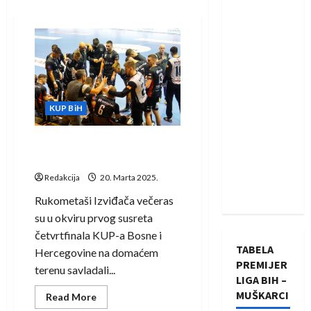
KUP BiH
KUP BiH: Rukometaši
Izviđača deklasirali Leotar
Redakcija
20. Marta 2025.
Rukometaši Izviđača večeras
su u okviru prvog susreta
četvrtfinala KUP-a Bosne i
TABELA
Hercegovine na domaćem
PREMIJER
terenu savladali...
LIGA BIH –
MUŠKARCI
Read
Read More
more