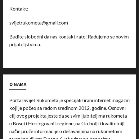
Kontakt:
svijetrukometa@gmail.com
Budite slobodni da nas kontaktirate! Radujemo se novim
prijateljstvima.
O NAMA
Portal Svijet Rukometa je specijalizirani internet magazin
koji je počeo sa radom sredinom 2012. godine. Osnovni
cilj ovog projekta jeste da se svim ljubiteljima rukometa
u Bosni i Hercegovini i regionu, na što bolji i kvalitetniji
način pruže informacije o dešavanjima na rukometnim
terenima diljem Evrope. Svakodnevno donosimo