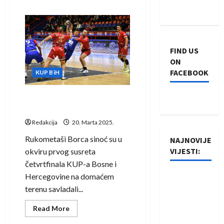
about
KUP
BiH:
Vogošća
slavila
na
gostovanju
FIND US
u
Gračanici
ON
FACEBOOK
KUP BiH
Borcu šest golova prednosti
pred revanš u Doboju
Redakcija
20. Marta 2025.
Rukometaši Borca sinoć su u
NAJNOVIJE
VIJESTI:
okviru prvog susreta
četvrtfinala KUP-a Bosne i
Hercegovine na domaćem
Rukometaši
terenu savladali...
Izviđača
saznali
Read
Read More
protivnike
more
about