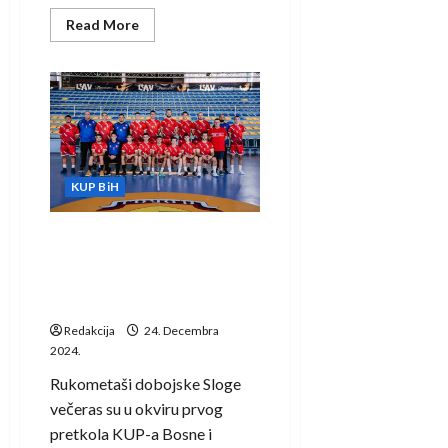
Read
Read More
more
about
KUP
BiH:
Rukometašice
Krivaje
ubjedljive
u
Cazinu
KUP BiH
Rukometaši Sloge preko
Gradačca do drugog
pretkola KUP-a Bosne i
Hercegovine
Redakcija
24. Decembra
2024.
Rukometaši dobojske Sloge
večeras su u okviru prvog
pretkola KUP-a Bosne i