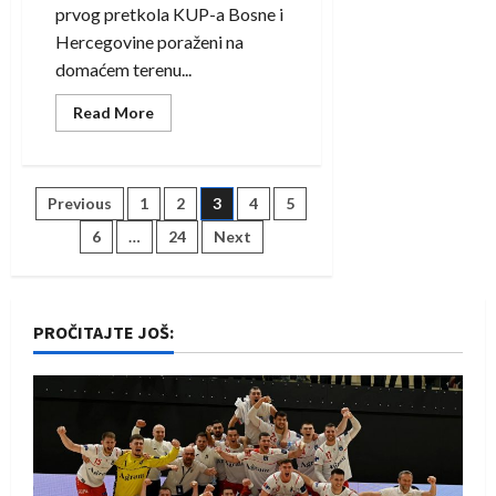
prvog pretkola KUP-a Bosne i
Hercegovine poraženi na
domaćem terenu...
Read
Read More
more
about
Sloboda
u
prvom
Posts
Previous
1
2
3
4
5
pretkolu
KUP-
a
6
…
24
Next
pagination
Bosne
i
Hercegovine
poražena
od
visočke
PROČITAJTE JOŠ:
Bosne