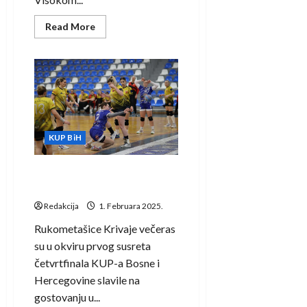
Read
Read More
more
about
Rukometaši
Krivaje
izborili
plasman
u
četvrtfinale
KUP-
a
Bosne
KUP BiH
i
Hercegovine
KUP BiH: Rukometašice
Krivaje ubjedljive u Cazinu
Redakcija
1. Februara 2025.
Rukometašice Krivaje večeras
su u okviru prvog susreta
četvrtfinala KUP-a Bosne i
Hercegovine slavile na
gostovanju u...