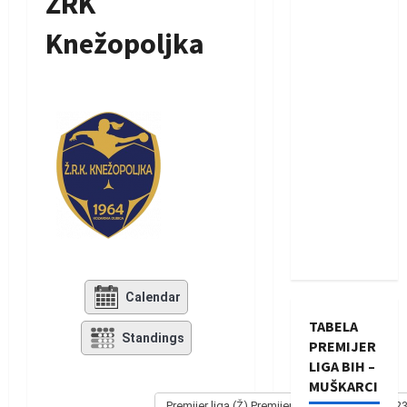
ŽRK
Knežopoljka
Calendar
TABELA
Standings
PREMIJER
LIGA BIH –
MUŠKARCI
Premijer liga (Ž) Premijer liga - Žene 2022/202