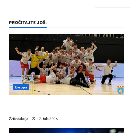
PROČITAJTE JOŠ:
Evropa
Rukometaši Izviđača saznali protivnike u grupi
Evropske lige
Redakcija
17. Jula 2026.