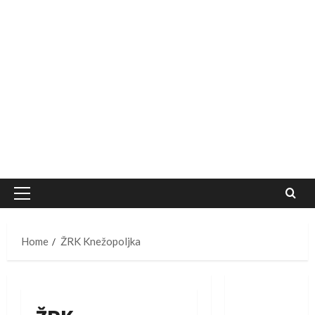
Primary
Menu
Home
ŽRK Knežopoljka