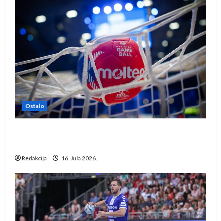
Ostalo
IHF ukinuo suspenziju: Rusija i Bjelorusija
vraćaju se u međunarodni rukomet
Redakcija
16. Jula 2026.