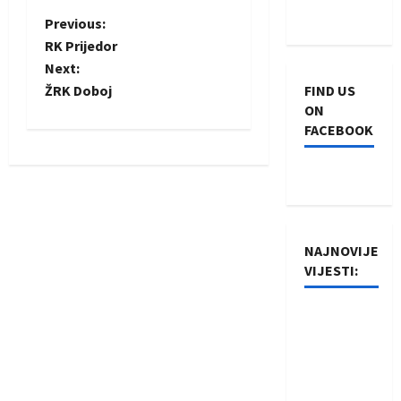
P
Previous:
RK Prijedor
o
Next:
ŽRK Doboj
FIND US
s
ON
FACEBOOK
t
n
a
v
NAJNOVIJE
VIJESTI:
i
Rukometaši
g
Izviđača
a
saznali
protivnike