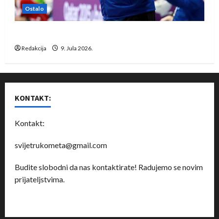
Ostalo
Dragan Marković preuzeo tuniški Club Africain
Redakcija
9. Jula 2026.
KONTAKT:
Kontakt:
svijetrukometa@gmail.com
Budite slobodni da nas kontaktirate! Radujemo se novim
prijateljstvima.